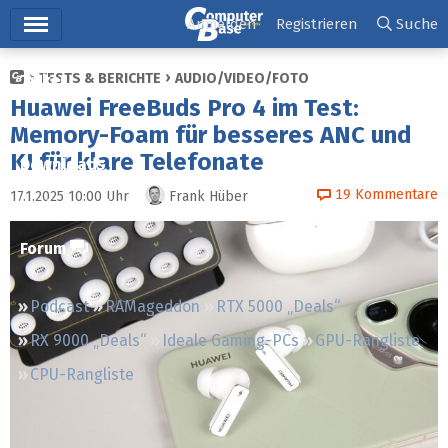
Hauptmenü
Anmelden
Registrieren
Suche
TESTS & BERICHTE
AUDIO/VIDEO/FOTO
Ticker
Huawei FreeBuds Pro 4 im Test:
Tests
Memory-Foam für besseres ANC und
KI für klare Telefonate
Downloads
19
Kommentare
17.1.2025 10:00
Uhr
Frank Hüber
Preisvergleich
Forum
Podcast
RAMageddon
RTX 5000 „Deals“
RX 9000 „Deals“
Ideale Gaming-PCs
GPU-Rangliste
CPU-Rangliste