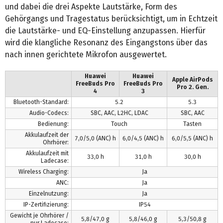
und dabei die drei Aspekte Lautstärke, Form des
Gehörgangs und Tragestatus berücksichtigt, um in Echtzeit
die Lautstärke- und EQ-Einstellung anzupassen. Hierfür
wird die klangliche Resonanz des Eingangstons über das
nach innen gerichtete Mikrofon ausgewertet.
Huawei
Huawei
Apple AirPods
FreeBuds Pro
FreeBuds Pro
Pro 2. Gen.
4
3
Bluetooth-Standard:
5.2
5.3
Audio-Codecs:
SBC, AAC, L2HC, LDAC
SBC, AAC
Bedienung:
Touch
Tasten
Akkulaufzeit der
7,0/5,0 (ANC) h
6,0/4,5 (ANC) h
6,0/5,5 (ANC) h
Ohrhörer:
Akkulaufzeit mit
33,0 h
31,0 h
30,0 h
Ladecase:
Wireless Charging:
Ja
ANC:
Ja
Einzelnutzung:
Ja
IP-Zertifizierung:
IP54
Gewicht je Ohrhörer /
5,8/47,0 g
5,8/46,0 g
5,3/50,8 g