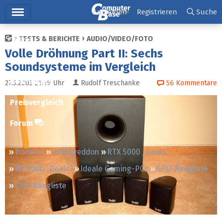
Hauptmenü
Anmelden
Registrieren
Suche
TESTS & BERICHTE
AUDIO/VIDEO/FOTO
Ticker
Volle Dröhnung Part II: Sechs
Tests
Soundsysteme im Vergleich
Downloads
27.5.2003 21:49
Uhr
Rudolf Treschanke
56
Kommentare
Preisvergleich
Forum
Podcast
RAMageddon
RTX 5000 „Deals“
RX 9000 „Deals“
Ideale Gaming-PCs
GPU-Rangliste
CPU-Rangliste