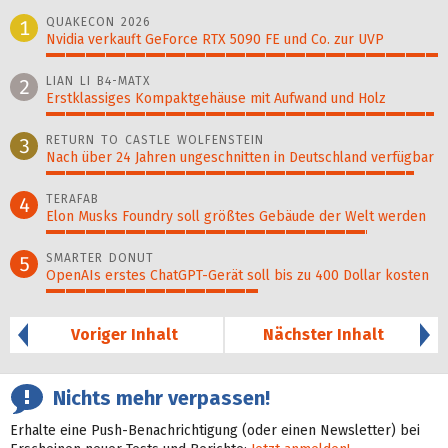
QUAKECON 2026
1
Nvidia verkauft GeForce RTX 5090 FE und Co. zur UVP
100%
LIAN LI B4-MATX
2
Erstklassiges Kompaktgehäuse mit Aufwand und Holz
99%
RETURN TO CASTLE WOLFENSTEIN
3
Nach über 24 Jahren ungeschnitten in Deutschland verfügbar
94%
TERAFAB
4
Elon Musks Foundry soll größ­tes Gebäude der Welt werden
82%
SMARTER DONUT
5
OpenAIs erstes ChatGPT-Gerät soll bis zu 400 Dollar kosten
54%
Voriger Inhalt
Nächster Inhalt
Nichts mehr verpassen!
Erhalte eine Push-Benachrichtigung (oder einen Newsletter) bei