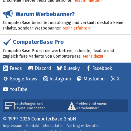
Erscheinen neuer Tests und Berichte:
Jetzt anmelden!
Warum Werbebanner?
ComputerBase berichtet unabhängig und verkauft deshalb keine
Inhalte, sondern Werbebanner.
Mehr erfahren!
ComputerBase Pro
ComputerBase Pro ist die werbefreie, schnelle, flexible und
zugleich faire Variante von ComputerBase.
Mehr dazu!
Feeds
Discord
Bluesky
Facebook
Google News
Instagram
Mastodon
X
YouTube
Einstellungen und
Probleme mit einem
Layout-Umschalter
Werbebanner?
© 1999–2026 ComputerBase GmbH
Impressum
Kontakt
Mediadaten
Vertrag widerrufen