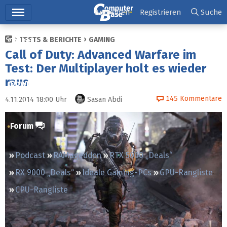
Hauptmenü
Anmelden
Registrieren
Suche
TESTS & BERICHTE
GAMING
Ticker
Call of Duty: Advanced Warfare im
Tests
Test: Der Multiplayer holt es wieder
raus
Downloads
145
Kommentare
4.11.2014 18:00
Uhr
Sasan Abdi
Preisvergleich
Forum
Podcast
RAMageddon
RTX 5000 „Deals“
RX 9000 „Deals“
Ideale Gaming-PCs
GPU-Rangliste
CPU-Rangliste