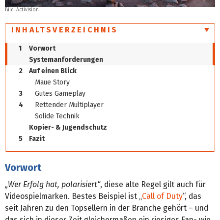
Bild:
Activision
INHALTSVERZEICHNIS
1
Vorwort
Systemanforderungen
2
Auf einen Blick
Maue Story
3
Gutes Gameplay
4
Rettender Multiplayer
Solide Technik
Kopier- & Jugendschutz
5
Fazit
Vorwort
„Wer Erfolg hat, polarisiert“
, diese alte Regel gilt auch für
Videospielmarken. Bestes Beispiel ist „
Call of Duty
“, das
seit Jahren zu den Topsellern in der Branche gehört – und
das sich in dieser Zeit gleichermaßen ein riesiges Fan- wie