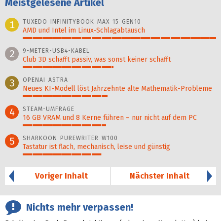
Meistgelesene Artikel
TUXEDO INFINITYBOOK MAX 15 GEN10
1
AMD und Intel im Linux-Schlagabtausch
100%
9-METER-USB4-KABEL
2
Club 3D schafft passiv, was sonst keiner schafft
47%
OPENAI ASTRA
3
Neues KI-Modell löst Jahr­zehn­te alte Ma­thematik-Pro­ble­me
44%
STEAM-UMFRAGE
4
16 GB VRAM und 8 Kerne führen – nur nicht auf dem PC
43%
SHARKOON PUREWRITER W100
5
Tastatur ist flach, mechanisch, leise und günstig
41%
Voriger Inhalt
Nächster Inhalt
Nichts mehr verpassen!