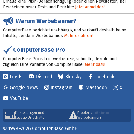
Erhalte eine Push-Benachrichtigung (oder einen Newsletter) bei
Erscheinen neuer Tests und Berichte:
Jetzt anmelden!
Warum Werbebanner?
ComputerBase berichtet unabhängig und verkauft deshalb keine
Inhalte, sondern Werbebanner.
Mehr erfahren!
ComputerBase Pro
ComputerBase Pro ist die werbefreie, schnelle, flexible und
zugleich faire Variante von ComputerBase.
Mehr dazu!
Feeds
Discord
Bluesky
Facebook
Google News
Instagram
Mastodon
X
YouTube
Einstellungen und
Probleme mit einem
Layout-Umschalter
Werbebanner?
© 1999–2026 ComputerBase GmbH