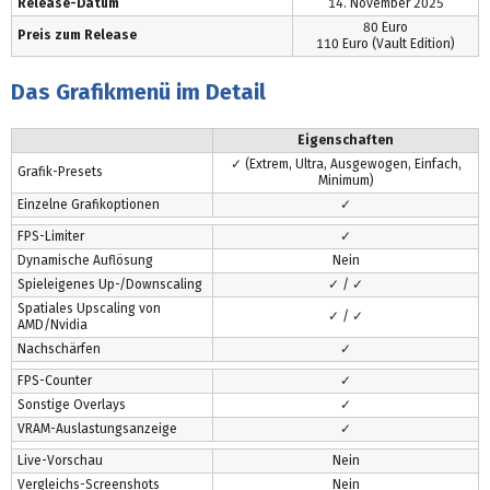
Release-Datum
14. November 2025
80 Euro
Preis zum Release
110 Euro (Vault Edition)
Das Grafikmenü im Detail
Eigenschaften
✓ (Extrem, Ultra, Ausgewogen, Einfach,
Grafik-Presets
Minimum)
Einzelne Grafikoptionen
✓
FPS-Limiter
✓
Dynamische Auflösung
Nein
Spieleigenes Up-/Downscaling
✓ / ✓
Spatiales Upscaling von
✓ / ✓
AMD/Nvidia
Nachschärfen
✓
FPS-Counter
✓
Sonstige Overlays
✓
VRAM-Auslastungsanzeige
✓
Live-Vorschau
Nein
Vergleichs-Screenshots
Nein