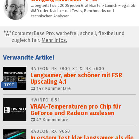
… begleitet seit 2005 jeden Grafikkarten-Launch – egal ob
AMD oder Nvidia – mit Tests, Benchmarks und
technischen Analysen.
ComputerBase Pro: werbefrei, schnell, flexibel und
zugleich fair.
Mehr Infos.
Verwandte Artikel
RADEON RX 7800 XT & RX 7600
Langsamer, aber schöner mit FSR
Upscaling 4.1
TEST
147
Kommentare
HWINFO 8.51
VRAM-Temperaturen pro Chip für
GeForce und Radeon auslesen
47
Kommentare
RADEON RX 9050
In erstem Test klar langsamer als die