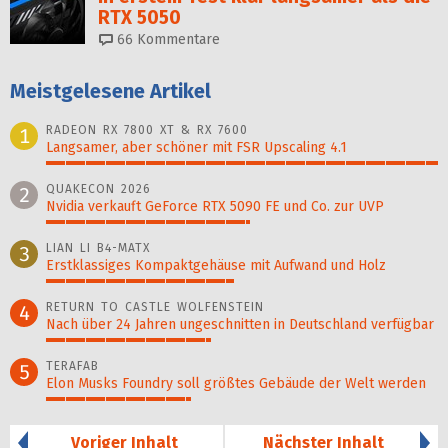
RTX 5050
66
Kommentare
Meistgelesene Artikel
RADEON RX 7800 XT & RX 7600
1
Langsamer, aber schöner mit FSR Upscaling 4.1
100%
QUAKECON 2026
2
Nvidia verkauft GeForce RTX 5090 FE und Co. zur UVP
52%
LIAN LI B4-MATX
3
Erstklassiges Kompaktgehäuse mit Aufwand und Holz
48%
RETURN TO CASTLE WOLFENSTEIN
4
Nach über 24 Jahren ungeschnitten in Deutschland verfügbar
42%
TERAFAB
5
Elon Musks Foundry soll größ­tes Gebäude der Welt werden
37%
Voriger Inhalt
Nächster Inhalt