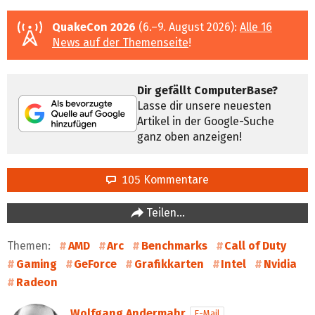
QuakeCon 2026
(6.–9. August 2026):
Alle 16
News auf der Themenseite
!
Dir gefällt ComputerBase?
Lasse dir unsere neuesten
Artikel in der Google-Suche
ganz oben anzeigen!
105 Kommentare
Teilen…
Themen:
AMD
Arc
Benchmarks
Call of Duty
Gaming
GeForce
Grafikkarten
Intel
Nvidia
Radeon
Wolfgang Andermahr
E-Mail