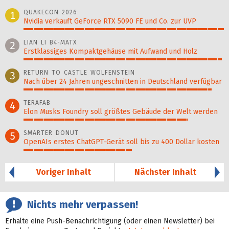
QUAKECON 2026
1
Nvidia verkauft GeForce RTX 5090 FE und Co. zur UVP
100%
LIAN LI B4-MATX
2
Erstklassiges Kompaktgehäuse mit Aufwand und Holz
99%
RETURN TO CASTLE WOLFENSTEIN
3
Nach über 24 Jahren ungeschnitten in Deutschland verfügbar
94%
TERAFAB
4
Elon Musks Foundry soll größ­tes Gebäude der Welt werden
82%
SMARTER DONUT
5
OpenAIs erstes ChatGPT-Gerät soll bis zu 400 Dollar kosten
54%
Voriger Inhalt
Nächster Inhalt
Nichts mehr verpassen!
Erhalte eine Push-Benachrichtigung (oder einen Newsletter) bei