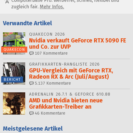
ComputerBase Pro: werbefrei, schnell, flexibel und
zugleich fair.
Mehr Infos.
Verwandte Artikel
QUAKECON 2026
Nvidia verkauft GeForce RTX 5090 FE
und Co. zur UVP
QUAKECON
107
Kommentare
GRAFIKKARTEN-RANGLISTE 2026
GPU-Vergleich mit GeForce RTX,
Radeon RX & Arc (Juli/August)
BERICHT
5.137
Kommentare
ADRENALIN 26.7.1 & GEFORCE 610.88
AMD und Nvidia bieten neue
Grafikkarten-Treiber an
46
Kommentare
Meistgelesene Artikel