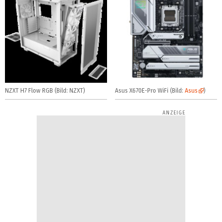
NZXT H7 Flow RGB (Bild: NZXT)
Asus X670E-Pro WiFi (Bild:
Asus
)