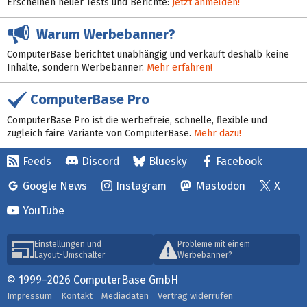
Erscheinen neuer Tests und Berichte:
Jetzt anmelden!
Warum Werbebanner?
ComputerBase berichtet unabhängig und verkauft deshalb keine
Inhalte, sondern Werbebanner.
Mehr erfahren!
ComputerBase Pro
ComputerBase Pro ist die werbefreie, schnelle, flexible und
zugleich faire Variante von ComputerBase.
Mehr dazu!
Feeds
Discord
Bluesky
Facebook
Google News
Instagram
Mastodon
X
YouTube
Einstellungen und
Probleme mit einem
Layout-Umschalter
Werbebanner?
© 1999–2026 ComputerBase GmbH
Impressum
Kontakt
Mediadaten
Vertrag widerrufen