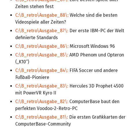
Zeiten stehen fest
C:\B_retro\Ausgabe_88\:
Welche sind die besten
Videospiele aller Zeiten?
C:\B_retro\Ausgabe_87\:
Der erste IBM-PC der Welt
definierte Standards
C:\B_retro\Ausgabe_86\:
Microsoft Windows 96
C:\B_retro\Ausgabe_85\:
AMD Phenom und Opteron
(„K10“)
C:\B_retro\Ausgabe_84\:
FIFA Soccer und andere
Fußball-Pioniere
C:\B_retro\Ausgabe_83\:
Hercules 3D Prophet 4500
mit PowerVR Kyro II
C:\B_retro\Ausgabe_82\:
ComputerBase baut den
perfekten Voodoo-2-Retro-PC
C:\B_retro\Ausgabe_81\:
Die ersten Grafikkarten der
ComputerBase-Community