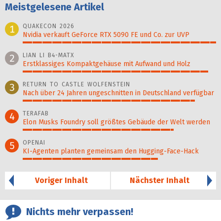
Meistgelesene Artikel
QUAKECON 2026
1
Nvidia verkauft GeForce RTX 5090 FE und Co. zur UVP
100%
LIAN LI B4-MATX
2
Erstklassiges Kompaktgehäuse mit Aufwand und Holz
96%
RETURN TO CASTLE WOLFENSTEIN
3
Nach über 24 Jahren ungeschnitten in Deutschland verfügbar
89%
TERAFAB
4
Elon Musks Foundry soll größ­tes Gebäude der Welt werden
78%
OPENAI
5
KI-Agenten planten gemein­sam den Hugging-Face-Hack
70%
Voriger Inhalt
Nächster Inhalt
Nichts mehr verpassen!