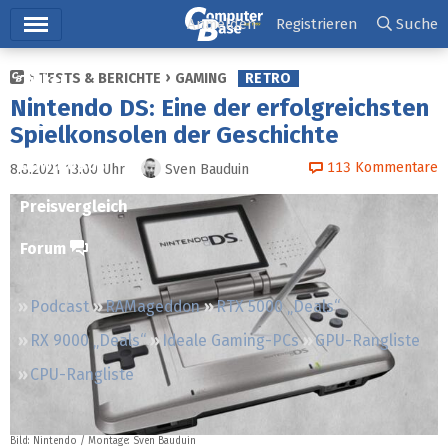
Hauptmenü
Anmelden
Registrieren
Suche
TESTS & BERICHTE
GAMING
RETRO
Ticker
Nintendo DS: Eine der erfolgreichsten
Tests
Spielkonsolen der Geschichte
Downloads
113
Kommentare
8.8.2021 13:00
Uhr
Sven Bauduin
Preisvergleich
Forum
Podcast
RAMageddon
RTX 5000 „Deals“
RX 9000 „Deals“
Ideale Gaming-PCs
GPU-Rangliste
CPU-Rangliste
Bild: Nintendo / Montage: Sven Bauduin