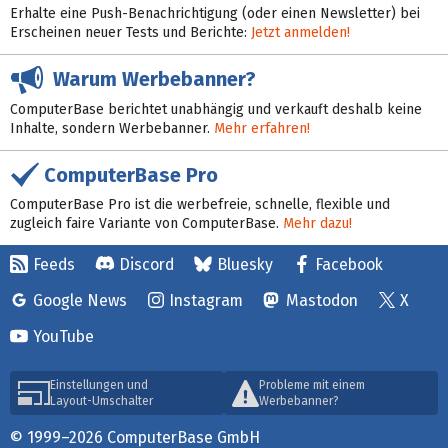
Erhalte eine Push-Benachrichtigung (oder einen Newsletter) bei
Erscheinen neuer Tests und Berichte:
Jetzt anmelden!
Warum Werbebanner?
ComputerBase berichtet unabhängig und verkauft deshalb keine
Inhalte, sondern Werbebanner.
Mehr erfahren!
ComputerBase Pro
ComputerBase Pro ist die werbefreie, schnelle, flexible und
zugleich faire Variante von ComputerBase.
Mehr dazu!
Feeds
Discord
Bluesky
Facebook
Google News
Instagram
Mastodon
X
YouTube
Einstellungen und
Probleme mit einem
Layout-Umschalter
Werbebanner?
© 1999–2026 ComputerBase GmbH