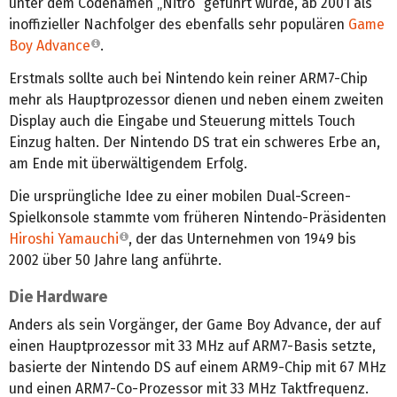
unter dem Codenamen „Nitro“ geführt wurde, ab 2001 als
inoffizieller Nachfolger des ebenfalls sehr populären
Game
Boy Advance
.
Erstmals sollte auch bei Nintendo kein reiner ARM7-Chip
mehr als Hauptprozessor dienen und neben einem zweiten
Display auch die Eingabe und Steuerung mittels Touch
Einzug halten. Der Nintendo DS trat ein schweres Erbe an,
am Ende mit überwältigendem Erfolg.
Die ursprüngliche Idee zu einer mobilen Dual-Screen-
Spielkonsole stammte vom früheren Nintendo-Präsidenten
Hiroshi Yamauchi
, der das Unternehmen von 1949 bis
2002 über 50 Jahre lang anführte.
Die Hardware
Anders als sein Vorgänger, der Game Boy Advance, der auf
einen Hauptprozessor mit 33 MHz auf ARM7-Basis setzte,
basierte der Nintendo DS auf einem ARM9-Chip mit 67 MHz
und einen ARM7-Co-Prozessor mit 33 MHz Taktfrequenz.