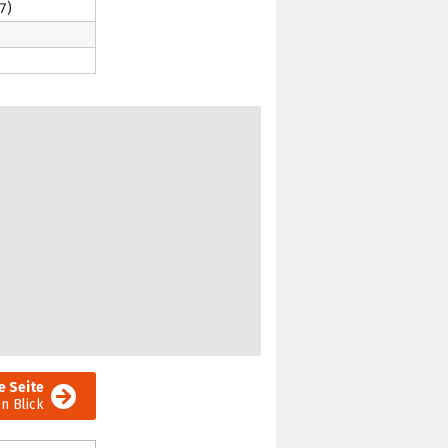
7)
e Seite
en Blick