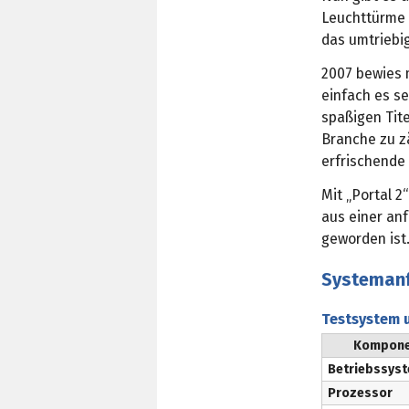
Leuchttürme 
das umtriebig
2007 bewies m
einfach es s
spaßigen Tite
Branche zu zä
erfrischende
Mit „Portal 2
aus einer anf
geworden ist.
Systeman
Testsystem u
Kompone
Betriebssys
Prozessor