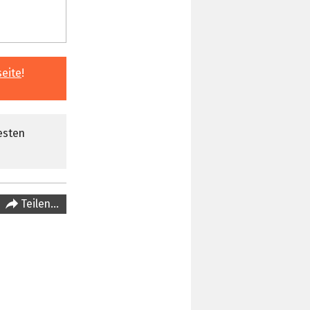
seite
!
esten
Teilen…