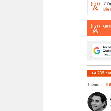
✓ De
Die 
Qua
235 Ko
Themen: