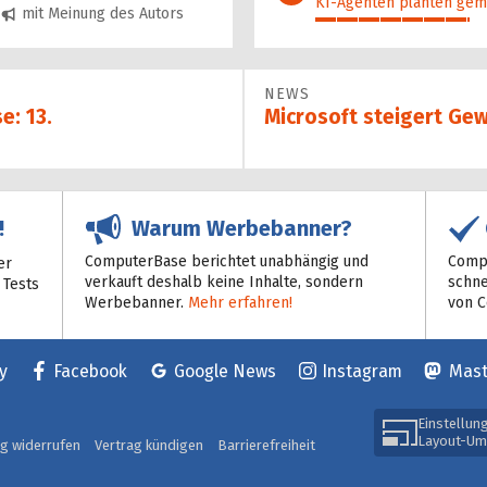
KI-Agenten planten gem
mit Meinung des Autors
36%
NEWS
e: 13.
Microsoft steigert Ge
Warum Werbebanner?
!
ComputerBase berichtet unabhängig und
Compu
er
verkauft deshalb keine Inhalte, sondern
schne
 Tests
Werbebanner.
Mehr erfahren!
von 
y
Facebook
Google News
Instagram
Mas
Einstellun
Layout-Um
ag widerrufen
Vertrag kündigen
Barrierefreiheit