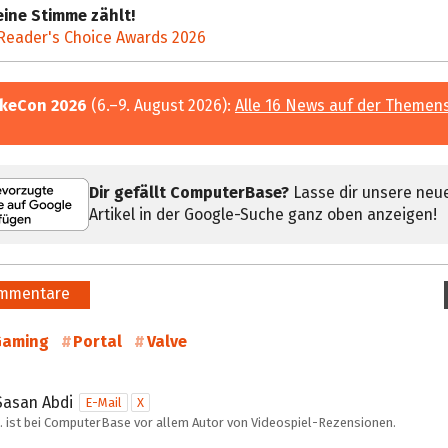
ine Stimme zählt!
Reader's Choice Awards 2026
keCon 2026
(6.–9. August 2026):
Alle 16 News auf der Themen
Dir gefällt ComputerBase?
Lasse dir unsere neu
Artikel in der Google-Suche ganz oben anzeigen!
mmentare
Gaming
Portal
Valve
Sasan Abdi
E-Mail
X
… ist bei ComputerBase vor allem Autor von Videospiel-Rezensionen.