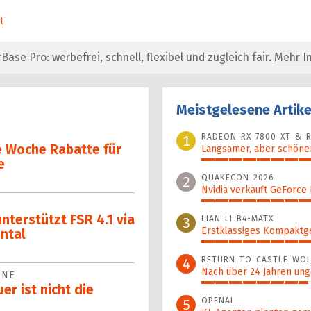
t
se Pro: werbefrei, schnell, flexibel und zugleich fair.
Mehr In
Meistgelesene Artike
RADEON RX 7800 XT & R
1
e Woche Rabatte für
Langsamer, aber schöner
e
100%
QUAKECON 2026
2
Nvidia verkauft GeForce
51%
terstützt FSR 4.1 via
LIAN LI B4-MATX
3
Erstklassiges Kompaktg
ntal
45%
RETURN TO CASTLE WOL
4
Nach über 24 Jahren ung
INE
39%
r ist nicht die
OPENAI
5