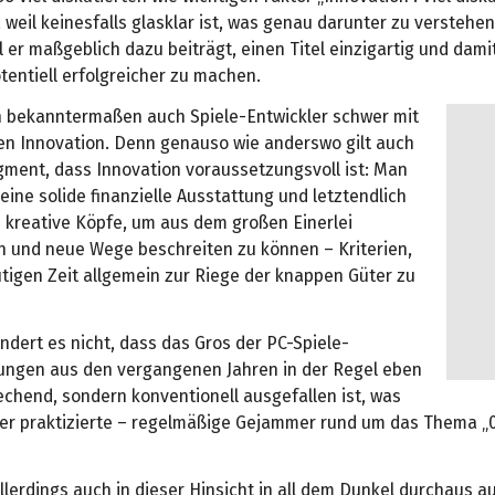
, weil keinesfalls glasklar ist, was genau darunter zu verstehen 
 er maßgeblich dazu beiträgt, einen Titel einzigartig und dami
entiell erfolgreicher zu machen.
h bekanntermaßen auch Spiele-Entwickler schwer mit
en Innovation. Denn genauso wie anderswo gilt auch
gment, dass Innovation voraussetzungsvoll ist: Man
 eine solide finanzielle Ausstattung und letztendlich
m kreative Köpfe, um aus dem großen Einerlei
 und neue Wege beschreiten zu können – Kriterien,
utigen Zeit allgemein zur Riege der knappen Güter zu
dert es nicht, dass das Gros der PC-Spiele-
hungen aus den vergangenen Jahren in der Regel eben
echend, sondern konventionell ausgefallen ist, was
ier praktizierte – regelmäßige Gejammer rund um das Thema „
llerdings auch in dieser Hinsicht in all dem Dunkel durchaus a