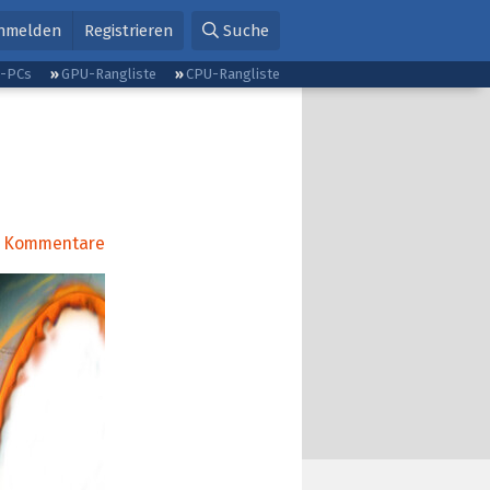
nmelden
Registrieren
Suche
g-PCs
GPU-Rangliste
CPU-Rangliste
Kommentare