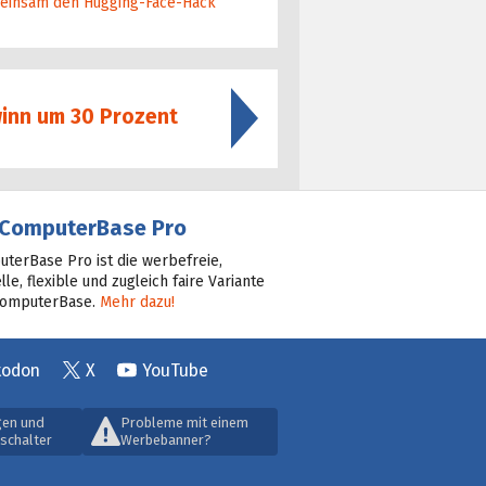
ein­sam den Hugging-Face-Hack
winn um 30 Prozent
ComputerBase Pro
terBase Pro ist die werbefreie,
lle, flexible und zugleich faire Variante
ComputerBase.
Mehr dazu!
todon
X
YouTube
gen und
Probleme mit einem
schalter
Werbebanner?