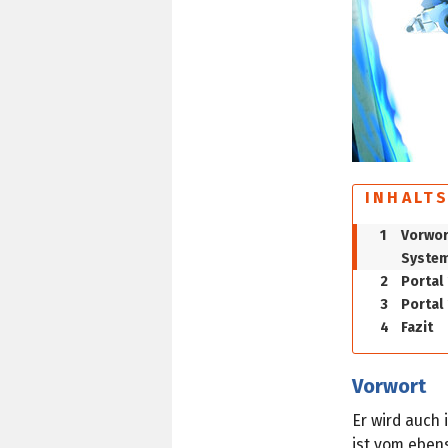
INHALT
1
Vorwor
Syste
2
Portal 
3
Portal 
4
Fazit
Vorwort
Er wird auch 
ist vom ebens