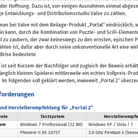
der Hoffnung. Dazu ist, von einigen Ausnahmen einmal abges
e Entwicklungs- und Distributionsstudio Valve zu zählen.
an bei Valve mit dem Beilage-Produkt „Portal“ eindrücklich, w
ein kann, durch die Kombination von Puzzle- und SciFi-Element
l zu zaubern, der zwar keineswegs zu den ernsten, epischen P
hlen ist, dafür aber durch seine unkonventionelle Art eine wir
 Brise bedeutete.
“ ist seit Kurzem der Nachfolger und zugleich der Beweis erhält
änglich kleinen Spielerei mittlerweile ein echtes Vollpreis-Pro
 Im Folgenden soll geklärt werden, inwieweit „Portal 2“ überz
forderungen
nd Herstellerempfehlung für „Portal 2“
nte
Testsystem
Herstellerempf
tem
Windows 7 Professional (32 Bit)
Windows XP / Vista / 7
Phenom II X6 1075T
3.0 GHz Pentium 4 (besse