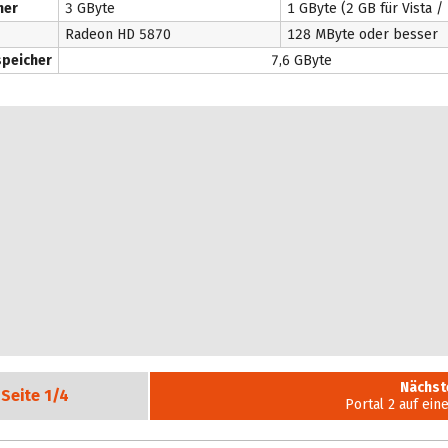
her
3 GByte
1 GByte (2 GB für Vista / 
Radeon HD 5870
128 MByte oder besser
speicher
7,6 GByte
Nächst
Seite
1/4
Portal 2 auf ein