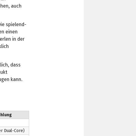
ehen, auch
ie spielend-
en einen
erlen in der
klich
lich, dass
dukt
eugen kann.
ehlung
r Dual-Core)