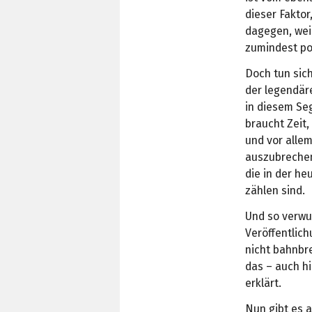
dieser Faktor
dagegen, weil
zumindest pot
Doch tun sic
der legendär
in diesem Se
braucht Zeit,
und vor alle
auszubrechen
die in der he
zählen sind.
Und so verwun
Veröffentlic
nicht bahnbr
das – auch h
erklärt.
Nun gibt es a