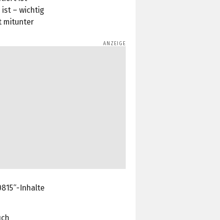
ist – wichtig
t mitunter
0815“-Inhalte
uch