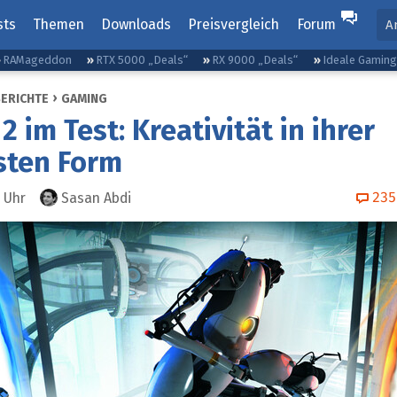
sts
Themen
Downloads
Preisvergleich
Forum
A
RAMageddon
RTX 5000 „Deals“
RX 9000 „Deals“
Ideale Gamin
BERICHTE
GAMING
2 im Test: Kreativität in ihrer
sten Form
235
Uhr
Sasan Abdi