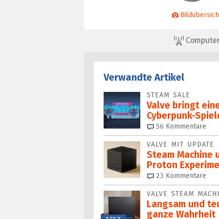
Bildübersich
ComputerBa
Verwandte Artikel
STEAM SALE
Valve bringt ein
Cyberpunk-Spiel
56
Kommentare
VALVE MIT UPDATE
Steam Machine un
Proton Experime
23
Kommentare
VALVE STEAM MACH
Langsam und teue
ganze Wahrheit