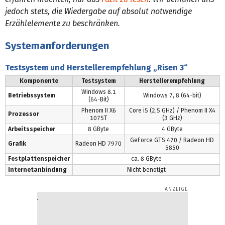
jedoch stets, die Wiedergabe auf absolut notwendige
Erzählelemente zu beschränken.
Systemanforderungen
Testsystem und Herstellerempfehlung „Risen 3“
Komponente
Testsystem
Herstellerempfehlung
Windows 8.1
Betriebssystem
Windows 7, 8 (64-bit)
(64-Bit)
Phenom II X6
Core i5 (2,5 GHz) / Phenom II X4
Prozessor
1075T
(3 GHz)
Arbeitsspeicher
8 GByte
4 GByte
GeForce GTS 470 / Radeon HD
Grafik
Radeon HD 7970
5850
Festplattenspeicher
ca. 8 GByte
Internetanbindung
Nicht benötigt