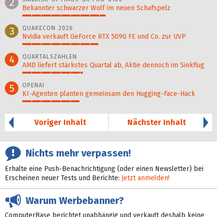
2
Bekannter schwarzer Wolf im neuen Schafspelz
44%
QUAKECON 2026
3
Nvidia verkauft GeForce RTX 5090 FE und Co. zur UVP
40%
QUARTALSZAHLEN
4
AMD liefert stärkstes Quartal ab, Aktie dennoch im Sinkflug
32%
OPENAI
5
KI-Agenten planten gemein­sam den Hugging-Face-Hack
30%
Voriger Inhalt
Nächster Inhalt
Nichts mehr verpassen!
Erhalte eine Push-Benachrichtigung (oder einen Newsletter) bei
Erscheinen neuer Tests und Berichte:
Jetzt anmelden!
Warum Werbebanner?
ComputerBase berichtet unabhängig und verkauft deshalb keine