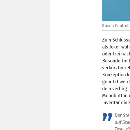
Steam Controll
Zum Schlüsse
als Joker wah
oder frei na
Besonderheite
verkürztem Hu
Konzeption k
genutzt werd
dem verbirgt 
Menübutton 
Inventar ein
Der Ste
auf Ste
Titel, 