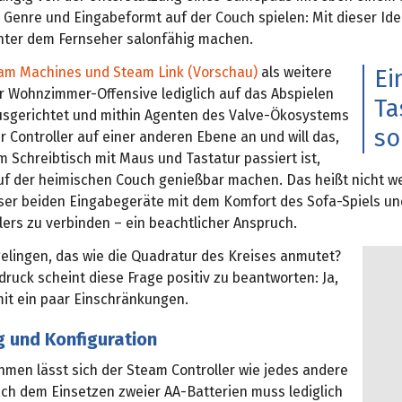
 Genre und Eingabeformt auf der Couch spielen: Mit dieser Idee
ter dem Fernseher salonfähig machen.
am Machines und Steam Link (Vorschau)
als weitere
Ei
r Wohnzimmer-Offensive lediglich auf das Abspielen
Ta
usgerichtet und mithin Agenten des Valve-Ökosystems
so
er Controller auf einer anderen Ebene an und will das,
 Schreibtisch mit Maus und Tastatur passiert ist,
auf der heimischen Couch genießbar machen. Das heißt nicht we
eser beiden Eingabegeräte mit dem Komfort des Sofa-Spiels u
lers zu verbinden – ein beachtlicher Anspruch.
elingen, das wie die Quadratur des Kreises anmutet?
druck scheint diese Frage positiv zu beantworten: Ja,
mit ein paar Einschränkungen.
g und Konfiguration
hmen lässt sich der Steam Controller wie jedes andere
h dem Einsetzen zweier AA-Batterien muss lediglich