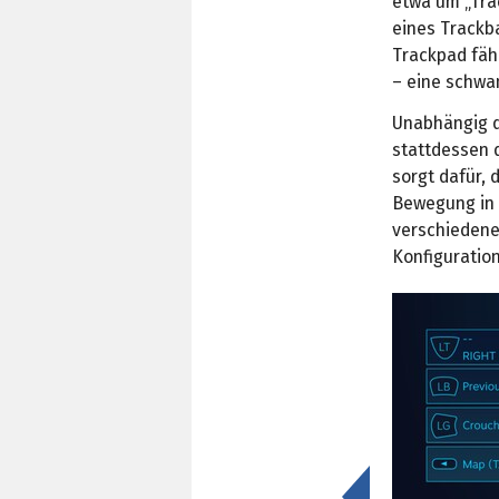
etwa um „Trac
eines Trackb
Trackpad fäh
– eine schwa
Unabhängig d
stattdessen 
sorgt dafür,
Bewegung in 
verschiedene
Konfiguration