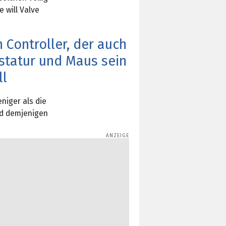
 will Valve
n Controller, der auch
statur und Maus sein
ll
niger als die
nd demjenigen