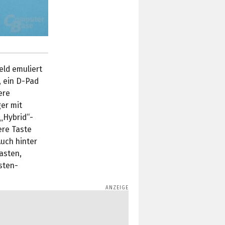
eld emuliert
, ein D-Pad
ere
er mit
„Hybrid“-
ere Taste
uch hinter
asten,
sten-