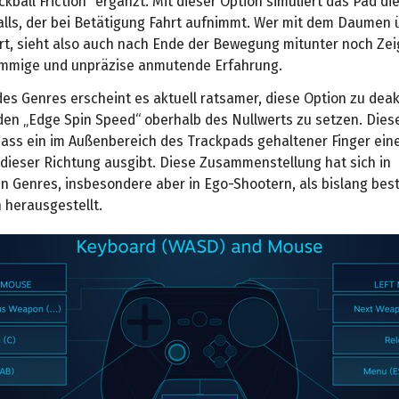
kball Friction“ ergänzt. Mit dieser Option simuliert das Pad d
alls, der bei Betätigung Fahrt aufnimmt. Wer mit dem Daumen 
rt, sieht also auch nach Ende der Bewegung mitunter noch Z
mmige und unpräzise anmutende Erfahrung.
es Genres erscheint es aktuell ratsamer, diese Option zu deak
den „Edge Spin Speed“ oberhalb des Nullwerts zu setzen. Dies
 dass ein im Außenbereich des Trackpads gehaltener Finger ein
dieser Richtung ausgibt. Diese Zusammenstellung hat sich in
n Genres, insbesondere aber in Ego-Shootern, als bislang bes
 herausgestellt.