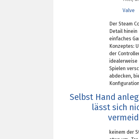
Valve
Der Steam Con
Detail hinein
einfaches Gam
Konzeptes: U
der Controlle
idealerweise 
Spielen vers
abdecken, bie
Konfiguratio
Selbst Hand anle
lässt sich ni
vermeid
keinem der St