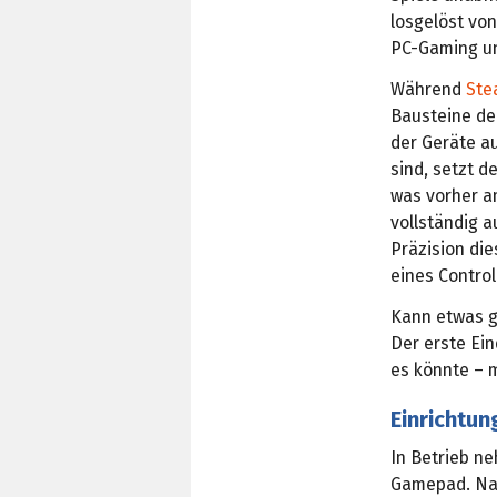
losgelöst von
PC-Gaming un
Während
Ste
Bausteine de
der Geräte a
sind, setzt d
was vorher am
vollständig 
Präzision di
eines Control
Kann etwas g
Der erste Ein
es könnte – 
Einrichtun
In Betrieb ne
Gamepad. Nac