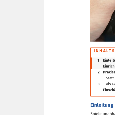
INHALT
1
Einlei
Einric
2
Praxis
Statt
3
Als 
Einsch
Einleitung
Spiele unabh