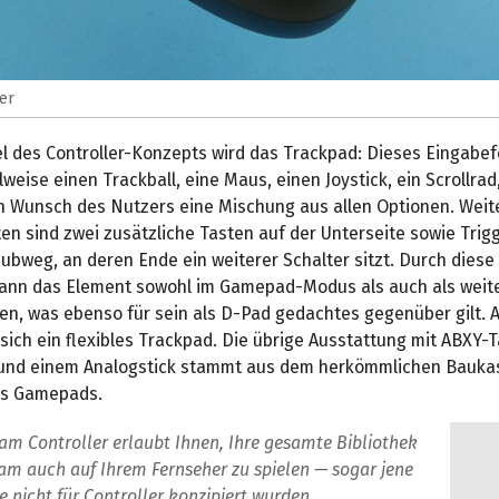
er
l des Controller-Konzepts wird das Trackpad: Dieses Eingabef
lweise einen Trackball, eine Maus, einen Joystick, ein Scrollrad
ch Wunsch des Nutzers eine Mischung aus allen Optionen. Weit
n sind zwei zusätzliche Tasten auf der Unterseite sowie Trigg
bweg, an deren Ende ein weiterer Schalter sitzt. Durch diese 
ann das Element sowohl im Gamepad-Modus als auch als weit
en, was ebenso für sein als D-Pad gedachtes gegenüber gilt. A
sich ein flexibles Trackpad. Die übrige Ausstattung mit ABXY-T
und einem Analogstick stammt aus dem herkömmlichen Bauka
es Gamepads.
am Controller erlaubt Ihnen, Ihre gesamte Bibliothek
am auch auf Ihrem Fernseher zu spielen — sogar jene
die nicht für Controller konzipiert wurden