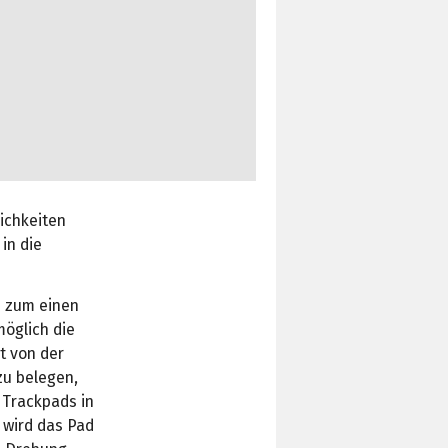
ichkeiten
in die
n zum einen
öglich die
t von der
zu belegen,
 Trackpads in
 wird das Pad