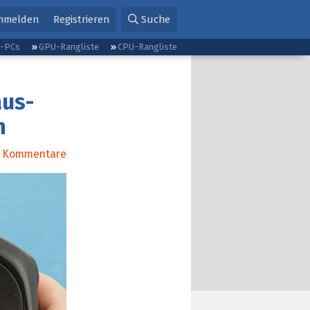
nmelden
Registrieren
Suche
g-PCs
GPU-Rangliste
CPU-Rangliste
aus-
n
Kommentare