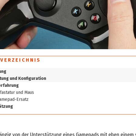
SVERZEICHNIS
tung
htung und Konfiguration
erfahrung
 Tastatur und Maus
Gamepad-Ersatz
ätzung
ängig von der Unterstützung eines Gamepads mit eben einem s