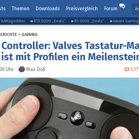
sts
Themen
Downloads
Preisvergleich
Forum
A
RAMageddon
RTX 5000 „Deals“
RX 9000 „Deals“
Ideale Gamin
BERICHTE
GAMING
Controller: Valves Tastatur-M
 ist mit Profilen ein Meilenstei
137
:00
Uhr
Max Doll