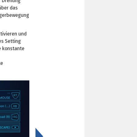
ie Drehung
über das
eigerbewegung
tivieren und
es Setting
e konstante
te