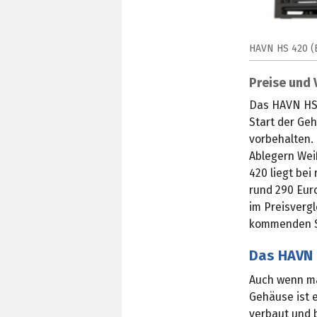
HAVN HS 420 (B
Preise und 
Das HAVN HS 
Start der Ge
vorbehalten.
Ablegern Wei
420 liegt be
rund 290 Eur
im Preisvergl
kommenden S
Das HAVN 
Auch wenn ma
Gehäuse ist 
verbaut und b