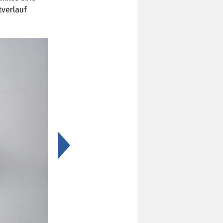
tverlauf
>