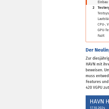
Einbau 
2
Tester
Testsy
Lautstä
CPU-, 
GPU-Te
Fazit
Der Neuli
Zur diesjähr
HAVN mit ihr
beweisen. Um
muss entwede
Features und
420 VGPU zutr
HAVN H
17.10.2024