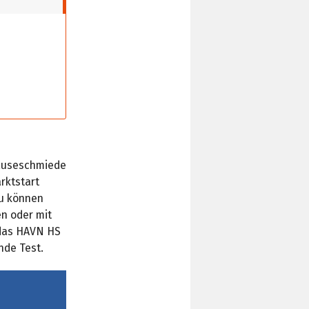
häuseschmiede
rktstart
u können
n oder mit
 das HAVN HS
nde Test.