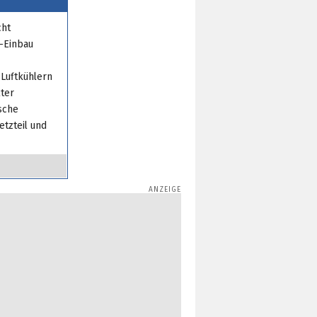
cht
e-Einbau
Luftkühlern
lter
sche
tzteil und