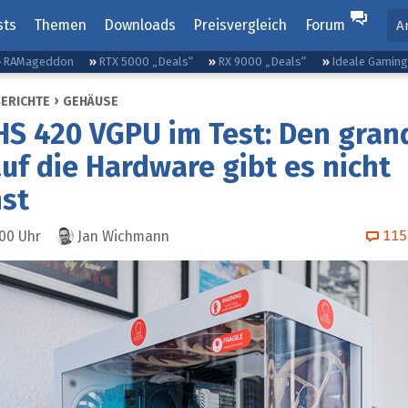
sts
Themen
Downloads
Preisvergleich
Forum
A
RAMageddon
RTX 5000 „Deals“
RX 9000 „Deals“
Ideale Gamin
BERICHTE
GEHÄUSE
S 420 VGPU im Test: Den gran
auf die Hardware gibt es nicht
st
115
:00
Uhr
Jan Wichmann