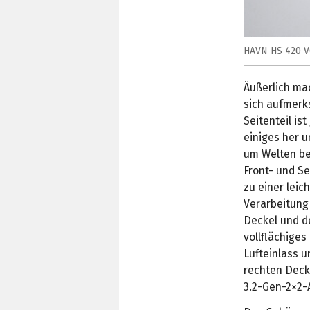
HAVN HS 420 V
Äußerlich ma
sich aufmerk
Seitenteil is
einiges her 
um Welten be
Front- und Se
zu einer lei
Verarbeitung 
Deckel und de
vollflächiges 
Lufteinlass u
rechten Deck
3.2-Gen-2×2-