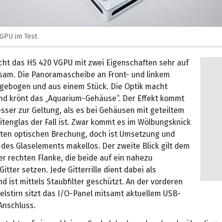
GPU im Test
cht das HS 420 VGPU mit zwei Eigenschaften sehr auf
sam. Die Panoramascheibe an Front- und linkem
t gebogen und aus einem Stück. Die Optik macht
und krönt das „Aquarium-Gehäuse“. Der Effekt kommt
sser zur Geltung, als es bei Gehäusen mit geteiltem
itenglas der Fall ist. Zwar kommt es im Wölbungsknick
chten optischen Brechung, doch ist Umsetzung und
des Glaselements makellos. Der zweite Blick gilt dem
r rechten Flanke, die beide auf ein nahezu
Gitter setzen. Jede Gitterrille dient dabei als
nd ist mittels Staubfilter geschützt. An der vorderen
elstirn sitzt das I/O-Panel mitsamt aktuellem USB-
Anschluss.