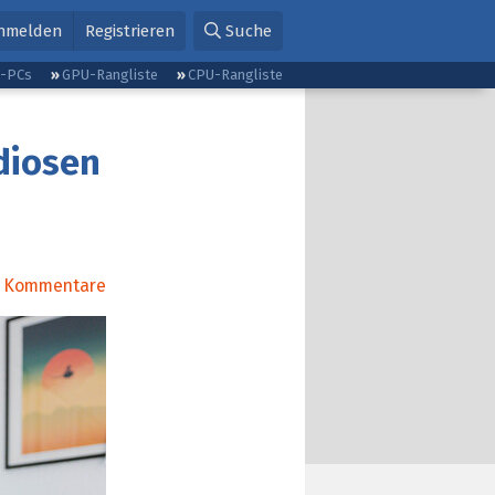
nmelden
Registrieren
Suche
g-PCs
GPU-Rangliste
CPU-Rangliste
diosen
Kommentare