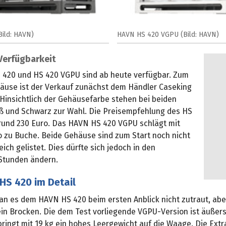
ild: HAVN)
HAVN HS 420 VGPU (Bild: HAVN)
Verfügbarkeit
420 und HS 420 VGPU sind ab heute verfügbar. Zum
häuse ist der Verkauf zunächst dem Händler Caseking
 Hinsichtlich der Gehäusefarbe stehen bei beiden
ß und Schwarz zur Wahl. Die Preisempfehlung des HS
i rund 230 Euro. Das HAVN HS 420 VGPU schlägt mit
o zu Buche. Beide Gehäuse sind zum Start noch nicht
eich gelistet. Dies dürfte sich jedoch in den
tunden ändern.
HS 420 im Detail
n es dem HAVN HS 420 beim ersten Anblick nicht zutraut, abe
ein Brocken. Die dem Test vorliegende VGPU-Version ist äußer
ringt mit 19 kg ein hohes Leergewicht auf die Waage. Die Extra