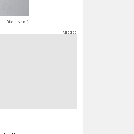
Bild
1
von 6
HAVN HS 420 VGPU im Test