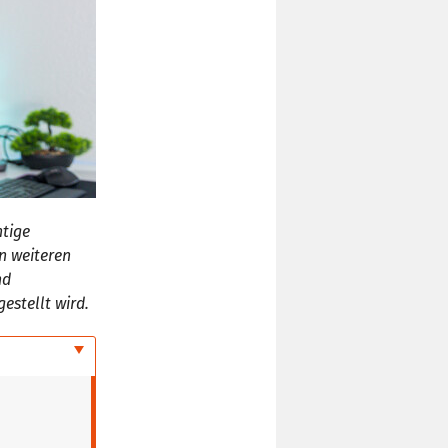
htige
n weiteren
nd
estellt wird.