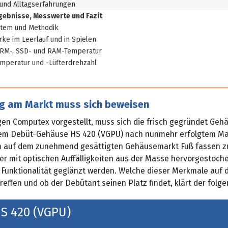
und Alltagserfahrungen
gebnisse, Messwerte und Fazit
stem und Methodik
rke im Leerlauf und in Spielen
VRM-, SSD- und RAM-Temperatur
mperatur und -Lüfterdrehzahl
ng am Markt muss sich beweisen
igen Computex vorgestellt, muss sich die frisch gegründet Ge
em Debüt-Gehäuse HS 420 (VGPU) nach nunmehr erfolgtem Ma
 auf dem zunehmend gesättigten Gehäusemarkt Fuß fassen z
r mit optischen Auffälligkeiten aus der Masse hervorgestoche
 Funktionalität geglänzt werden. Welche dieser Merkmale auf
effen und ob der Debütant seinen Platz findet, klärt der folge
S 420 (VGPU)