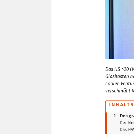
Das HS 420 (
Glaskasten k
coolen Featur
verschmäht Nu
INHALT
1
Den gr
Der Ne
Das HA