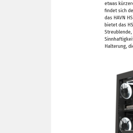
etwas kürzer
findet sich 
das HAVN HS 4
bietet das H
Streublende, 
Sinnhaftigke
Halterung, di