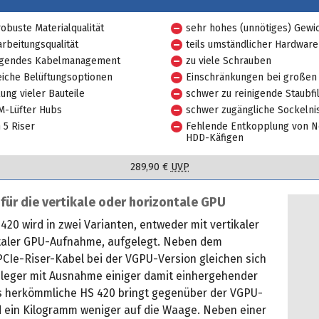
obuste Materialqualität
sehr hohes (unnötiges) Gewi
arbeitungsqualität
teils umständlicher Hardwar
agendes Kabelmanagement
zu viele Schrauben
iche Belüftungsoptionen
Einschränkungen bei großen 
ung vieler Bauteile
schwer zu reinigende Staubfi
-Lüfter Hubs
schwer zugängliche Sockelni
 5 Riser
Fehlende Entkopplung von Ne
HDD-Käfigen
289,90 €
UVP
 für die vertikale oder horizontale GPU
20 wird in zwei Varianten, entweder mit vertikaler
taler GPU-Aufnahme, aufgelegt. Neben dem
PCIe-Riser-Kabel bei der VGPU-Version gleichen sich
bleger mit Ausnahme einiger damit einhergehender
s herkömmliche HS 420 bringt gegenüber der VGPU-
d ein Kilogramm weniger auf die Waage. Neben einer