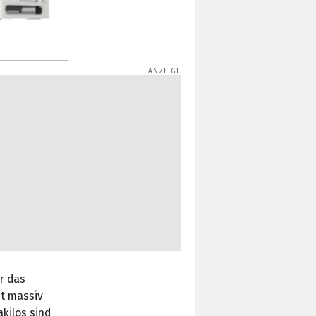
r das
st massiv
kilos sind