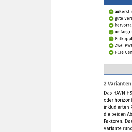
äußerst r
gute Ver
hervorr
umfangre
Entkoppl
Zwei PWM
PCIe Gen
2 Varianten
Das HAVN HS4
oder horizon
inkludierten 
die beiden A
Faktoren. Da
Variante run