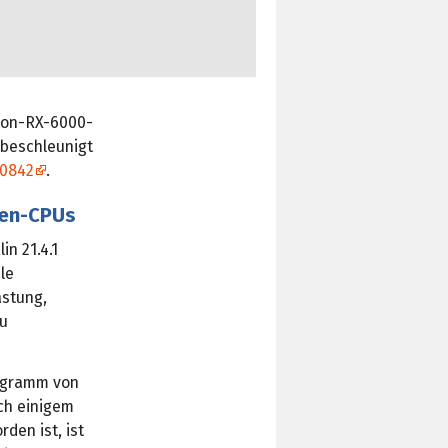
eon-RX-6000-
-beschleunigt
0842
.
zen-CPUs
n 21.4.1
ele
astung,
eu
rogramm von
ch einigem
den ist, ist