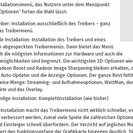
tallationsmenü, das Nutzern unter dem Menüpunkt
Optionen“ fortan die Wahl lässt:
iber: Installation ausschließlich des Treibers – ganz
as Treibermenü.
e Installation: Installation des Treibers und eines
ch abgespeckten Treibermenüs. Dann bietet das Menü
h die nötigsten Informationen zur Hardware und auch die
lmöglichkeiten sind begrenzt. Die wichtigsten 3D-Optionen wie
Radeon Boost und Radeon Image Sharpening bleiben erhalten, d
 Auto-Updater und die Anzeige-Optionen. Der ganze Rest fehlt
t eine Menge: Streaming- und Aufnahmeoptionen, WattMan, de
irm und das Overlay.
ndige Installation: Komplettinstallation (wie bisher)
Installation macht das Treibermenü nicht wirklich schneller, es 
 verbessert werden, zumal viele Spiele die zahlreichen Option
 Einsteiger schnell überfordern. Der Verzicht auf jegliches M
dert den Funktionsumfang der Grafikkarte hingegen deutlich. D