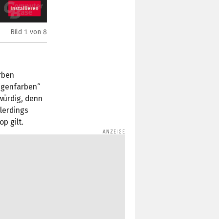
Bild
1
von 8
Das neue Installationsmenü des Adrenalin 21.4.1
rben
igenfarben“
gwürdig, denn
llerdings
p gilt.