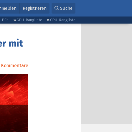
nmelden
Registrieren
Suche
g-PCs
GPU-Rangliste
CPU-Rangliste
er mit
Kommentare