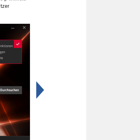
itzer
>