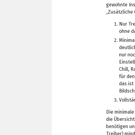
gewohnte Ins
„Zusätzliche 
Nur Tre
ohne d
Minimal
deutli
nur noc
Einstel
Chill, 
für den
das is
Bildsch
Vollstä
Die minimale 
die Übersicht
benötigen und
Treiber) min