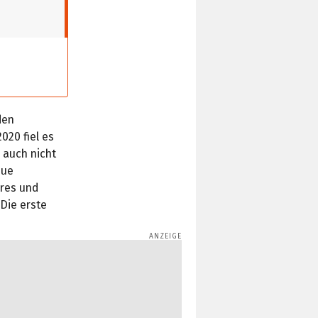
den
2020 fiel es
n auch nicht
eue
ures und
Die erste