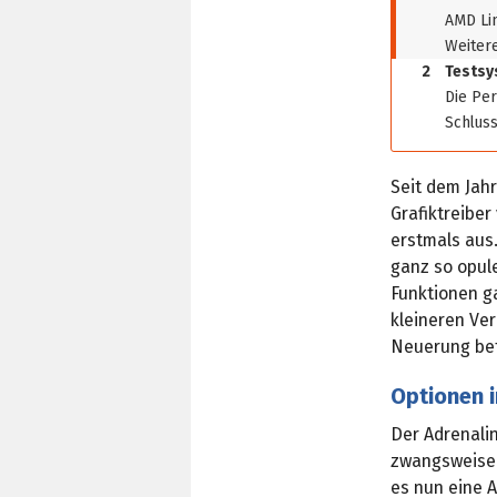
AMD Li
Weiter
2
Testsy
Die Per
Schlus
Seit dem Jah
Grafiktreibe
erstmals aus.
ganz so opule
Funktionen ga
kleineren Ve
Neuerung betr
Optionen i
Der Adrenalin
zwangsweise a
es nun eine 