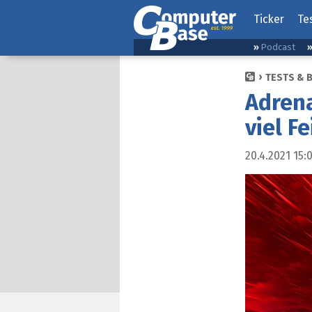
Ticker
Te
Podcast
TESTS & 
Adrena
viel F
20.4.2021 15: