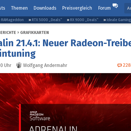
sts
Themen
Downloads
Preisvergleich
Forum
A
RAMageddon
RTX 5000 „Deals“
RX 9000 „Deals“
Ideale Gamin
BERICHTE
GRAFIKKARTEN
lin 21.4.1: Neuer Radeon-Treib
eintuning
228
00
Uhr
Wolfgang Andermahr