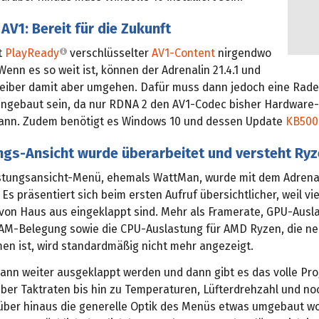
AV1: Bereit für die Zukunft
t
PlayReady
verschlüsselter
AV1-Content
nirgendwo
Wenn es so weit ist, können der Adrenalin 21.4.1 und
reiber damit aber umgehen. Dafür muss dann jedoch eine Rad
eingebaut sein, da nur RDNA 2 den AV1-Codec bisher Hardware
ann. Zudem benötigt es Windows 10 und dessen Update
KB500
ungs-Ansicht wurde überarbeitet und versteht Ry
stungsansicht-Menü, ehemals WattMan, wurde mit dem Adrenali
 Es präsentiert sich beim ersten Aufruf übersichtlicher, weil vi
on Haus aus eingeklappt sind. Mehr als Framerate, GPU-Ausl
M-Belegung sowie die CPU-Auslastung für AMD Ryzen, die n
n ist, wird standardmäßig nicht mehr angezeigt.
kann weiter ausgeklappt werden und dann gibt es das volle P
ber Taktraten bis hin zu Temperaturen, Lüfterdrehzahl und no
über hinaus die generelle Optik des Menüs etwas umgebaut wor