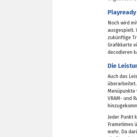
Playready 
Noch wird mi
ausgespielt. 
zukünftige T
Grafikkarte 
decodieren k
Die Leist
Auch das Lei
überarbeitet.
Menüpunkte v
VRAM- und RA
hinzugekomme
Jeder Punkt 
Frametimes ü
mehr. Da dar