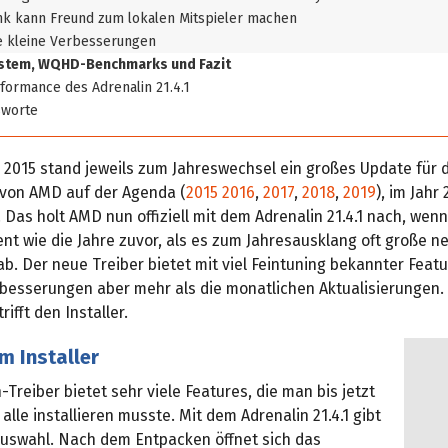
nk kann Freund zum lokalen Mitspieler machen
e kleine Verbesserungen
stem, WQHD-Benchmarks und Fazit
formance des Adrenalin 21.4.1
sworte
r 2015 stand jeweils zum Jahreswechsel ein großes Update für 
r von AMD auf der Agenda (
2015
2016
,
2017
,
2018
,
2019
), im Jahr 
 Das holt AMD nun offiziell mit dem Adrenalin 21.4.1 nach, wen
nt wie die Jahre zuvor, als es zum Jahresausklang oft große n
b. Der neue Treiber bietet mit viel Feintuning bekannter Feat
rbesserungen aber mehr als die monatlichen Aktualisierungen. 
ifft den Installer.
m Installer
-Treiber bietet sehr viele Features, die man bis jetzt
lle installieren musste. Mit dem Adrenalin 21.4.1 gibt
Auswahl. Nach dem Entpacken öffnet sich das