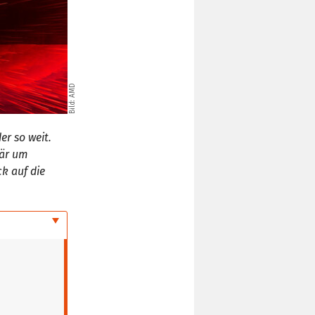
Bild: AMD
er so weit.
mär um
k auf die