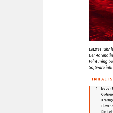
Letztes Jahr 
Der Adrenalin
Feintuning be
Software ink
INHALT
1
Neuer 
Optione
Kräftig
Playrea
Die Lei