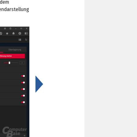
n dem
endarstellung
>