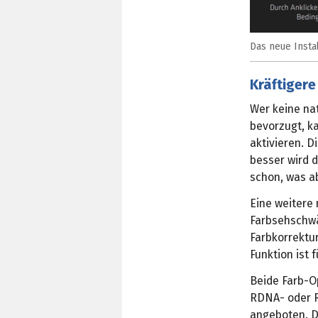
Das neue Insta
Kräftigere
Wer keine na
bevorzugt, k
aktivieren. D
besser wird d
schon, was a
Eine weitere
Farbsehschwä
Farbkorrektur
Funktion ist 
Beide Farb-O
RDNA- oder R
angeboten. D