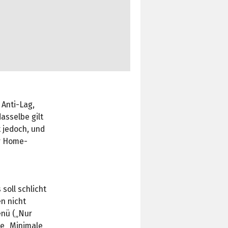
 Anti-Lag,
asselbe gilt
 jedoch, und
r Home-
soll schlicht
en nicht
enü („Nur
ie „Minimale