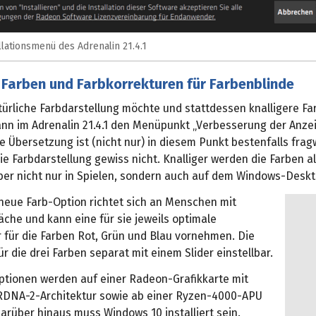
llationsmenü des Adrenalin 21.4.1
 Farben und Farbkorrekturen für Farbenblinde
türliche Farbdarstellung möchte und stattdessen knalligere Fa
ann im Adrenalin 21.4.1 den Menüpunkt „Verbesserung der Anze
ie Übersetzung ist (nicht nur) in diesem Punkt bestenfalls fra
ie Farbdarstellung gewiss nicht. Knalliger werden die Farben a
ber nicht nur in Spielen, sondern auch auf dem Windows-Deskto
 neue Farb-Option richtet sich an Menschen mit
che und kann eine für sie jeweils optimale
 für die Farben Rot, Grün und Blau vornehmen. Die
für die drei Farben separat mit einem Slider einstellbar.
ptionen werden auf einer Radeon-Grafikkarte mit
DNA-2-Architektur sowie ab einer Ryzen-4000-APU
arüber hinaus muss Windows 10 installiert sein.