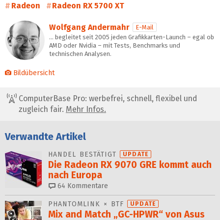
Radeon
Radeon RX 5700 XT
Wolfgang Andermahr
E-Mail
… begleitet seit 2005 jeden Grafikkarten-Launch – egal ob
AMD oder Nvidia – mit Tests, Benchmarks und
technischen Analysen.
Bildübersicht
ComputerBase Pro: werbefrei, schnell, flexibel und
zugleich fair.
Mehr Infos.
Verwandte Artikel
HANDEL BESTÄTIGT
UPDATE
Die Radeon RX 9070 GRE kommt auch
nach Europa
64
Kommentare
PHANTOMLINK × BTF
UPDATE
Mix and Match „GC-HPWR“ von Asus