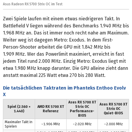
Asus Radeon RX 5700 Strix OC im Test
Zwei Spiele laufen mit einem etwas niedrigeren Takt. In
Battlefield V liegen während des Benchmarks 1.940 MHz bis
1.968 MHz an. Das ist immer noch recht nahe am Maximum.
Weiter weg ist dagegen Metro: Exodus. In dem First-
Person-Shooter arbeitet die GPU mit 1.842 MHz bis
1.909 MHz. Wer das Powerlimit maximiert, erreicht in fast
jedem Titel rund 2.000 MHz. Einzig Metro: Exodus liegt mit
etwa 1.980 MHz knapp darunter. Die GPU alleine zieht dann
anstatt maximal 225 Watt etwa 270 bis 280 Watt.
Die tatsächlichen Taktraten im Phanteks Enthoo Evolv
X
Asus RX 5700 XT
Asus RX 5700 XT
Spiel (2.560 ×
AMD RX 5700 XT
Strix OC
Strix OC
1.440)
Referenz
Performance-
Quiet-BIOS
BIOS
Maximaler Takt in
~1.906 MHz
~2.020 MHz
~2.000 MHz
Spielen