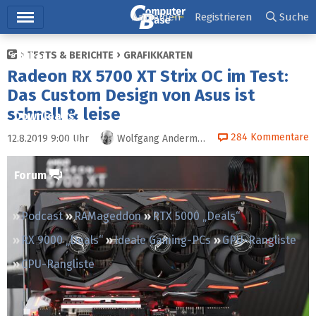
Hauptmenü
Anmelden
Registrieren
Suche
TESTS & BERICHTE
GRAFIKKARTEN
Ticker
Radeon RX 5700 XT Strix OC im Test:
Tests
Das Custom Design von Asus ist
schnell & leise
Downloads
284
Kommentare
12.8.2019 9:00
Uhr
Wolfgang Andermahr
Preisvergleich
Forum
Podcast
RAMageddon
RTX 5000 „Deals“
RX 9000 „Deals“
Ideale Gaming-PCs
GPU-Rangliste
CPU-Rangliste