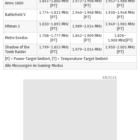
1.841–1.860 MHz
1.973–1.998 MHz
1.953–1.988 MHz
Anno 1800
[PT]
[PT]
[PT]
1.774–1.811 MHz
1.940–1.968 MHz
1.930–1.948 MHz
Battlefield V
[PT]
[PT]
[PT]
1.830–1.893 MHz
1.949–1.981 MHz
Hitman 2
1.989–2.014 MHz
[PT]
[PT]
1.708–1.777 MHz
1.842–1.909 MHz
1.826–
Metro Exodus
[PT]
[PT]
1.900 MHz[PT]
Shadow of the
1.799–1.853 MHz
1.950–2.001 MHz
1.979–2.014 MHz
Tomb Raider
[PT]
[PT]
[P] = Power-Target limitiert, [T] = Temperature-Target limitiert
Alle Messungen im Gaming-Modus