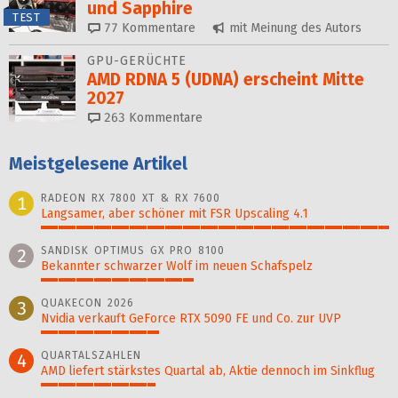
und Sapphire
TEST
77
Kommentare
mit Meinung des Autors
GPU-GERÜCHTE
AMD RDNA 5 (UDNA) erscheint Mitte
2027
263
Kommentare
Meistgelesene Artikel
RADEON RX 7800 XT & RX 7600
1
Langsamer, aber schöner mit FSR Upscaling 4.1
100%
SANDISK OPTIMUS GX PRO 8100
2
Bekannter schwarzer Wolf im neuen Schafspelz
44%
QUAKECON 2026
3
Nvidia verkauft GeForce RTX 5090 FE und Co. zur UVP
34%
QUARTALSZAHLEN
4
AMD liefert stärkstes Quartal ab, Aktie dennoch im Sinkflug
33%