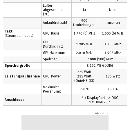
Lüfter
abgeschaltet
Ja
Nein
(2D)
900
Anlaufdrehzahl
Immer an
Umdrehungen
Takt
GPU-Basis
1.770 (6) MHz
1.605 (6) MHz
(Stromsparmodus)
GPU-
1.905 MHz
1.755 MHz
Durchschnitt
GPU-Maximum
2.010 MHz
1.906 MHz
Speicher
7.000 (100) MHz
Speichergröße
8.192 MB GDDR6
225 Watt
Leistungsaufnahme
GPU-Power
215 Watt
185 Watt
(Quiet-BIOS)
Maximales
+50 %
+50 %
Power Limit
3 x DisplayPort 1.4 DSC
Anschlüsse
1 x HDMI 2.0b