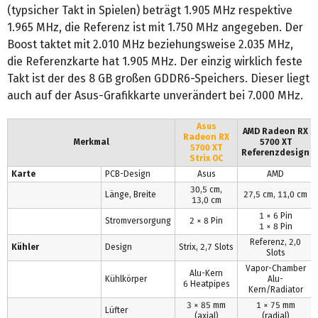
(typsicher Takt in Spielen) beträgt 1.905 MHz respektive
1.965 MHz, die Referenz ist mit 1.750 MHz angegeben. Der
Boost taktet mit 2.010 MHz beziehungsweise 2.035 MHz,
die Referenzkarte hat 1.905 MHz. Der einzig wirklich feste
Takt ist der des 8 GB großen GDDR6-Speichers. Dieser liegt
auch auf der Asus-Grafikkarte unverändert bei 7.000 MHz.
Asus
AMD Radeon RX
Radeon RX
Merkmal
5700 XT
5700 XT
Referenzdesign
Strix OC
Karte
PCB-Design
Asus
AMD
30,5 cm,
Länge, Breite
27,5 cm, 11,0 cm
13,0 cm
1 × 6 Pin
Stromversorgung
2 × 8 Pin
1 × 8 Pin
Referenz, 2,0
Kühler
Design
Strix, 2,7 Slots
Slots
Vapor-Chamber
Alu-Kern
Kühlkörper
Alu-
6 Heatpipes
Kern/Radiator
3 × 85 mm
1 × 75 mm
Lüfter
(axial)
(radial)