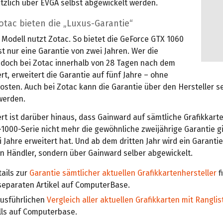
tzlich über EVGA selbst abgewickelt werden.
tac bieten die „Luxus-Garantie“
 Modell nutzt Zotac. So bietet die GeForce GTX 1060
t nur eine Garantie von zwei Jahren. Wer die
jedoch bei Zotac innerhalb von 28 Tagen nach dem
ert, erweitert die Garantie auf fünf Jahre – ohne
osten. Auch bei Zotac kann die Garantie über den Hersteller s
werden.
t ist darüber hinaus, dass Gainward auf sämtliche Grafikkart
1000-Serie nicht mehr die gewöhnliche zweijährige Garantie g
i Jahre erweitert hat. Und ab dem dritten Jahr wird ein Garantie
n Händler, sondern über Gainward selber abgewickelt.
tails zur
Garantie sämtlicher aktuellen Grafikkartenhersteller
f
separaten Artikel auf ComputerBase.
ausführlichen
Vergleich aller aktuellen Grafikkarten mit Ranglis
lls auf Computerbase.