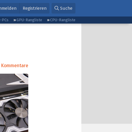
nmelden
Registrieren
Suche
g-PCs
GPU-Rangliste
CPU-Rangliste
Kommentare