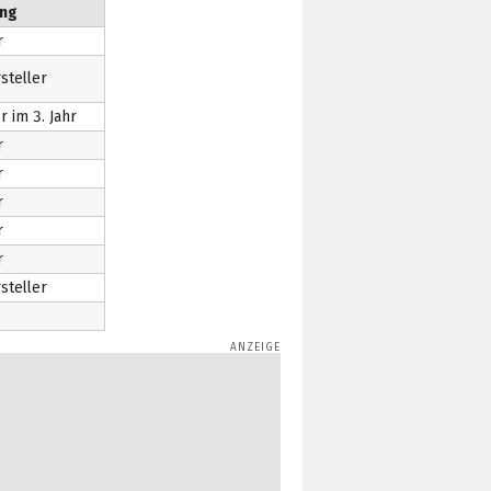
ung
r
steller
 im 3. Jahr
r
r
r
r
r
steller