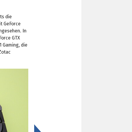
ts die
it GeForce
ngesehen. In
Force GTX
1 Gaming, die
Zotac