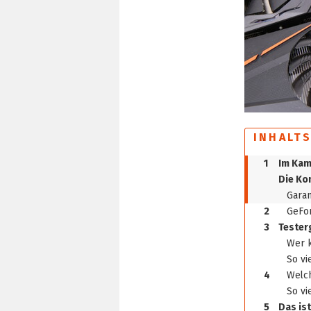
INHALT
1
Im Kam
Die Ko
Garan
2
GeFor
3
Tester
Wer k
So vi
4
Welch
So vi
5
Das is