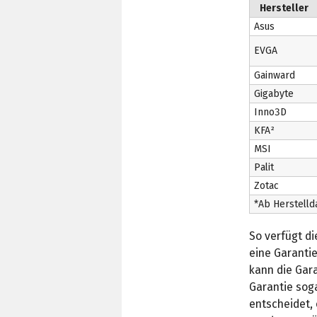
Hersteller
Asus
EVGA
Gainward
Gigabyte
Inno3D
KFA²
MSI
Palit
Zotac
*Ab Herstell
So verfügt d
eine Garantie
kann die Gara
Garantie soga
entscheidet, 