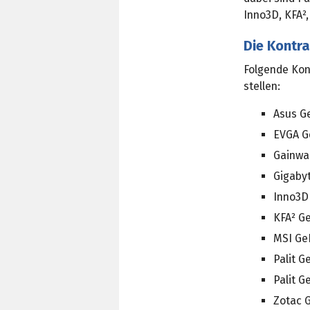
Inno3D, KFA²,
Die Kontr
Folgende Kon
stellen:
Asus G
EVGA G
Gainwa
Gigaby
Inno3D 
KFA² G
MSI Ge
Palit G
Palit G
Zotac 