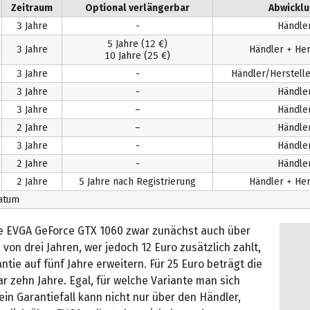
Zeitraum
Optional verlängerbar
Abwickl
3 Jahre
-
Händle
5 Jahre (12 €)
3 Jahre
Händler + Her
10 Jahre (25 €)
3 Jahre
-
Händler/Hersteller
3 Jahre
-
Händle
3 Jahre
–
Händle
2 Jahre
–
Händle
3 Jahre
-
Händle
2 Jahre
-
Händle
2 Jahre
5 Jahre nach Registrierung
Händler + Her
datum
ie EVGA GeForce GTX 1060 zwar zunächst auch über
 von drei Jahren, wer jedoch 12 Euro zusätzlich zahlt,
ntie auf fünf Jahre erweitern. Für 25 Euro beträgt die
r zehn Jahre. Egal, für welche Variante man sich
ein Garantiefall kann nicht nur über den Händler,