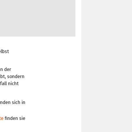
elbst
en der
ibt, sondern
fall nicht
inden sich in
te
finden sie