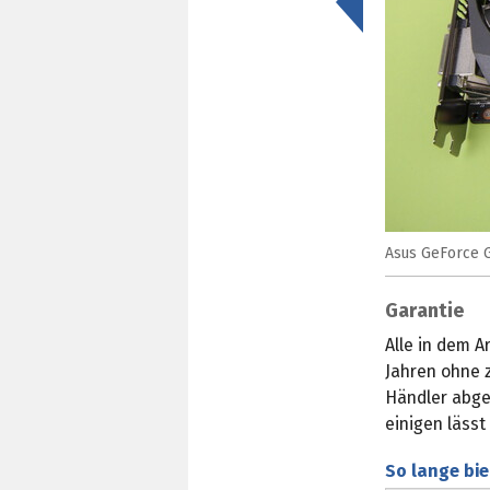
<
Asus GeForce G
Garantie
Alle in dem A
Jahren ohne z
Händler abge
einigen läss
So lange bie