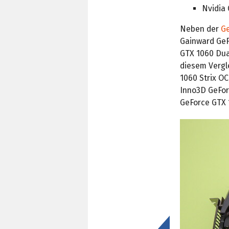
Nvidia
Neben der
Ge
Gainward GeF
GTX 1060 Dua
diesem Vergl
1060 Strix O
Inno3D GeForc
GeForce GTX 