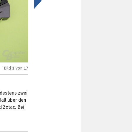
>
Bild
1
von 17
Asus GeForce GTX 1060 Strix OC
ndestens zwei
fall über den
 Zotac. Bei