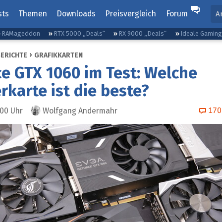
sts
Themen
Downloads
Preisvergleich
Forum
A
RAMageddon
RTX 5000 „Deals“
RX 9000 „Deals“
Ideale Gamin
BERICHTE
GRAFIKKARTEN
e GTX 1060 im Test: Welche
rkarte ist die beste?
170
:00
Uhr
Wolfgang Andermahr