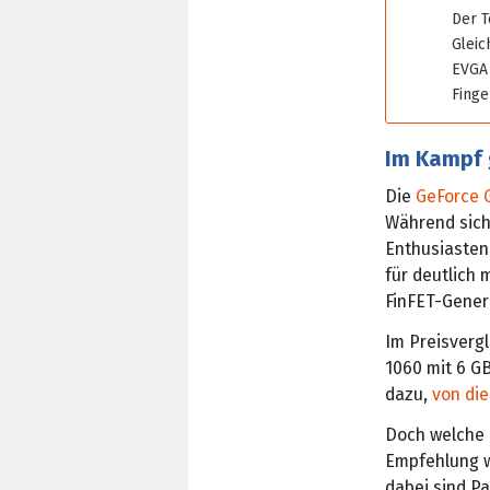
Der T
Gleic
EVGA 
Finge
Im Kampf 
Die
GeForce 
Während sich
Enthusiasten 
für deutlich 
FinFET-Gener
Im Preisvergl
1060 mit 6 G
dazu,
von die
Doch welche 
Empfehlung w
dabei sind Pa