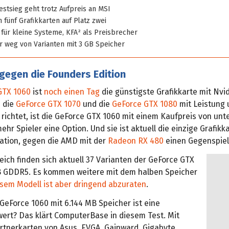
estsieg geht trotz Aufpreis an MSI
h fünf Grafikkarten auf Platz zwei
für kleine Systeme, KFA² als Preisbrecher
r weg von Varianten mit 3 GB Speicher
gegen die Founders Edition
GTX 1060
ist
noch einen Tag
die günstigste Grafikkarte mit Nvid
 die
GeForce GTX 1070
und die
GeForce GTX 1080
mit Leistung 
richtet, ist die GeForce GTX 1060 mit einem Kaufpreis von unt
mehr Spieler eine Option. Und sie ist aktuell die einzige Grafikk
ation, gegen die AMD mit der
Radeon RX 480
einen Gegenspiel
eich finden sich aktuell 37 Varianten der GeForce GTX
B GDDR5. Es kommen weitere mit dem halben Speicher
sem Modell ist aber dringend abzuraten
.
GeForce 1060 mit 6.144 MB Speicher ist eine
ert? Das klärt ComputerBase in diesem Test. Mit
rtnerkarten von Asus, EVGA, Gainward, Gigabyte,