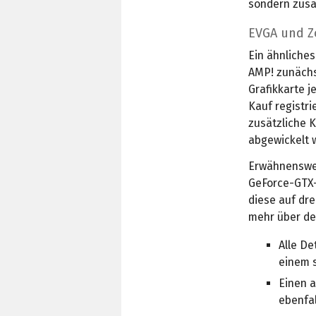
sondern zusä
EVGA und Zo
Ein ähnliches
AMP! zunächs
Grafikkarte 
Kauf registri
zusätzliche K
abgewickelt 
Erwähnenswer
GeForce-GTX-
diese auf dre
mehr über de
Alle De
einem 
Einen 
ebenfa