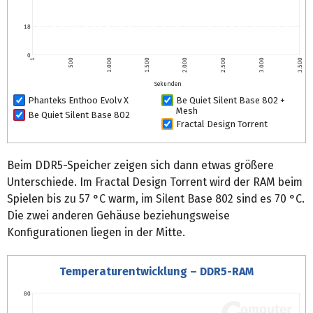
18
0
1
500
1.000
1.500
2.000
2.500
3.000
3.500
Sekunden
Phanteks Enthoo Evolv X
Be Quiet Silent Base 802 +
Mesh
Be Quiet Silent Base 802
Fractal Design Torrent
Beim DDR5-Speicher zeigen sich dann etwas größere
Unterschiede. Im Fractal Design Torrent wird der RAM beim
Spielen bis zu 57 °C warm, im Silent Base 802 sind es 70 °C.
Die zwei anderen Gehäuse beziehungsweise
Konfigurationen liegen in der Mitte.
Temperaturentwicklung – DDR5-RAM
80