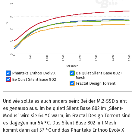
70
60
°C
50
40
30
1
500
1.000
1.500
2.000
2.500
3.000
3.500
Sekunden
Phanteks Enthoo Evolv X
Be Quiet Silent Base 802 +
Mesh
Be Quiet Silent Base 802
Fractal Design Torrent
Und wie sollte es auch anders sein: Bei der M.2-SSD sieht
es genauso aus. Im be quiet! Silent Base 802 im „Silent-
Modus“ wird sie 64 °C warm, im Fractal Design Torrent sind
es dagegen nur 54 °C. Das Silent Base 802 mit Mesh
kommt dann auf 57 °C und das Phanteks Enthoo Evolv X