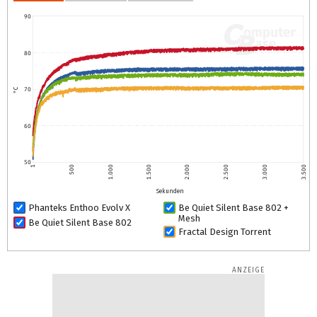
90
80
70
°C
60
50
1
500
1.000
1.500
2.000
2.500
3.000
3.500
Sekunden
Phanteks Enthoo Evolv X
Be Quiet Silent Base 802 +
Mesh
Be Quiet Silent Base 802
Fractal Design Torrent