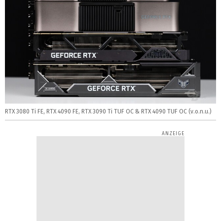
RTX 3080 Ti FE, RTX 4090 FE, RTX 3090 Ti TUF OC & RTX 4090 TUF OC (v.o.n.u.)