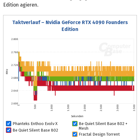
Edition agieren.
Taktverlauf – Nvidia GeForce RTX 4090 Founders
Edition
2.800
2.760
2.720
MHz
2.680
2.640
2.600
1
500
1.000
1.500
2.000
2.500
3.000
3.500
Sekunden
Phanteks Enthoo Evolv X
Be Quiet Silent Base 802 +
Mesh
Be Quiet Silent Base 802
Fractal Design Torrent