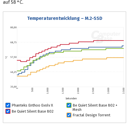
auf 58 °C.
Temperaturentwicklung – M.2-SSD
80,00
68,75
57,50
°C
46,25
35,00
1
500
1.000
1.500
2.000
2.500
3.000
3.500
Sekunden
Phanteks Enthoo Evolv X
Be Quiet Silent Base 802 +
Mesh
Be Quiet Silent Base 802
Fractal Design Torrent