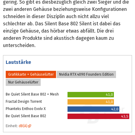
gering. So gibt es diesbezüglich gleich zwei Sieger und die
zwei anderen Gehäuse beziehungsweise Konfigurationen
schneiden in dieser Disziplin auch nicht allzu viel
schlechter ab. Das Silent Base 802 Silent ist dabei das
einzige Gehäuse, das hörbar etwas abfällt. Die drei
anderen Produkte sind akustisch dagegen kaum zu
unterscheiden.
Lautstärke
Grafikkarte + Gehäuselüfter
Nvidia RTX 4090 Founders Edition
Nur Gehäuselüfter
Be Quiet Silent Base 802 + Mesh
41,0
Fractal Design Torrent
41,0
Phanteks Enthoo Evolv X
42,0
Be Quiet Silent Base 802
43,5
Einheit:
dB(A)