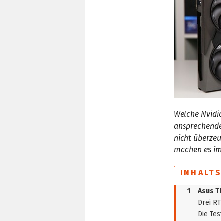
Welche Nvidi
ansprechende 
nicht überze
machen es im 
INHALT
1
Asus T
Drei R
Die Tes