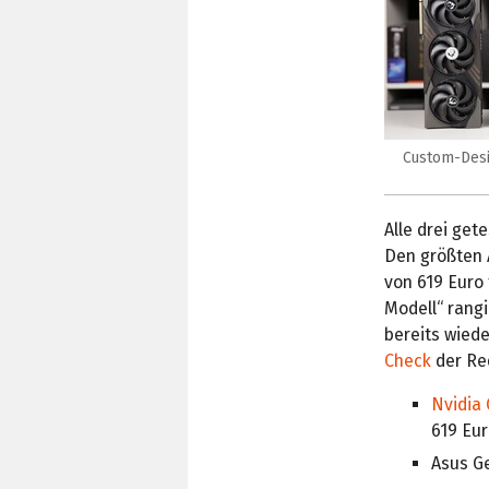
Custom-Desi
Alle drei get
Den größten 
von 619 Euro 
Modell“ rangi
bereits wied
Check
der Red
Nvidia 
619 Eu
Asus G