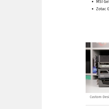
MSI Ge
Zotac 
Custom-Desi