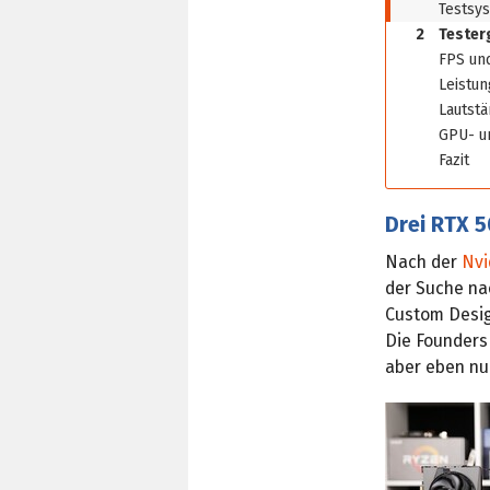
Testsy
2
Tester
FPS un
Leistu
Lautstä
GPU- u
Fazit
Drei RTX 
Nach der
Nvi
der Suche nac
Custom Desig
Die Founders
aber eben nur