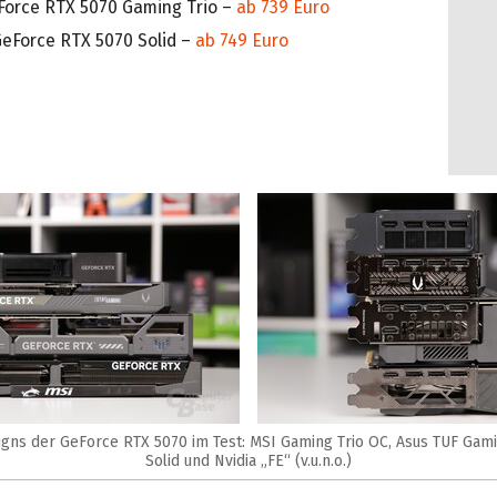
Force RTX 5070 Gaming Trio –
ab 739 Euro
GeForce RTX 5070 Solid –
ab 749 Euro
gns der GeForce RTX 5070 im Test: MSI Gaming Trio OC, Asus TUF Gami
Solid und Nvidia „FE“ (v.u.n.o.)