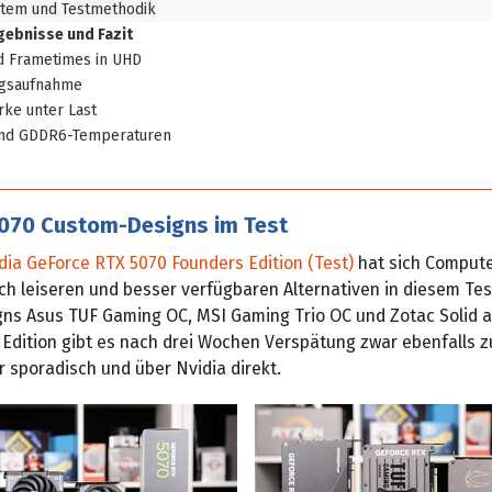
stem und Testmethodik
gebnisse und Fazit
d Frametimes in UHD
ngsaufnahme
rke unter Last
nd GDDR6-Temperaturen
5070 Custom-Designs im Test
dia GeForce RTX 5070 Founders Edition (Test)
hat sich Comput
h leiseren und besser verfügbaren Alternativen in diesem Test
ns Asus TUF Gaming OC, MSI Gaming Trio OC und Zotac Solid 
 Edition gibt es nach drei Wochen Verspätung zwar ebenfalls z
 sporadisch und über Nvidia direkt.