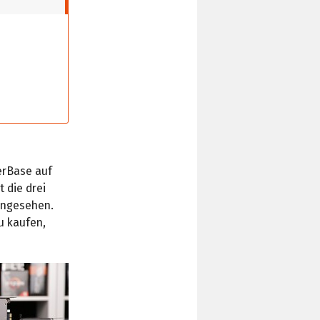
erBase auf
 die drei
angesehen.
u kaufen,