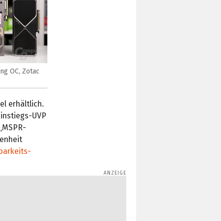
ng OC, Zotac
l erhältlich.
Einstiegs-UVP
s „MSPR-
genheit
barkeits-