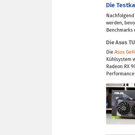
Die Testk
Nachfolgend s
werden, bevor
Benchmarks u
Die Asus TU
Die
Asus GeF
Kühlsystem w
Radeon RX 90
Performance-