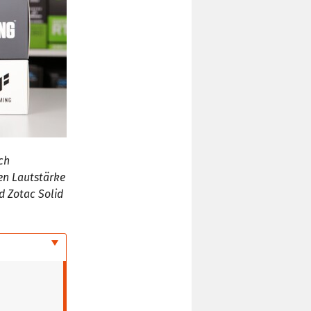
ch
en Lautstärke
d Zotac Solid