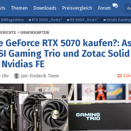
sts
Themen
Downloads
Preisvergleich
Forum
A
RAMageddon
RTX 5000 „Deals“
RX 9000 „Deals“
Ideale Gamin
BERICHTE
GRAFIKKARTEN
 GeForce RTX 5070 kaufen?: A
SI Gaming Trio und Zotac Solid
Nvidias FE
126
0
Uhr
Jan-Frederik Timm