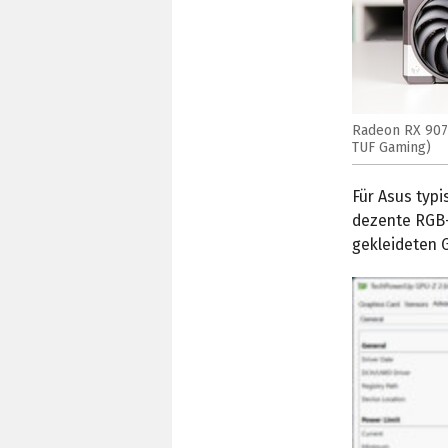
Radeon RX 9070
TUF Gaming)
Für Asus typ
dezente RGB-
gekleideten G