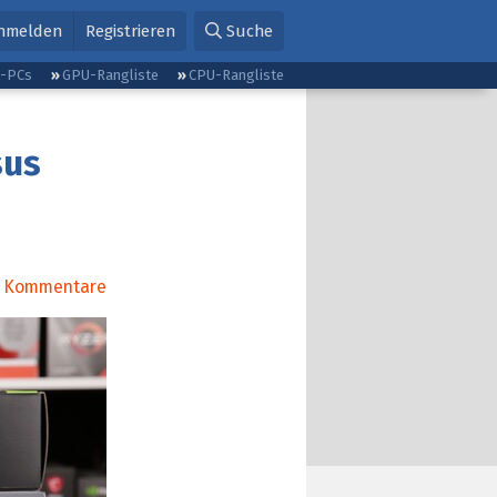
nmelden
Registrieren
Suche
g-PCs
GPU-Rangliste
CPU-Rangliste
sus
Kommentare