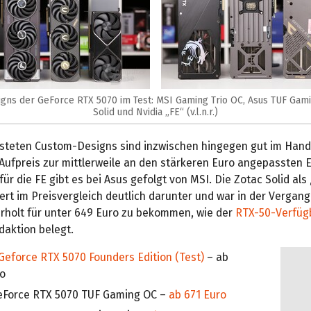
gns der GeForce RTX 5070 im Test: MSI Gaming Trio OC, Asus TUF Gami
Solid und Nvidia „FE“ (v.l.n.r.)
esteten Custom-Designs sind inzwischen hingegen gut im Hande
Aufpreis zur mittlerweile an den stärkeren Euro angepassten 
für die FE gibt es bei Asus gefolgt von MSI. Die Zotac Solid al
ert im Preisvergleich deutlich darunter und war in der Vergan
erholt für unter 649 Euro zu bekommen, wie der
RTX-50-Verfüg
aktion belegt.
Geforce RTX 5070 Founders Edition (Test)
– ab
ro
eForce RTX 5070 TUF Gaming OC –
ab 671 Euro