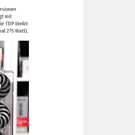
ersionen
gt mit
ie TDP bleibt
mal 275 Watt).