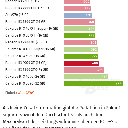
Radeon RX 7700 XT (12 GB)
305
Radeon RX 7900 GRE (16 GB)
315
Arc A770 (16 GB)
328
Radeon RX 7800 XT (16 GB)
360
GeForce RTX 4070 Ti Super (16 GB)
362
GeForce RTX 5070 Ti (16 GB)
367
Radeon RX 7900 XT (20 GB)
391
GeForce RTX 4080 Super (16 GB)
392
GeForce RTX 5080 (16 GB)
399
Radeon RX 9070 XT (16 GB)
408
Radeon RX 7900 XTX (24 GB)
469
GeForce RTX 4090 (24 GB)
516
GeForce RTX 5090 (32 GB)
683
Einheit:
Watt (W)
Als kleine Zusatzinformation gibt die Redaktion in Zukunft
separat sowohl den Durchschnitts- als auch den
Maximalwert der Leistungsaufnahme über den PCIe-Slot