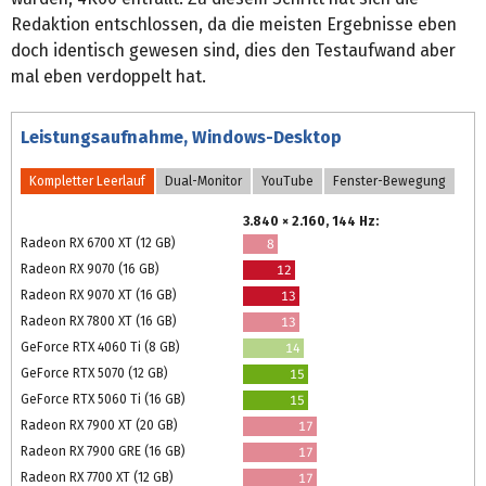
Redaktion entschlossen, da die meisten Ergebnisse eben
doch identisch gewesen sind, dies den Testaufwand aber
mal eben verdoppelt hat.
Leistungsaufnahme, Windows-Desktop
Kompletter Leerlauf
Dual-Monitor
YouTube
Fenster-Bewegung
3.840 × 2.160, 144 Hz:
Radeon RX 6700 XT (12 GB)
8
Radeon RX 9070 (16 GB)
12
Radeon RX 9070 XT (16 GB)
13
Radeon RX 7800 XT (16 GB)
13
GeForce RTX 4060 Ti (8 GB)
14
GeForce RTX 5070 (12 GB)
15
GeForce RTX 5060 Ti (16 GB)
15
Radeon RX 7900 XT (20 GB)
17
Radeon RX 7900 GRE (16 GB)
17
Radeon RX 7700 XT (12 GB)
17