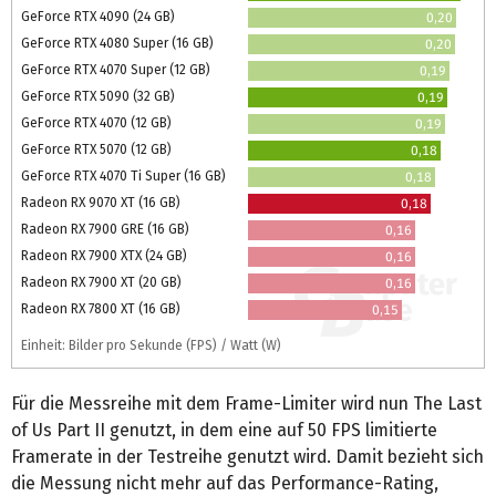
GeForce RTX 4090 (24 GB)
0,20
GeForce RTX 4080 Super (16 GB)
0,20
GeForce RTX 4070 Super (12 GB)
0,19
GeForce RTX 5090 (32 GB)
0,19
GeForce RTX 4070 (12 GB)
0,19
GeForce RTX 5070 (12 GB)
0,18
GeForce RTX 4070 Ti Super (16 GB)
0,18
Radeon RX 9070 XT (16 GB)
0,18
Radeon RX 7900 GRE (16 GB)
0,16
Radeon RX 7900 XTX (24 GB)
0,16
Radeon RX 7900 XT (20 GB)
0,16
Radeon RX 7800 XT (16 GB)
0,15
Einheit: Bilder pro Sekunde (FPS) / Watt (W)
Für die Messreihe mit dem Frame-Limiter wird nun The Last
of Us Part II genutzt, in dem eine auf 50 FPS limitierte
Framerate in der Testreihe genutzt wird. Damit bezieht sich
die Messung nicht mehr auf das Performance-Rating,