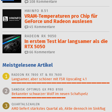
108
Kommentare
HWINFO 8.51
VRAM-Temperaturen pro Chip für
GeForce und Radeon auslesen
45
Kommentare
RADEON RX 9050
In erstem Test klar langsamer als die
RTX 5050
66
Kommentare
Meistgelesene Artikel
RADEON RX 7800 XT & RX 7600
1
Langsamer, aber schöner mit FSR Upscaling 4.1
100%
SANDISK OPTIMUS GX PRO 8100
2
Bekannter schwarzer Wolf im neuen Schafspelz
55%
QUARTALSZAHLEN
3
AMD liefert stärkstes Quartal ab, Aktie dennoch im Sinkflug