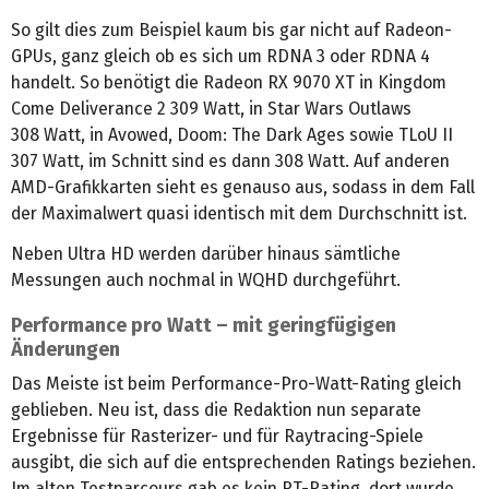
So gilt dies zum Beispiel kaum bis gar nicht auf Radeon-
GPUs, ganz gleich ob es sich um RDNA 3 oder RDNA 4
handelt. So benötigt die Radeon RX 9070 XT in Kingdom
Come Deliverance 2 309 Watt, in Star Wars Outlaws
308 Watt, in Avowed, Doom: The Dark Ages sowie TLoU II
307 Watt, im Schnitt sind es dann 308 Watt. Auf anderen
AMD-Grafikkarten sieht es genauso aus, sodass in dem Fall
der Maximalwert quasi identisch mit dem Durchschnitt ist.
Neben Ultra HD werden darüber hinaus sämtliche
Messungen auch nochmal in WQHD durchgeführt.
Performance pro Watt – mit geringfügigen
Änderungen
Das Meiste ist beim Performance-Pro-Watt-Rating gleich
geblieben. Neu ist, dass die Redaktion nun separate
Ergebnisse für Rasterizer- und für Raytracing-Spiele
ausgibt, die sich auf die entsprechenden Ratings beziehen.
Im alten Testparcours gab es kein RT-Rating, dort wurde