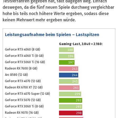
Testverfahren gegeben hat, fällt dagegen weg. Einfach
deswegen, da die fünf neuen Spiele durchweg vergleichbar
hohe bis teils noch höhere Werte ergeben, sodass diese
keinen Mehrwert mehr ergeben würde.
Leistungsaufnahme beim Spielen – Lastspitzen
Gaming-Last, 3.840 × 2.160:
GeForce RTX 4060 (8 GB)
188
GeForce RTX 4060 Ti (8 GB)
194
GeForce RTX 5060 Ti (16 GB)
197
Radeon RX 7600 (8 GB)
243
Arc B580 (12 GB)
244
GeForce RTX 4070 (12 GB)
245
Radeon RX 6700 XT (12 GB)
261
GeForce RTX 4070 Super (12 GB)
279
GeForce RTX 5070 (12 GB)
292
GeForce RTX 3060 Ti (8 GB)
293
Radeon RX 9070 (16 GB)
298