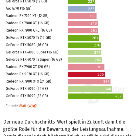
GeForce RTX 5070 (12 GB)
227
Arc A770 (16 GB)
227
Radeon RX 7700 XT (12 GB)
238
Radeon RX 7800 XT (16 GB)
248
Radeon RX 7900 GRE (16 GB)
251
GeForce RTX 5070 Ti (16 GB)
261
GeForce RTX 5080 (16 GB)
276
GeForce RTX 4080 Super (16 GB)
279
GeForce RTX 4070 Ti Super (16 GB)
283
Radeon RX 7900 XT (20 GB)
305
Radeon RX 9070 XT (16 GB)
306
Radeon RX 7900 XTX (24 GB)
356
GeForce RTX 4090 (24 GB)
368
GeForce RTX 5090 (32 GB)
457
Einheit:
Watt (W)
Der neue Durchschnitts-Wert spielt in Zukunft damit die
größte Rolle für die Bewertung der Leistungsaufnahme.