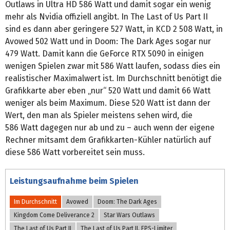
Outlaws in Ultra HD 586 Watt und damit sogar ein wenig
mehr als Nvidia offiziell angibt. In The Last of Us Part II
sind es dann aber geringere 527 Watt, in KCD 2 508 Watt, in
Avowed 502 Watt und in Doom: The Dark Ages sogar nur
479 Watt. Damit kann die GeForce RTX 5090 in einigen
wenigen Spielen zwar mit 586 Watt laufen, sodass dies ein
realistischer Maximalwert ist. Im Durchschnitt benötigt die
Grafikkarte aber eben „nur“ 520 Watt und damit 66 Watt
weniger als beim Maximum. Diese 520 Watt ist dann der
Wert, den man als Spieler meistens sehen wird, die
586 Watt dagegen nur ab und zu – auch wenn der eigene
Rechner mitsamt dem Grafikkarten-Kühler natürlich auf
diese 586 Watt vorbereitet sein muss.
Leistungsaufnahme beim Spielen
Im Durchschnitt
Avowed
Doom: The Dark Ages
Kingdom Come Deliverance 2
Star Wars Outlaws
The Last of Us Part II
The Last of Us Part II, FPS-Limiter