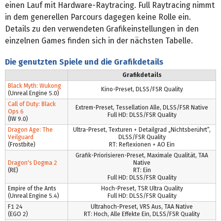
einen Lauf mit Hardware-Raytracing. Full Raytracing nimmt
in dem generellen Parcours dagegen keine Rolle ein.
Details zu den verwendeten Grafikeinstellungen in den
einzelnen Games finden sich in der nächsten Tabelle.
Die genutzten Spiele und die Grafikdetails
Grafikdetails
Black Myth: Wukong
Kino-Preset, DLSS/FSR Quality
(Unreal Engine 5.0)
Call of Duty: Black
Extrem-Preset, Tessellation Alle, DLSS/FSR Native
Ops 6
Full HD: DLSS/FSR Quality
(IW 9.0)
Dragon Age: The
Ultra-Preset, Texturen + Detailgrad „Nichtsberührt“,
Veilguard
DLSS/FSR Quality
(Frostbite)
RT: Reflexionen + AO Ein
Grafik-Priorisieren-Preset, Maximale Qualität, TAA
Dragon's Dogma 2
Native
(RE)
RT: Ein
Full HD: DLSS/FSR Quality
Empire of the Ants
Hoch-Preset, TSR Ultra Quality
(Unreal Engine 5.4)
Full HD: DLSS/FSR Quality
F1 24
Ultrahoch-Preset, VRS Aus, TAA Native
(EGO 2)
RT: Hoch, Alle Effekte Ein, DLSS/FSR Quality