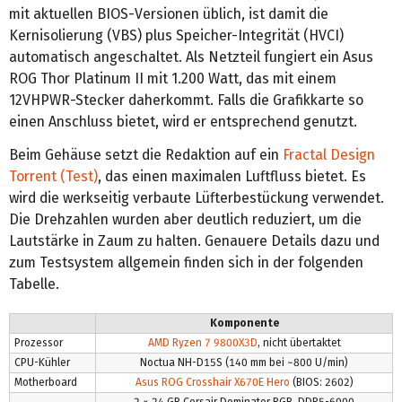
mit aktuellen BIOS-Versionen üblich, ist damit die
Kernisolierung (VBS) plus Speicher-Integrität (HVCI)
automatisch angeschaltet. Als Netzteil fungiert ein Asus
ROG Thor Platinum II mit 1.200 Watt, das mit einem
12VHPWR-Stecker daherkommt. Falls die Grafikkarte so
einen Anschluss bietet, wird er entsprechend genutzt.
Beim Gehäuse setzt die Redaktion auf ein
Fractal Design
Torrent (Test)
, das einen maximalen Luftfluss bietet. Es
wird die werkseitig verbaute Lüfterbestückung verwendet.
Die Drehzahlen wurden aber deutlich reduziert, um die
Lautstärke in Zaum zu halten. Genauere Details dazu und
zum Testsystem allgemein finden sich in der folgenden
Tabelle.
Komponente
Prozessor
AMD Ryzen 7 9800X3D
, nicht übertaktet
CPU-Kühler
Noctua NH-D15S (140 mm bei ~800 U/min)
Motherboard
Asus ROG Crosshair X670E Hero
(BIOS: 2602)
2 × 24 GB Corsair Dominator RGB, DDR5-6000