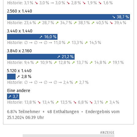
Historie: 3,1 %
➘
3,0 % ➙ 3,0 %
➘
2,8 %
➘
1,9 %
➘
1,6 %
2.560 x 1.440
➘ 38,7 %
Historie: 23,4 %
➚
28,7 %
➚
34,7 %
➚
38,1 %
➚
40,5 %
➘
39,4 %
3.440 x 1.440
➚ 16,0 %
Historie: ∅ ➙ ∅ ➙ ∅ ➙ 11,0 %
➚
13,3 %
➚
14,5 %
3.840 x 2.160
➚ 21,2 %
Historie: 9,4 %
➚
10,9 %
➚
12,8 %
➚
13,7 %
➚
14,8 %
➚
19,1 %
5.120 x 1.440
➚ 2,8 %
Historie: ∅ ➙ ∅ ➙ ∅ ➙ ∅ ➙ 2,4 %
➚
2,7 %
Eine andere
➚ 3,7 %
Historie: 13,8 %
➘
13,4 %
➚
13,5 %
➘
6,8 %
➘
3,1 %
➚
3,4 %
6.874 Teilnehmer + 48 Enthaltungen • Endergebnis vom
25.1.2024 06:39 Uhr