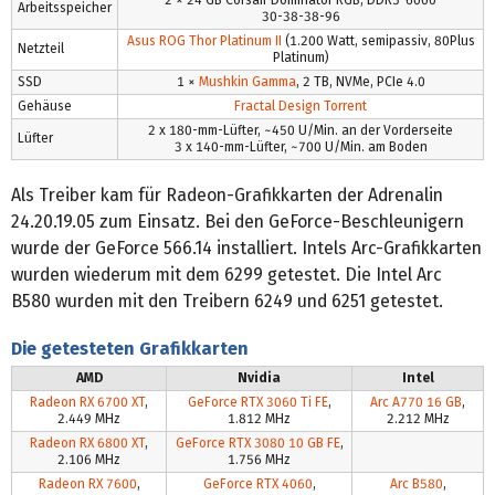
Arbeitsspeicher
30-38-38-96
Asus ROG Thor Platinum II
(1.200 Watt, semipassiv, 80Plus
Netzteil
Platinum)
SSD
1 ×
Mushkin Gamma
, 2 TB, NVMe, PCIe 4.0
Gehäuse
Fractal Design Torrent
2 x 180-mm-Lüfter, ~450 U/Min. an der Vorderseite
Lüfter
3 x 140-mm-Lüfter, ~700 U/Min. am Boden
Als Treiber kam für Radeon-Grafikkarten der Adrenalin
24.20.19.05 zum Einsatz. Bei den GeForce-Beschleunigern
wurde der GeForce 566.14 installiert. Intels Arc-Grafikkarten
wurden wiederum mit dem 6299 getestet. Die Intel Arc
B580 wurden mit den Treibern 6249 und 6251 getestet.
Die getesteten Grafikkarten
AMD
Nvidia
Intel
Radeon RX 6700 XT
,
GeForce RTX 3060 Ti FE
,
Arc A770 16 GB
,
2.449 MHz
1.812 MHz
2.212 MHz
Radeon RX 6800 XT
,
GeForce RTX 3080 10 GB FE
,
2.106 MHz
1.756 MHz
Radeon RX 7600
,
GeForce RTX 4060
,
Arc B580
,