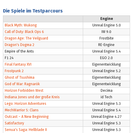
Die Spiele im Testparcours
Engine
Black Myth: Wukong
Unreal Engine 5.0
Call of Duty: Black Ops 6
IW 9.0
Dragon Age: The Veilguard
Frostbite
Dragon's Dogma 2
RE-Engine
Empire of the Ants
Unreal Engine 5.4
F1 24
EGO 2.0
Final Fantasy XVI
Eigenentwicklung
Frostpunk 2
Unreal Engine 5.2
Ghost of Tsushima
Eigenentwicklung
God of War: Ragnarök
Eigenentwicklung
Horizon Forbidden West
Decima
Indiana Jones und der große Kreis
id Tech
Lego: Horizon Adventures
Unreal Engine 5.3
MechWarrior 5: Clans
Unreal Engine 5.4
Outcast – A New Beginning
Unreal Engine 4.27
Satisfactory
Unreal Engine 5.3
Senua's Saga: Hellblade II
Unreal Engine 5.3