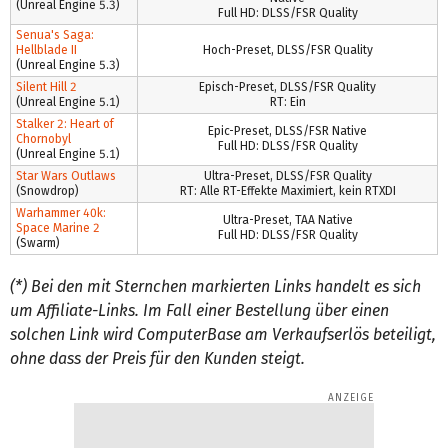
(Unreal Engine 5.3)
Full HD: DLSS/FSR Quality
Senua's Saga:
Hellblade II
Hoch-Preset, DLSS/FSR Quality
(Unreal Engine 5.3)
Silent Hill 2
Episch-Preset, DLSS/FSR Quality
(Unreal Engine 5.1)
RT: Ein
Stalker 2: Heart of
Epic-Preset, DLSS/FSR Native
Chornobyl
Full HD: DLSS/FSR Quality
(Unreal Engine 5.1)
Star Wars Outlaws
Ultra-Preset, DLSS/FSR Quality
(Snowdrop)
RT: Alle RT-Effekte Maximiert, kein RTXDI
Warhammer 40k:
Ultra-Preset, TAA Native
Space Marine 2
Full HD: DLSS/FSR Quality
(Swarm)
(*) Bei den mit Sternchen markierten Links handelt es sich
um Affiliate-Links. Im Fall einer Bestellung über einen
solchen Link wird ComputerBase am Verkaufserlös beteiligt,
ohne dass der Preis für den Kunden steigt.