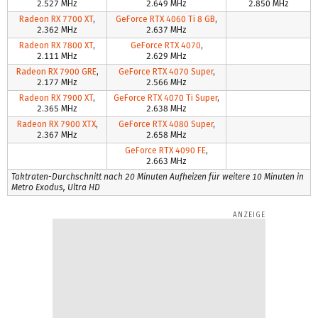
2.527 MHz
2.649 MHz
2.850 MHz
Radeon RX 7700 XT
,
GeForce RTX 4060 Ti 8 GB
,
2.362 MHz
2.637 MHz
Radeon RX 7800 XT
,
GeForce RTX 4070
,
2.111 MHz
2.629 MHz
Radeon RX 7900 GRE
,
GeForce RTX 4070 Super
,
2.177 MHz
2.566 MHz
Radeon RX 7900 XT
,
GeForce RTX 4070 Ti Super
,
2.365 MHz
2.638 MHz
Radeon RX 7900 XTX
,
GeForce RTX 4080 Super
,
2.367 MHz
2.658 MHz
GeForce RTX 4090 FE
,
2.663 MHz
Taktraten-Durchschnitt nach 20 Minuten Aufheizen für weitere 10 Minuten in
Metro Exodus, Ultra HD