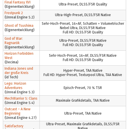
Final Fantasy XVI
Ultra-Preset, DLSS/FSR Quality
(Eigenentwicklung)
Frostpunk 2
Ultra-High-Preset, DLSS/FSR Native
(Unreal Engine 5.2)
Sehr-Hoch-Preset, 16×AF, Schatten + Volumetrischer
Ghost of Tsushima
Nebel Ultra, DLSS/FSR Native
(Eigenentwicklung)
Full HD: DLSS/FSR Quality
God of War:
Ultra-Preset, DLSS/FSR Native
Ragnarök
Full HD: DLSS/FSR Quality
(Eigenentwicklung)
Horizon Forbidden
Sehr-Hoch-Preset, 16×AF, DLSS/FSR Native
West
Full HD: DLSS/FSR Quality
(Decima)
Indiana Jones und
Hyper-Preset, TAA Native
der große Kreis
Full HD: Hyper-Preset, Texturpool Ultra, TAA Native
(id Tech)
Lego: Horizon
Adventures
Episch-Preset, 70 % TSR
(Unreal Engine 5.3)
MechWarrior 5: Clans
Maximale Grafikdetails, TAA Native
(Unreal Engine 5.4)
Outcast – A New
Beginning
Ultra-Preset, TAA Native
(Unreal Engine 4.27)
Ultra-Preset, Maximale Grafikdetails, DLSS/FSR
Satisfactory
Native