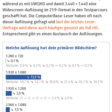
während es mit UWQHD und damit 3.440 × 1.440 eine
Widescreen-Auflösung im 21:9-Format in den Testparcours
geschafft hat. Die ComputerBase-Leser haben oft nach
dieser Auflösung gefragt und
laut der letzten Leser-
Umfrage wird diese auch häufiger genutzt als Full HD
.
Entsprechend gibt es einen Austausch der Auflösungen.
Welche Auflösung hat dein primärer Bildschirm?
1.280 x 720
➘ 0,1 %
Historie: 0,6 %
➘
0,3 %
➘
0,2 % ➙ 0,2 %
➘
0,1 % ➙ 0,1 %
1.920 x 1.080
➘ 13,5 %
Historie: 49,7 %
➘
42,7 %
➘
35,8 %
➘
27,4 %
➘
20,7 %
➘
16,2 %
1.920 x 1.200
➘ 2,5 %
Historie: ∅ ➙ ∅ ➙ ∅ ➙ ∅ ➙ 3,3 %
➘
2,9 %
2.560 x 1.080
➘ 1,5 %