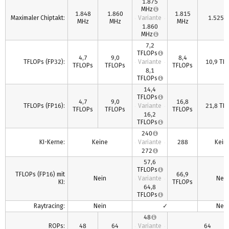
1.875
MHz
1.848
1.860
1.815
Maximaler Chiptakt:
Variante
1.525 
MHz
MHz
MHz
1.860
MHz
7,2
TFLOPs
4,7
9,0
8,4
TFLOPs (FP32):
Variante
10,9 TF
TFLOPs
TFLOPs
TFLOPs
8,1
TFLOPs
14,4
TFLOPs
4,7
9,0
16,8
TFLOPs (FP16):
Variante
21,8 TF
TFLOPs
TFLOPs
TFLOPs
16,2
TFLOPs
240
KI-Kerne:
Keine
Variante
288
Kein
272
57,6
TFLOPs
TFLOPs (FP16) mit
66,9
Nein
Variante
Nein
KI:
TFLOPs
64,8
TFLOPs
Raytracing:
Nein
✓
Nein
48
ROPs:
48
64
Variante
64