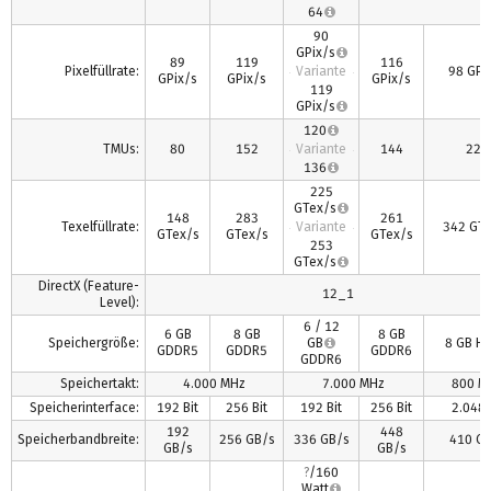
64
90
GPix/s
89
119
116
Pixelfüllrate:
Variante
98 GPi
GPix/s
GPix/s
GPix/s
119
GPix/s
120
TMUs:
80
152
Variante
144
224
136
225
GTex/s
148
283
261
Texelfüllrate:
Variante
342 GT
GTex/s
GTex/s
GTex/s
253
GTex/s
DirectX (Feature-
12_1
Level):
6 / 12
6 GB
8 GB
8 GB
Speichergröße:
GB
8 GB H
GDDR5
GDDR5
GDDR6
GDDR6
Speichertakt:
4.000 MHz
7.000 MHz
800 M
Speicherinterface:
192 Bit
256 Bit
192 Bit
256 Bit
2.048 
192
448
Speicherbandbreite:
256 GB/s
336 GB/s
410 G
GB/s
GB/s
?
/160
Watt