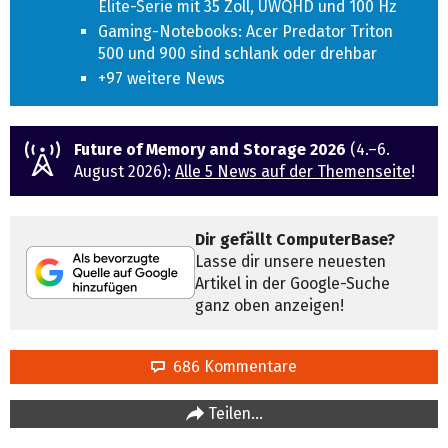
Elite-Serie mit 35 Zoll, UWQHD und 100 Hz
Gaming-Notebooks: Acer Predator Triton
500 und 900 sind schlank oder drehbar
+97 weitere News
Future of Memory and Storage 2026
(4.–6.
August 2026):
Alle 5 News auf der Themenseite
!
Dir gefällt ComputerBase?
Lasse dir unsere neuesten
Artikel in der Google-Suche
ganz oben anzeigen!
686 Kommentare
Teilen…