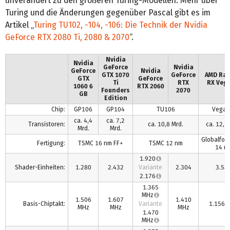
unverändert zu den größeren Turing-Modellen. Mehr über
Turing und die Änderungen gegenüber Pascal gibt es im
Artikel „
Turing TU102, -104, -106: Die Technik der Nvidia
GeForce RTX 2080 Ti, 2080 & 2070
“.
Nvidia
Nvidia
GeForce
Nvidia
GeForce
Nvidia
GTX 1070
GeForce
AMD Ra
GTX
GeForce
Ti
RTX
RX Veg
1060 6
RTX 2060
Founders
2070
GB
Edition
Chip:
GP106
GP104
TU106
Vega 
ca. 4,4
ca. 7,2
Transistoren:
ca. 10,8 Mrd.
ca. 12,5
Mrd.
Mrd.
Globalfou
Fertigung:
TSMC 16 nm FF+
TSMC 12 nm
14 n
1.920
Shader-Einheiten:
1.280
2.432
Variante
2.304
3.58
2.176
1.365
MHz
1.506
1.607
1.410
Basis-Chiptakt:
Variante
1.156 
MHz
MHz
MHz
1.470
MHz