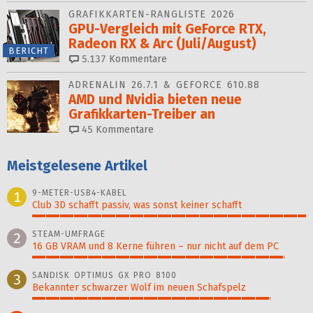
GRAFIKKARTEN-RANGLISTE 2026
GPU-Vergleich mit GeForce RTX,
Radeon RX & Arc (Juli/August)
BERICHT
5.137
Kommentare
ADRENALIN 26.7.1 & GEFORCE 610.88
AMD und Nvidia bieten neue
Grafikkarten-Treiber an
45
Kommentare
Meistgelesene Artikel
9-METER-USB4-KABEL
1
Club 3D schafft passiv, was sonst keiner schafft
100%
STEAM-UMFRAGE
2
16 GB VRAM und 8 Kerne führen – nur nicht auf dem PC
92%
SANDISK OPTIMUS GX PRO 8100
3
Bekannter schwarzer Wolf im neuen Schafspelz
87%