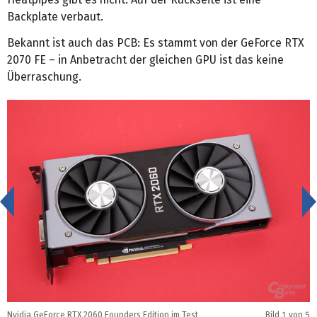
Backplate verbaut.
Bekannt ist auch das PCB: Es stammt von der GeForce RTX
2070 FE – in Anbetracht der gleichen GPU ist das keine
Überraschung.
<
Nvidia GeForce RTX 2060 Founders Edition im Test
Bild
1
von 5
N