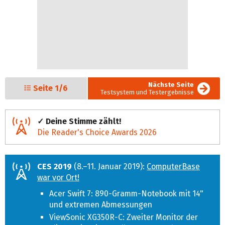
Nächste Seite
Seite
1/6
Testsystem und Testergebnisse
✓ Deine Stimme zählt!
Die Reader's Choice Awards 2026
CES 2019
(8.–11. Januar 2019):
ComputerBase
war vor Ort!
Acer Swift 7: 890-Gramm-Notebook mit 14"
und extremen Abmessungen
ViewSonic XG350R-C: Zweiter Monitor der