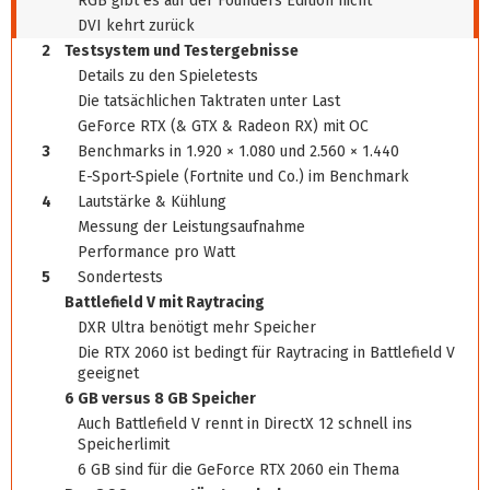
RGB gibt es auf der Founders Edition nicht
DVI kehrt zurück
2
Testsystem und Testergebnisse
Details zu den Spieletests
Die tatsächlichen Taktraten unter Last
GeForce RTX (& GTX & Radeon RX) mit OC
3
Benchmarks in 1.920 × 1.080 und 2.560 × 1.440
E-Sport-Spiele (Fortnite und Co.) im Benchmark
4
Lautstärke & Kühlung
Messung der Leistungsaufnahme
Performance pro Watt
5
Sondertests
Battlefield V mit Raytracing
DXR Ultra benötigt mehr Speicher
Die RTX 2060 ist bedingt für Raytracing in Battlefield V
geeignet
6 GB versus 8 GB Speicher
Auch Battlefield V rennt in DirectX 12 schnell ins
Speicherlimit
6 GB sind für die GeForce RTX 2060 ein Thema