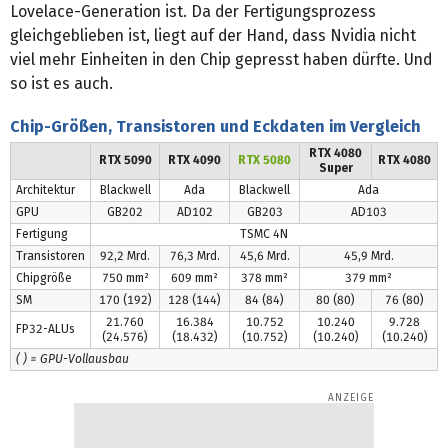
Lovelace-Generation ist. Da der Fertigungsprozess
gleichgeblieben ist, liegt auf der Hand, dass Nvidia nicht
viel mehr Einheiten in den Chip gepresst haben dürfte. Und
so ist es auch.
Chip-Größen, Transistoren und Eckdaten im Vergleich
RTX 4080
RTX 5090
RTX 4090
RTX 5080
RTX 4080
Super
Architektur
Blackwell
Ada
Blackwell
Ada
GPU
GB202
AD102
GB203
AD103
Fertigung
TSMC 4N
Transistoren
92,2 Mrd.
76,3 Mrd.
45,6 Mrd.
45,9 Mrd.
Chipgröße
750 mm²
609 mm²
378 mm²
379 mm²
SM
170 (192)
128 (144)
84 (84)
80 (80)
76 (80)
21.760
16.384
10.752
10.240
9.728
FP32-ALUs
(24.576)
(18.432)
(10.752)
(10.240)
(10.240)
( ) = GPU-Vollausbau