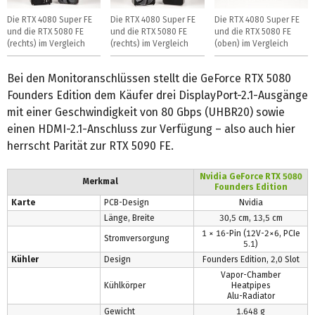
Die RTX 4080 Super FE
Die RTX 4080 Super FE
Die RTX 4080 Super FE
und die RTX 5080 FE
und die RTX 5080 FE
und die RTX 5080 FE
(rechts) im Vergleich
(rechts) im Vergleich
(oben) im Vergleich
Bei den Monitoranschlüssen stellt die GeForce RTX 5080
Founders Edition dem Käufer drei DisplayPort-2.1-Ausgänge
mit einer Geschwindigkeit von 80 Gbps (UHBR20) sowie
einen HDMI-2.1-Anschluss zur Verfügung – also auch hier
herrscht Parität zur RTX 5090 FE.
Nvidia GeForce RTX 5080
Merkmal
Founders Edition
Karte
PCB-Design
Nvidia
Länge, Breite
30,5 cm, 13,5 cm
1 × 16-Pin (12V-2×6, PCIe
Stromversorgung
5.1)
Kühler
Design
Founders Edition, 2,0 Slot
Vapor-Chamber
Kühlkörper
Heatpipes
Alu-Radiator
Gewicht
1.648 g