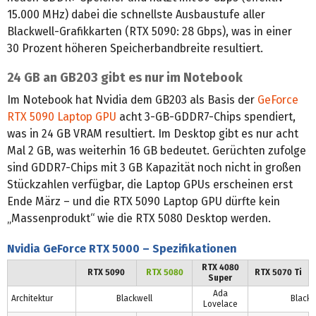
15.000 MHz) dabei die schnellste Ausbaustufe aller
Blackwell-Grafikkarten (RTX 5090: 28 Gbps), was in einer
30 Prozent höheren Speicherbandbreite resultiert.
24 GB an GB203 gibt es nur im Notebook
Im Notebook hat Nvidia dem GB203 als Basis der
GeForce
RTX 5090 Laptop GPU
acht 3-GB-GDDR7-Chips spendiert,
was in 24 GB VRAM resultiert. Im Desktop gibt es nur acht
Mal 2 GB, was weiterhin 16 GB bedeutet. Gerüchten zufolge
sind GDDR7-Chips mit 3 GB Kapazität noch nicht in großen
Stückzahlen verfügbar, die Laptop GPUs erscheinen erst
Ende März – und die RTX 5090 Laptop GPU dürfte kein
„Massenprodukt“ wie die RTX 5080 Desktop werden.
Nvidia GeForce RTX 5000 – Spezifikationen
RTX 4080
RTX 5090
RTX 5080
RTX 5070 Ti
Super
Ada
Architektur
Blackwell
Blackw
Lovelace