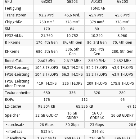
GPU
GB202
GB203
AD103
GB203
Fertigung
TSMC 4N
Transistoren
92,2 Mrd.
45,6 Mrd.
45,9 Mrd.
45,6 Mrd
Chipgröße
750 mm²
378 mm²
379 mm²
378 mm²
SM
170
84
80
70
FP32-ALUs
21.760
10.752
10.240
8.960
RT-Kerne
170, 4th Gen
84, 4th Gen
80. 3rd Gen
70, 4th Gen
336, 5th
320, 4th
KI-Kerne
680, 5th Gen
280, 5th Gen
Gen
Gen
Boost-Takt
2.407 MHz
2.617 MHz
2.550 MHz
2.452 MHz
FP32-Leistung
104,8 TFLOPS
56,3 TFLOPS
52,2 TFLOPS
43,9 TFLOPS
FP16-Leistung
104,8 TFLOPS
56,3 TFLOPS
52,2 TFLOPS
43,9 TFLOPS
FP16-Leistung
419 TFLOPS
225 TFLOPS
209 TFLOPS
175,8 TFLOPS
über Tensor
Textureinheiten
680
336
320
280
ROPs
176
112
96
L2-Cache
98.304 KB
65.536 KB
49.152
16 GB
16 GB
Speicher
32 GB GDDR7
16 GB GDDR7
GDDR7
GDDR6X
-durchsatz
28 Gbps
30 Gbps
23 Gbps
28 Gb
-interface
512 Bit
256 Bit
-bandbreite
1.792 GB/s
960 GB/s
736 GB/s
896 GB/s