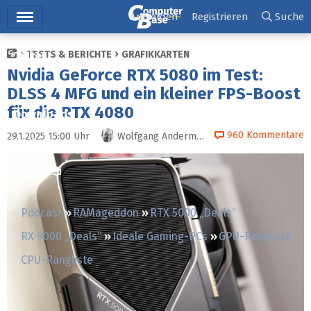
Hauptmenü
Anmelden
Registrieren
Suche
TESTS & BERICHTE
GRAFIKKARTEN
Ticker
Nvidia GeForce RTX 5080 im Test:
Tests
DLSS 4 MFG und ein kleiner FPS-Boost
für die RTX 4080
Downloads
960
Kommentare
29.1.2025 15:00
Uhr
Wolfgang Andermahr
Preisvergleich
Forum
Podcast
RAMageddon
RTX 5000 „Deals“
RX 9000 „Deals“
Ideale Gaming-PCs
GPU-Rangliste
CPU-Rangliste