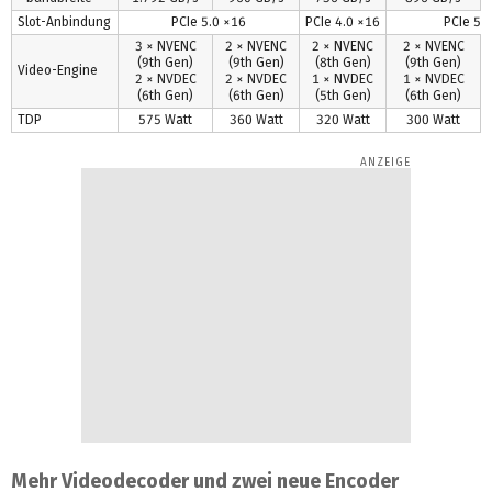
Slot-Anbindung
PCIe 5.0 ×16
PCIe 4.0 ×16
PCIe 5.
3 × NVENC
2 × NVENC
2 × NVENC
2 × NVENC
(9th Gen)
(9th Gen)
(8th Gen)
(9th Gen)
Video-Engine
2 × NVDEC
2 × NVDEC
1 × NVDEC
1 × NVDEC
(6th Gen)
(6th Gen)
(5th Gen)
(6th Gen)
TDP
575 Watt
360 Watt
320 Watt
300 Watt
Mehr Videodecoder und zwei neue Encoder