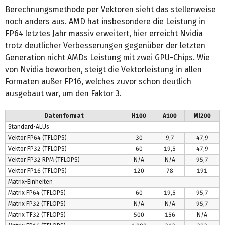
Berechnungsmethode per Vektoren sieht das stellenweise
noch anders aus. AMD hat insbesondere die Leistung in
FP64 letztes Jahr massiv erweitert, hier erreicht Nvidia
trotz deutlicher Verbesserungen gegenüber der letzten
Generation nicht AMDs Leistung mit zwei GPU-Chips. Wie
von Nvidia beworben, steigt die Vektorleistung in allen
Formaten außer FP16, welches zuvor schon deutlich
ausgebaut war, um den Faktor 3.
Datenformat
H100
A100
MI200
Standard-ALUs
Vektor FP64 (TFLOPS)
30
9,7
47,9
Vektor FP32 (TFLOPS)
60
19,5
47,9
Vektor FP32 RPM (TFLOPS)
N/A
N/A
95,7
Vektor FP16 (TFLOPS)
120
78
191
Matrix-Einheiten
Matrix FP64 (TFLOPS)
60
19,5
95,7
Matrix FP32 (TFLOPS)
N/A
N/A
95,7
Matrix TF32 (TFLOPS)
500
156
N/A