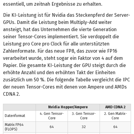
essentiell, um zeitnah Ergebnisse zu erhalten.
Die KI-Leistung ist für Nvidia das Steckenpferd der Server-
GPUs. Damit die Leistung beim Multiply-Add weiter
ansteigt, hat das Unternehmen die vierte Generation
seiner Tensor-Cores implementiert. Sie verdoppelt die
Leistung pro Core pro Clock für alle unterstützten
Zahlenformate. Für das neue FP8, das zuvor wie FP16
verarbeitet wurde, steht sogar ein Faktor von 4 auf dem
Papier. Die gesamte KI-Leistung der GPU steigt durch die
erhöhte Anzahl und den erhöhten Takt der Einheiten
zusätzlich um 50 %. Die folgende Tabelle vergleicht die IPC
der neuen Tensor-Cores mit denen von Ampere und AMDs
CDNA 2.
Nvidia Hopper/Ampere
AMD CDNA 2
4. Gen Tensor-
3. Gen Tensor-
2. Gen Matrix-
Datenformat
Core
Core
Core
Matrix FP64
64
32
64
(FLOPS)