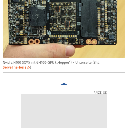
Nvidia H100 SXM5 mit GH100-GPU („Hopper“) – Unterseite (Bild:
ServeTheHome
)