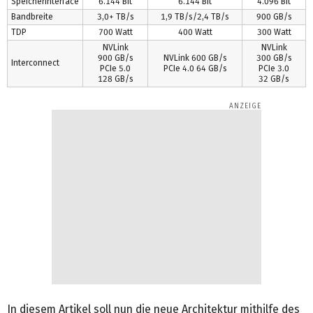
Speicherinterface
6.144 Bit
6.144 Bit
4.096 Bit
Bandbreite
3,0+ TB/s
1,9 TB/s/2,4 TB/s
900 GB/s
TDP
700 Watt
400 Watt
300 Watt
NVLink
NVLink
900 GB/s
NVLink 600 GB/s
300 GB/s
Interconnect
PCIe 5.0
PCIe 4.0 64 GB/s
PCIe 3.0
128 GB/s
32 GB/s
In diesem Artikel soll nun die neue Architektur mithilfe des