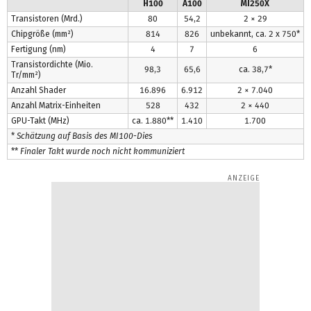
H100
A100
MI250X
Transistoren (Mrd.)
80
54,2
2 × 29
Chipgröße (mm²)
814
826
unbekannt, ca. 2 x 750*
Fertigung (nm)
4
7
6
Transistordichte (Mio.
98,3
65,6
ca. 38,7*
Tr/mm²)
Anzahl Shader
16.896
6.912
2 × 7.040
Anzahl Matrix-Einheiten
528
432
2 × 440
GPU-Takt (MHz)
ca. 1.880**
1.410
1.700
*
Schätzung auf Basis des MI100-Dies
**
Finaler Takt wurde noch nicht kommuniziert