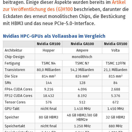
beitragen. Einige dieser Aspekte wurden bereits im
Artikel
zur Veröffentlichung des (G)H100
beschrieben, darunter die
Eckdaten des erneut monolitischen Chips, die Bestückung
mit HBM3 und das neue PCIe-5.0-Interface.
Nvidias HPC-GPUs als Vollausbau im Vergleich
Nvidia GH100
Nvidia GA100
Nvidia GV100
Architektur
Hopper
Ampere
Volta
Chip-Design
monolithisch
Fertigung
TSMC N4
TSMC N7
TSMC 12FFN
Transistoren
80,0 Milliarden
54,2 Milliarden
21,1 Milliarden
Die Size
814 mm²
826 mm²
815 mm²
SMs
144
128
84
FP64 CUDA Cores
9.216
4.096
2.688
FP32 CUDA Cores
18.432
8.192
5.376
Tensor Cores
576
512
672
GPU-Takt
nicht final
1.410 MHz
1.450 MHz
48 GB HBM2/80 GB
Speicher
80 GB HBM3
32 GB HBM2
HBM2e
Speichertakt
nicht final
1.250 MHz
880 MHz