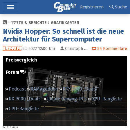
Hauptmenü
Anmelden
Registrieren
Suche
TESTS & BERICHTE
GRAFIKKARTEN
Ticker
Nvidia Hopper: So schnell ist die neue
Tests
Architektur für Supercomputer
Downloads
3.5.2022 12:00
Uhr
Christoph Riedel
55
Kommentare
UPDATE
Preisvergleich
Forum
Podcast
RAMageddon
RTX 5000 „Deals“
RX 9000 „Deals“
Ideale Gaming-PCs
GPU-Rangliste
CPU-Rangliste
Bild: Nvidia