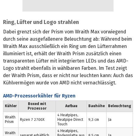
Ring, Lüfter und Logo strahlen
Dabei grenzt sich der Prism vom Wraith Max vorwiegend
durch seine ausgefallenere Beleuchtung ab: Während beim
Wraith Max ausschließlich ein Ring um den Lüfterrahmen
illuminiert ist, erhält der Wraith Prism zusätzlich einen
transparenten Lüfter mit integrierten LEDs und das AMD-
Logo strahlt ebenfalls in wählbaren Farben. Im Test zeigt
der Wraith Prism, dass er nicht nur leuchten kann: Auch das
Kühlvermögen wurde von AMD nicht vernachlässigt.
AMD-Prozessorkühler für Ryzen
Boxed mit
Kühler
Aufbau
Bauhöhe
Beleuchtung
Prozessor
4 Heatpipes,
Wraith
Ryzen 7 2700X
Heatpipe Direct
9,3 cm
Ja
Prism
Touch
4 Heatpipes,
Wraith
separat erhältlich
Bodenplatte aus
8,5 cm
Ja