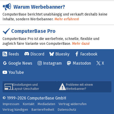
Warum Werbebanner?
ComputerBase berichtet unabhängig und verkauft deshalb keine
Inhalte, sondern Werbebanner.
Mehr erfahren!
ComputerBase Pro
ComputerBase Pro ist die werbefreie, schnelle, flexible und
zugleich faire Variante von ComputerBase.
Mehr dazu!
Feeds
Discord
Bluesky
Facebook
Google News
Instagram
Mastodon
X
YouTube
Einstellungen und
Probleme mit einem
Layout-Umschalter
Werbebanner?
© 1999–2026 ComputerBase GmbH
Impressum
Kontakt
Mediadaten
Vertrag widerrufen
Vertrag kündigen
Barrierefreiheit
Datenschutz