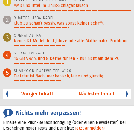
TUXEDO INFINITYBOOK MAX 15 GEN10
1
AMD und Intel im Linux-Schlagabtausch
100%
9-METER-USB4-KABEL
2
Club 3D schafft passiv, was sonst keiner schafft
47%
OPENAI ASTRA
3
Neues KI-Modell löst Jahr­zehn­te alte Ma­thematik-Pro­ble­me
44%
STEAM-UMFRAGE
4
16 GB VRAM und 8 Kerne führen – nur nicht auf dem PC
43%
SHARKOON PUREWRITER W100
5
Tastatur ist flach, mechanisch, leise und günstig
41%
Voriger Inhalt
Nächster Inhalt
Nichts mehr verpassen!
Erhalte eine Push-Benachrichtigung (oder einen Newsletter) bei
Erscheinen neuer Tests und Berichte:
Jetzt anmelden!