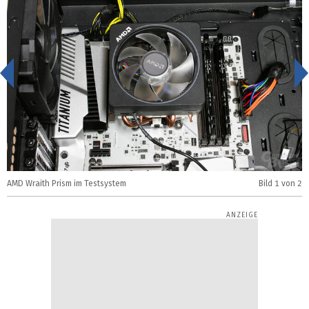
<
A
AMD Wraith Prism im Testsystem
Bild
1
von 2
E