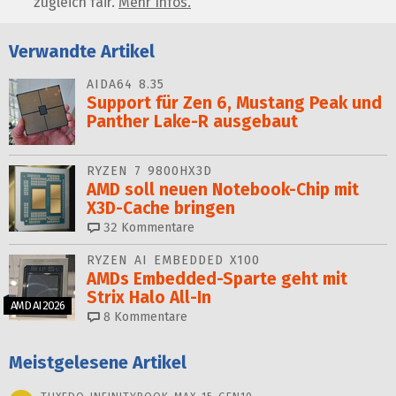
zugleich fair.
Mehr Infos.
Verwandte Artikel
AIDA64 8.35
Support für Zen 6, Mustang Peak und
Panther Lake-R ausgebaut
RYZEN 7 9800HX3D
AMD soll neuen Notebook-Chip mit
X3D-Cache bringen
32
Kommentare
RYZEN AI EMBEDDED X100
AMDs Embedded-Sparte geht mit
Strix Halo All‑In
AMD AI 2026
8
Kommentare
Meistgelesene Artikel