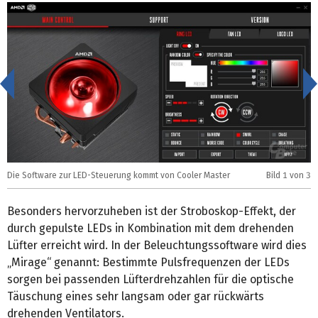
<
Die Software zur LED-Steuerung kommt von Cooler Master
Bild
1
von 3
D
Besonders hervorzuheben ist der Stroboskop-Effekt, der
durch gepulste LEDs in Kombination mit dem drehenden
Lüfter erreicht wird. In der Beleuchtungssoftware wird dies
„Mirage“ genannt: Bestimmte Pulsfrequenzen der LEDs
sorgen bei passenden Lüfterdrehzahlen für die optische
Täuschung eines sehr langsam oder gar rückwärts
drehenden Ventilators.