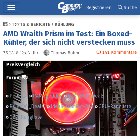
Hauptmenü
Anmelden
Registrieren
Suche
TESTS & BERICHTE
KÜHLUNG
Ticker
AMD Wraith Prism im Test: Ein Boxed-
Tests
Kühler, der sich nicht verstecken muss
Downloads
141
Kommentare
7.5.2018 12:00
Uhr
Thomas Böhm
Preisvergleich
Forum
Podcast
RAMageddon
RTX 5000 „Deals“
RX 9000 „Deals“
Ideale Gaming-PCs
GPU-Rangliste
CPU-Rangliste