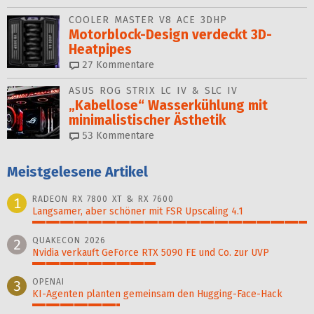
COOLER MASTER V8 ACE 3DHP
Motorblock-Design verdeckt 3D-
Heatpipes
27
Kommentare
ASUS ROG STRIX LC IV & SLC IV
„Kabellose“ Wasserkühlung mit
minimalistischer Ästhetik
53
Kommentare
Meistgelesene Artikel
RADEON RX 7800 XT & RX 7600
1
Langsamer, aber schöner mit FSR Upscaling 4.1
100%
QUAKECON 2026
2
Nvidia verkauft GeForce RTX 5090 FE und Co. zur UVP
45%
OPENAI
3
KI-Agenten planten gemein­sam den Hugging-Face-Hack
32%