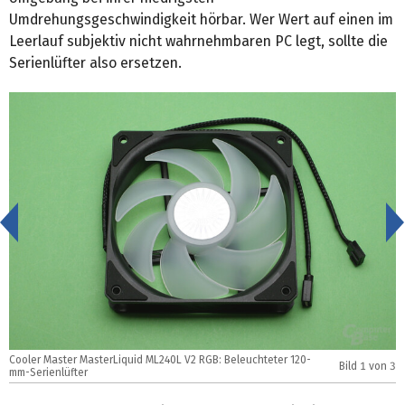
Umdrehungsgeschwindigkeit hörbar. Wer Wert auf einen im
Leerlauf subjektiv nicht wahrnehmbaren PC legt, sollte die
Serienlüfter also ersetzen.
<
Cooler Master MasterLiquid ML240L V2 RGB: Beleuchteter 120-
C
Bild
1
von 3
mm-Serienlüfter
m