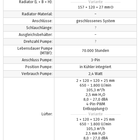
Radiator (L × B × H):
Variante
157 × 120 × 27 mm
Radiator-Material:
–
Anschlüsse:
geschlossenes System
Schlauchlänge:
?
Ausgleichsbehälter:
–
Drehzahl Pumpe:
?
Lebensdauer Pumpe
70.000 Stunden
(MTBF):
Anschluss Pumpe:
3-Pin
Position Pumpe:
in Kühler integriert
Verbrauch Pumpe:
2,4 Watt
2 × 120 × 120 × 25 mm
650 – 1.800 U/min
105,3 m³/h
2,5 mm H₂O
8,0 – 27,0 dBA
4-Pin-PWM
Entkopplung
Lüfter:
Variante
1 × 120 × 120 × 25 mm
650 – 1.800 U/min
105,3 m³/h
2,5 mm H₂O
8,0 – 27,0 dBA