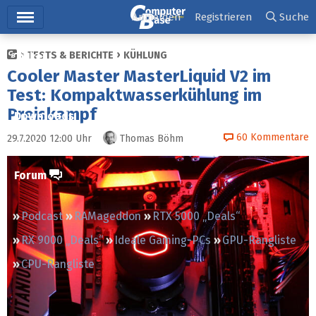
Hauptmenü
Anmelden
Registrieren
Suche
TESTS & BERICHTE
KÜHLUNG
Ticker
Cooler Master MasterLiquid V2 im
Tests
Test: Kompaktwasserkühlung im
Preiskampf
Downloads
60
Kommentare
29.7.2020 12:00
Uhr
Thomas Böhm
Preisvergleich
Forum
Podcast
RAMageddon
RTX 5000 „Deals“
RX 9000 „Deals“
Ideale Gaming-PCs
GPU-Rangliste
CPU-Rangliste