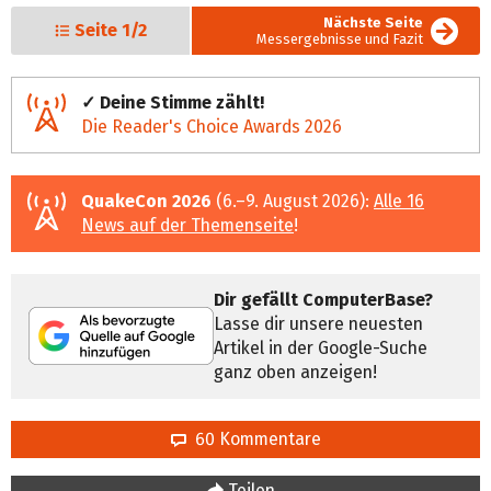
Nächste Seite
Seite
1/2
Messergebnisse und Fazit
✓ Deine Stimme zählt!
Die Reader's Choice Awards 2026
QuakeCon 2026
(6.–9. August 2026):
Alle 16
News auf der Themenseite
!
Dir gefällt ComputerBase?
Lasse dir unsere neuesten
Artikel in der Google-Suche
ganz oben anzeigen!
60 Kommentare
Teilen…