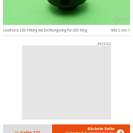
CoolForce LED-Fitting mit Dichtungsring für LED-Ring
Bild
1
von 7
C
Nächste Seite
Seite
1/2