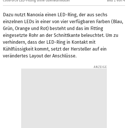
CoolForce LED-Fitting ohne Überwurfmutter
Bild
1
von 4
C
Dazu nutzt Nanoxia einen LED-Ring, der aus sechs
einzelnen LEDs in einer von vier verfügbaren Farben (Blau,
Grün, Orange und Rot) besteht und das im Fitting
eingesetzte Rohr an der Schnittkante beleuchtet. Um zu
verhindern, dass der LED-Ring in Kontakt mit
Kühlflüssigkeit kommt, setzt der Hersteller auf ein
verändertes Layout der Anschlüsse.