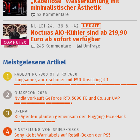
„Kabellose“ Wasserkühlung mit
minimalistischer Ästhetik
53
Kommentare
NL-LC1-24, -36 & -42
UPDATE
Noctuas AIO-Kühler sind ab 219,90
Euro ab sofort verfügbar
COMPUTEX
245
Kommentare
Umfrage
Meistgelesene Artikel
RADEON RX 7800 XT & RX 7600
1
Langsamer, aber schöner mit FSR Upscaling 4.1
100%
QUAKECON 2026
2
Nvidia verkauft GeForce RTX 5090 FE und Co. zur UVP
47%
OPENAI
3
KI-Agenten planten gemein­sam den Hugging-Face-Hack
33%
EINSTELLUNG VON SPIELE-DISCS
4
Sony klebt Warnlabels auf Retail-Boxen der PS5