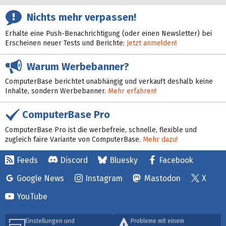
Nichts mehr verpassen!
Erhalte eine Push-Benachrichtigung (oder einen Newsletter) bei
Erscheinen neuer Tests und Berichte:
Jetzt anmelden!
Warum Werbebanner?
ComputerBase berichtet unabhängig und verkauft deshalb keine
Inhalte, sondern Werbebanner.
Mehr erfahren!
ComputerBase Pro
ComputerBase Pro ist die werbefreie, schnelle, flexible und
zugleich faire Variante von ComputerBase.
Mehr dazu!
Feeds
Discord
Bluesky
Facebook
Google News
Instagram
Mastodon
X
YouTube
Einstellungen und
Probleme mit einem