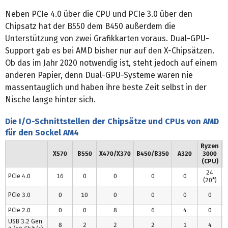
Neben PCIe 4.0 über die CPU und PCIe 3.0 über den
Chipsatz hat der B550 dem B450 außerdem die
Unterstützung von zwei Grafikkarten voraus. Dual-GPU-
Support gab es bei AMD bisher nur auf den X-Chipsätzen.
Ob das im Jahr 2020 notwendig ist, steht jedoch auf einem
anderen Papier, denn Dual-GPU-Systeme waren nie
massentauglich und haben ihre beste Zeit selbst in der
Nische lange hinter sich.
Die I/O-Schnittstellen der Chipsätze und CPUs von AMD
für den Sockel AM4
Ryzen
X570
B550
X470/X370
B450/B350
A320
3000
1
(CPU)
24
PCIe 4.0
16
0
0
0
0
(20*)
PCIe 3.0
0
10
0
0
0
0
PCIe 2.0
0
0
8
6
4
0
USB 3.2 Gen
8
2
2
2
1
4