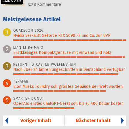
AMD AI 2026
8
Kommentare
Meistgelesene Artikel
QUAKECON 2026
1
Nvidia verkauft GeForce RTX 5090 FE und Co. zur UVP
100%
LIAN LI B4-MATX
2
Erstklassiges Kompaktgehäuse mit Aufwand und Holz
99%
RETURN TO CASTLE WOLFENSTEIN
3
Nach über 24 Jahren ungeschnitten in Deutschland verfügbar
93%
TERAFAB
4
Elon Musks Foundry soll größ­tes Gebäude der Welt werden
82%
SMARTER DONUT
5
OpenAIs erstes ChatGPT-Gerät soll bis zu 400 Dollar kosten
54%
Voriger Inhalt
Nächster Inhalt