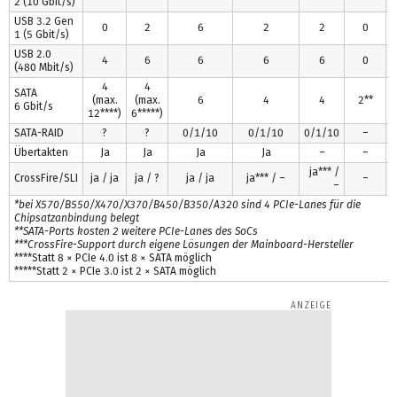
2 (10 Gbit/s)
USB 3.2 Gen
0
2
6
2
2
0
1 (5 Gbit/s)
USB 2.0
4
6
6
6
6
0
(480 Mbit/s)
4
4
SATA
(max.
(max.
6
4
4
2**
6 Gbit/s
12****)
6*****)
SATA-RAID
?
?
0/1/10
0/1/10
0/1/10
–
Übertakten
Ja
Ja
Ja
Ja
–
–
ja*** /
CrossFire/SLI
ja / ja
ja / ?
ja / ja
ja*** / –
–
–
*bei X570/B550/X470/X370/B450/B350/A320 sind 4 PCIe-Lanes für die
Chipsatzanbindung belegt
**SATA-Ports kosten 2 weitere PCIe-Lanes des SoCs
***CrossFire-Support durch eigene Lösungen der Mainboard-Hersteller
****Statt 8 × PCIe 4.0 ist 8 × SATA möglich
*****Statt 2 × PCIe 3.0 ist 2 × SATA möglich