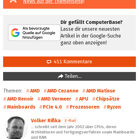
News auf der Themenseite
!
Dir gefällt ComputerBase?
Lasse dir unsere neuesten
Artikel in der Google-Suche
ganz oben anzeigen!
451 Kommentare
Teilen…
Themen:
AMD
AMD Cezanne
AMD Matisse
AMD Renoir
AMD Vermeer
APU
Chipsätze
Mainboards
PCIe 4.0
Prozessoren
Ryzen
Volker Rißka
E-Mail
… schreibt seit dem Jahr 2002 über CPUs, deren
Architekturen und Fertigungsverfahren sowie Mainboards
und RAM.