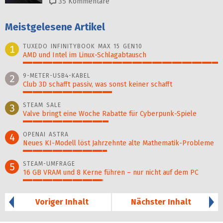
35
Kommentare
Meistgelesene Artikel
TUXEDO INFINITYBOOK MAX 15 GEN10
1
AMD und Intel im Linux-Schlagabtausch
100%
9-METER-USB4-KABEL
2
Club 3D schafft passiv, was sonst keiner schafft
46%
STEAM SALE
3
Valve bringt eine Woche Rabatte für Cyberpunk-Spiele
44%
OPENAI ASTRA
4
Neues KI-Modell löst Jahr­zehn­te alte Ma­thematik-Pro­ble­me
43%
STEAM-UMFRAGE
5
16 GB VRAM und 8 Kerne führen – nur nicht auf dem PC
41%
Voriger Inhalt
Nächster Inhalt