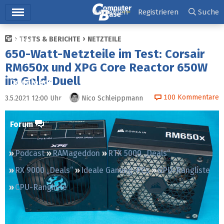
Hauptmenü
Anmelden
Registrieren
Suche
TESTS & BERICHTE
NETZTEILE
Ticker
650-Watt-Netzteile im Test: Corsair
Tests
RM650x und XPG Core Reactor 650W
im Gold-Duell
Downloads
100
Kommentare
3.5.2021 12:00
Uhr
Nico Schleippmann
Preisvergleich
Forum
Podcast
RAMageddon
RTX 5000 „Deals“
RX 9000 „Deals“
Ideale Gaming-PCs
GPU-Rangliste
CPU-Rangliste