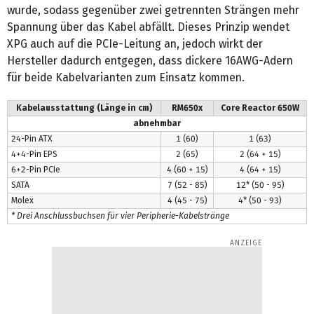
wurde, sodass gegenüber zwei getrennten Strängen mehr
Spannung über das Kabel abfällt. Dieses Prinzip wendet
XPG auch auf die PCIe-Leitung an, jedoch wirkt der
Hersteller dadurch entgegen, dass dickere 16AWG-Adern
für beide Kabelvarianten zum Einsatz kommen.
Kabelausstattung (Länge in cm)
RM650x
Core Reactor 650W
abnehmbar
24-Pin ATX
1 (60)
1 (63)
4+4-Pin EPS
2 (65)
2 (64 + 15)
6+2-Pin PCIe
4 (60 + 15)
4 (64 + 15)
SATA
7 (52 ‑ 85)
12* (50 ‑ 95)
Molex
4 (45 ‑ 75)
4* (50 ‑ 93)
* Drei Anschlussbuchsen für vier Peripherie-Kabelstränge