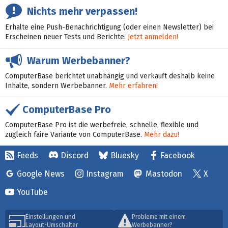
Nichts mehr verpassen!
Erhalte eine Push-Benachrichtigung (oder einen Newsletter) bei
Erscheinen neuer Tests und Berichte:
Jetzt anmelden!
Warum Werbebanner?
ComputerBase berichtet unabhängig und verkauft deshalb keine
Inhalte, sondern Werbebanner.
Mehr erfahren!
ComputerBase Pro
ComputerBase Pro ist die werbefreie, schnelle, flexible und
zugleich faire Variante von ComputerBase.
Mehr dazu!
Feeds
Discord
Bluesky
Facebook
Google News
Instagram
Mastodon
X
YouTube
Einstellungen und
Probleme mit einem
Layout-Umschalter
Werbebanner?