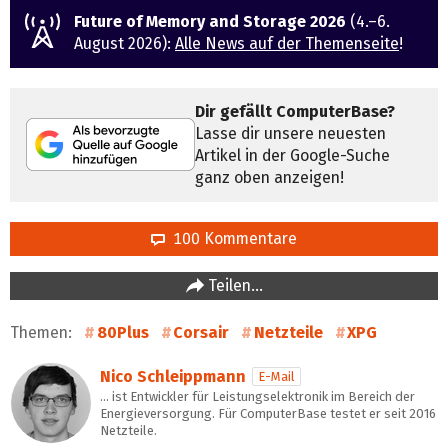
Future of Memory and Storage 2026
(4.–6.
August 2026):
Alle News auf der Themenseite
!
Dir gefällt ComputerBase?
Lasse dir unsere neuesten
Artikel in der Google-Suche
ganz oben anzeigen!
100 Kommentare
Teilen…
Themen:
80Plus
Corsair
Netzteile
XPG
Nico Schleippmann
E-Mail
… ist Entwickler für Leistungselektronik im Bereich der
Energieversorgung. Für ComputerBase testet er seit 2016
Netzteile.