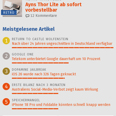
Ayns Thor Lite ab sofort
vorbestellbar
RETRO
12
Kommentare
Meistgelesene Artikel
RETURN TO CASTLE WOLFENSTEIN
1
Nach über 24 Jahren ungeschnitten in Deutschland verfügbar
100%
GOOGLE ONE
2
Telekom unterbietet Google dauerhaft um 10 Prozent
56%
DOPAMINE JAILBREAK
3
iOS 26 wurde nach 326 Tagen geknackt
52%
ERSTE BILANZ NACH 3 MONATEN
4
Australiens Social-Media-Verbot zeigt kaum Wirkung
46%
SPEICHERMANGEL
5
iPhone 18 Pro und Foldable könnten schnell knapp werden
46%