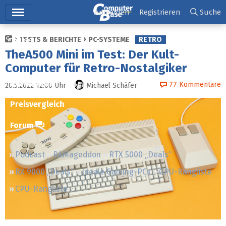
Hauptmenü
Anmelden
Registrieren
Suche
TESTS & BERICHTE
PC-SYSTEME
RETRO
Ticker
TheA500 Mini im Test: Der Kult-
Tests
Computer für Retro-Nostalgiker
Downloads
77
Kommentare
20.5.2022 12:00
Uhr
Michael Schäfer
Preisvergleich
Forum
Podcast
RAMageddon
RTX 5000 „Deals“
RX 9000 „Deals“
Ideale Gaming-PCs
GPU-Rangliste
CPU-Rangliste