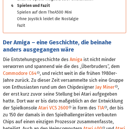
4
Spielen und Fazit
Spielen auf dem TheA500 Mini
Ohne Joystick leidet die Nostalgie
Fazit
Der Amiga – eine Geschichte, die beinahe
anders ausgegangen wäre
Die Entstehungsgeschichte des
Amiga
ist nicht minder
verworren und spannend wie die des „Überbruders“, dem
Commodore C64
, und reicht weit in die frühen 1980er-
Jahre zurück. Zu dieser Zeit versammelte sich eine Gruppe
von Enthusiasten rund um den Chipdesigner
Jay Miner
,
der erst kurz zuvor seine Stellung bei Atari aufgegeben
hatte. Dort war er bis dato maßgeblich an der Entwicklung
der Spielkonsole
Atari VCS 2600
in Form des
TIA
, der bis
zu 150 der damals in den Spielhallengeräten verbauten
Chips auf einen einzigen Prozessor zusammenfasste,
beteiligt. Auch an den Heimcomputern
Atari 400
und
Atari