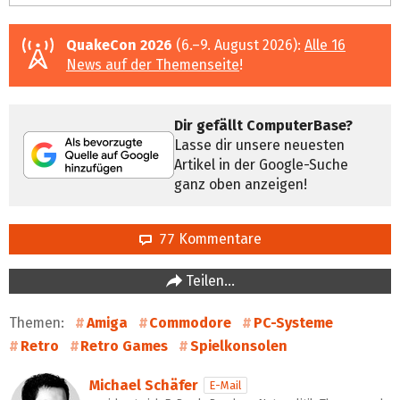
QuakeCon 2026
(6.–9. August 2026):
Alle 16
News auf der Themenseite
!
Dir gefällt ComputerBase?
Lasse dir unsere neuesten
Artikel in der Google-Suche
ganz oben anzeigen!
77 Kommentare
Teilen…
Themen:
Amiga
Commodore
PC-Systeme
Retro
Retro Games
Spielkonsolen
Michael Schäfer
E-Mail