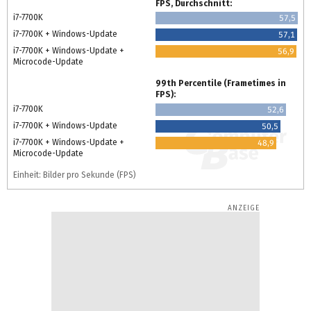
FPS, Durchschnitt:
i7-7700K
57,5
i7-7700K + Windows-Update
57,1
i7-7700K + Windows-Update +
56,9
Microcode-Update
99th Percentile (Frametimes in
FPS):
i7-7700K
52,6
i7-7700K + Windows-Update
50,5
i7-7700K + Windows-Update +
48,9
Microcode-Update
Einheit: Bilder pro Sekunde (FPS)