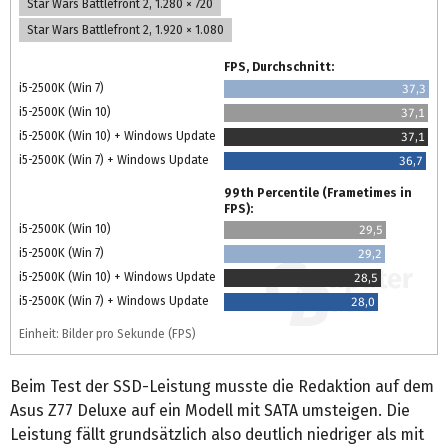
Star Wars Battlefront 2, 1.280 × 720
Star Wars Battlefront 2, 1.920 × 1.080
FPS, Durchschnitt:
i5-2500K (Win 7)
37,3
i5-2500K (Win 10)
37,1
i5-2500K (Win 10) + Windows Update
37,1
i5-2500K (Win 7) + Windows Update
36,7
99th Percentile (Frametimes in
FPS):
i5-2500K (Win 10)
29,5
i5-2500K (Win 7)
29,2
i5-2500K (Win 10) + Windows Update
28,5
i5-2500K (Win 7) + Windows Update
28,0
Einheit: Bilder pro Sekunde (FPS)
Beim Test der SSD-Leistung musste die Redaktion auf dem
Asus Z77 Deluxe auf ein Modell mit SATA umsteigen. Die
Leistung fällt grundsätzlich also deutlich niedriger als mit