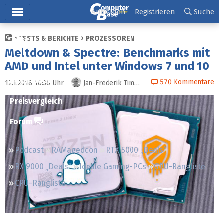
Hauptmenü
Anmelden
Registrieren
Suche
TESTS & BERICHTE
PROZESSOREN
Ticker
Meltdown & Spectre: Benchmarks mit
Tests
AMD und Intel unter Windows 7 und 10
Downloads
570
Kommentare
12.1.2018 16:36
Uhr
Jan-Frederik Timm
(+1)
Preisvergleich
Forum
Podcast
RAMageddon
RTX 5000 „Deals“
RX 9000 „Deals“
Ideale Gaming-PCs
GPU-Rangliste
CPU-Rangliste