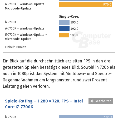
i7-7700K + Windows-Update +
970,0
Microcode-Update
Single-Core:
i7-7700K
193,0
i7-7700K + Windows-Update
192,0
i7-7700K + Windows-Update +
188,0
Microcode-Update
Einheit: Punkte
Ein Blick auf die durchschnittlich erzielten FPS in den drei
getesteten Spielen bestätigt dieses Bild: Sowohl in 720p als
auch in 1080p ist das System mit Meltdown- und Spectre-
Gegenmaßnahmen am langsamsten, rund zwei Prozent
Leistung gehen verloren.
Spiele-Rating – 1.280 × 720, FPS – Intel
Bearbeiten
Core i7-7700K
i7-7700K
106,3