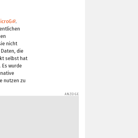
icroG
.
entlichen
ken
ie nicht
 Daten, die
kt selbst hat
. Es wurde
rnative
e nutzen zu