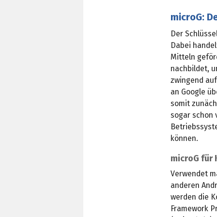
microG: De
Der Schlüsse
Dabei handelt
Mitteln gefö
nachbildet, u
zwingend auf
an Google übe
somit zunäch
sogar schon v
Betriebssyst
können.
microG für
Verwendet m
anderen Andr
werden die K
Framework Pr