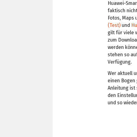
Huawei-Smart
faktisch nich
Fotos, Maps 
(Test)
und
Hu
gilt für viel
zum Download
werden könne
stehen so au
Verfügung.
Wer aktuell 
einen Bogen g
Anleitung ist
den Einstell
und so wiede