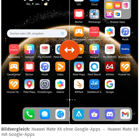
Bildvergleich:
Huawei Mate X6 ohne Google-Apps
⇔
Huawei Mate X6
mit Google-Apps