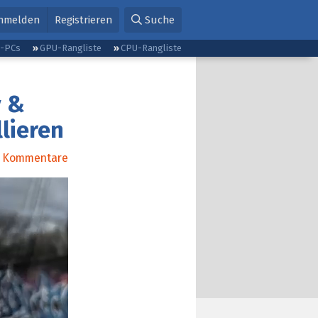
nmelden
Registrieren
Suche
g-PCs
GPU-Rangliste
CPU-Rangliste
y &
lieren
Kommentare