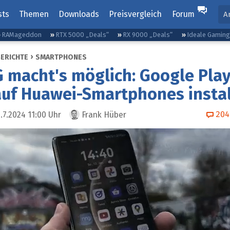
sts
Themen
Downloads
Preisvergleich
Forum
A
RAMageddon
RTX 5000 „Deals“
RX 9000 „Deals“
Ideale Gamin
BERICHTE
SMARTPHONES
 macht's möglich: Google Pla
uf Huawei-Smartphones instal
204
.7.2024 11:00
Uhr
Frank Hüber