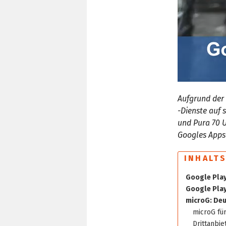
0
seconds
Aufgrund der 
of
2
‑Dienste auf
minutes,
und Pura 70 U
38
seconds
Volu
Googles Apps
0%
INHALT
Google Play
Google Play
microG: Deu
microG fü
Drittanbie