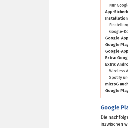
Nur Google
App-Sicherh
Installatio
Einstellun
Google-Ko
Google-Apps
Google Play
Google-App
Extra: Goog
Extra: Andr
Wireless 
Spotify un
microG auch
Google Play
Google Pl
Die nachfolge
inzwischen wi