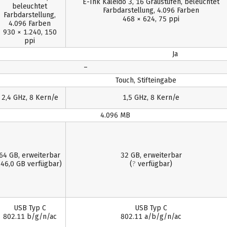
E-Ink Kaleido 3, 16 Graustufen, beleuchtet
beleuchtet
Farbdarstellung, 4.096 Farben
Farbdarstellung,
468 × 624, 75 ppi
4.096 Farben
930 × 1.240, 150
ppi
Ja
–
Touch, Stifteingabe
2,4 GHz, 8 Kern/e
1,5 GHz, 8 Kern/e
4.096 MB
64 GB, erweiterbar
32 GB, erweiterbar
(46,0 GB verfügbar)
(
?
verfügbar)
USB Typ C
USB Typ C
802.11 b/g/n/ac
802.11 a/b/g/n/ac