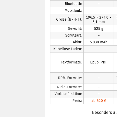
Bluetooth:
–
Mobilfunk:
196,5 × 274,0 ×
Größe (B×H×T):
5,1 mm
Gewicht:
525 g
Schutzart:
–
Akku:
5.030 mAh
Kabellose Laden:
Textformate:
Epub, PDF
DRM-Formate:
–
Audio-Formate:
–
Vorlesefunktion:
–
Preis:
ab 620 €
Besonders auf