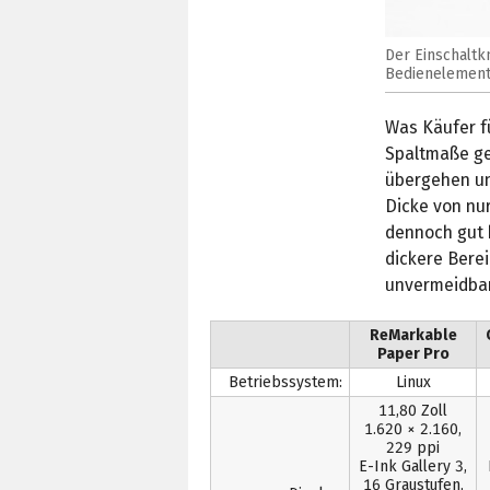
Der Einschaltkn
Bedienelement
Was Käufer fü
Spaltmaße ge
übergehen un
Dicke von nur
dennoch gut 
dickere Berei
unvermeidbar,
ReMarkable
Paper Pro
Betriebssystem:
Linux
11,80 Zoll
1.620 × 2.160,
229 ppi
E-Ink Gallery 3,
16 Graustufen,