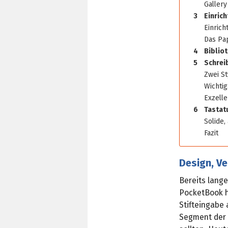
Gallery
3
Einric
Einrich
Das Pap
4
Bibliot
5
Schrei
Zwei St
Wichtig
Exzell
6
Tastatu
Solide,
Fazit
Design, Ve
Bereits lang
PocketBook h
Stifteingabe
Segment der 