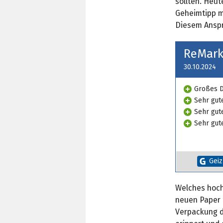
sollten. Heut
Geheimtipp m
Diesem Anspr
ReMark
30.10.2024
Großes D
Sehr gut
Sehr gut
Sehr gut
Geiz
Welches hoch
neuen Paper P
Verpackung d