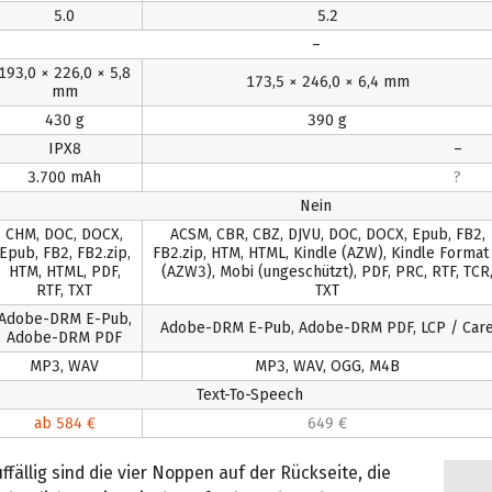
5.0
5.2
–
193,0 × 226,0 × 5,8
173,5 × 246,0 × 6,4 mm
mm
430 g
390 g
IPX8
–
3.700 mAh
?
Nein
CHM, DOC, DOCX,
ACSM, CBR, CBZ, DJVU, DOC, DOCX, Epub, FB2,
Epub, FB2, FB2.zip,
FB2.zip, HTM, HTML, Kindle (AZW), Kindle Format
HTM, HTML, PDF,
(AZW3), Mobi (ungeschützt), PDF, PRC, RTF, TCR
RTF, TXT
TXT
Adobe-DRM E-Pub,
Adobe-DRM E-Pub, Adobe-DRM PDF, LCP / Car
Adobe-DRM PDF
MP3, WAV
MP3, WAV, OGG, M4B
Text-To-Speech
ab 584 €
649 €
fällig sind die vier Noppen auf der Rückseite, die