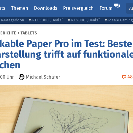
sts
Themen
Downloads
Preisvergleich
Forum
A
RAMageddon
RTX 5000 „Deals“
RX 9000 „Deals“
Ideale Gamin
BERICHTE
TABLETS
able Paper Pro im Test: Beste
rstellung trifft auf funktional
chen
48
:00
Uhr
Michael Schäfer