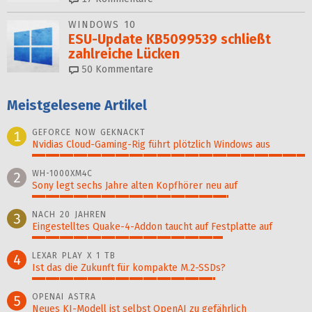
WINDOWS 10
ESU-Update KB5099539 schließt
zahlreiche Lücken
50
Kommentare
Meistgelesene Artikel
GEFORCE NOW GEKNACKT
1
Nvidias Cloud-Gaming-Rig führt plötzlich Windows aus
100%
WH-1000XM4C
2
Sony legt sechs Jahre alten Kopfhörer neu auf
72%
NACH 20 JAHREN
3
Eingestelltes Quake-4-Addon taucht auf Festplatte auf
70%
LEXAR PLAY X 1 TB
4
Ist das die Zukunft für kompakte M.2-SSDs?
67%
OPENAI ASTRA
5
Neues KI-Modell ist selbst OpenAI zu gefährlich