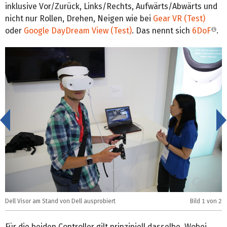
inklusive Vor/Zurück, Links/Rechts, Aufwärts/Abwärts und
nicht nur Rollen, Drehen, Neigen wie bei
Gear VR (Test)
oder
Google DayDream View (Test)
. Das nennt sich
6DoF
.
<
Dell Visor am Stand von Dell ausprobiert
Bild
1
von 2
E
Für die beiden Controller gilt prinzipiell dasselbe. Wobei