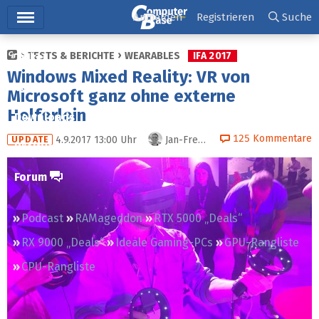
Hauptmenü
Anmelden
Registrieren
Suche
TESTS & BERICHTE
WEARABLES
IFA 2017
Ticker
Windows Mixed Reality: VR von
Tests
Microsoft ganz ohne externe
Helferlein
Downloads
125
Kommentare
4.9.2017 13:00
Uhr
Jan-Frederik Timm
(+1)
UPDATE
Preisvergleich
Forum
Podcast
RAMageddon
RTX 5000 „Deals“
RX 9000 „Deals“
Ideale Gaming-PCs
GPU-Rangliste
CPU-Rangliste