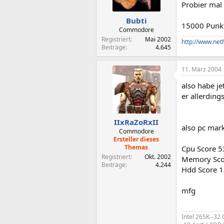
Probier mal
Bubti
15000 Punkt
Commodore
Registriert
Mai 2002
http://www.net
Beiträge
4.645
11. März 2004
also habe je
er allerding
IIxRaZoRxII
also pc mar
Commodore
Ersteller dieses
Themas
Cpu Score 
Registriert
Okt. 2002
Memory Sco
Beiträge
4.244
Hdd Score 
mfg
Intel 265K--32