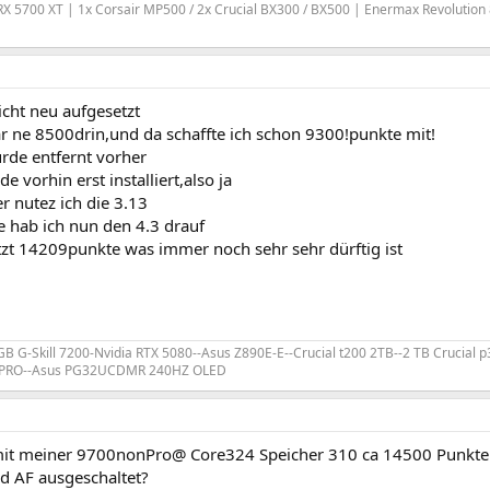
X 5700 XT | 1x Corsair MP500 / 2x Crucial BX300 / BX500 | Enermax Revolution 
icht neu aufgesetzt
ar ne 8500drin,und da schaffte ich schon 9300!punkte mit!
urde entfernt vorher
 vorhin erst installiert,also ja
er nutez ich die 3.13
e hab ich nun den 4.3 drauf
tzt 14209punkte was immer noch sehr sehr dürftig ist
 GB G-Skill 7200-Nvidia RTX 5080--Asus Z890E-E--Crucial t200 2TB--2 TB Crucial
B PRO--Asus PG32UCDMR 240HZ OLED
t meiner 9700nonPro@ Core324 Speicher 310 ca 14500 Punkte
d AF ausgeschaltet?