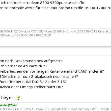
a ich mit meiner radeon 8500 9300punkte schaffte
nn so normale werte für eine 9800pro?so um die 16000-17000
 GB G-Skill 7200-Nvidia RTX 5080--Asus Z890E-E--Crucial t200 2TB--2 TB Crucial
B PRO--Asus PG32UCDMR 240HZ OLED
tem nach Grakatausch neu aufgesetzt?
uch vorher ne Ati Karte drin?
Treiberleichen der vorherigen Karte (wenn nicht Ati!) entfernt?
 3DMark mal nach Grakatausch neu installiert?
orce Treiber nutzt Du? 3.12 oder 3.13?
atalyst oder Omega Treiber nutzt Du?
 Fragen...
kiste @2o2o
 & Corsair H115i Pro AIO Wakü | Gigabyte Aorus x470 Gaming 7 Wifi | 2x8gb 