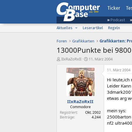
Ticker
Te
Podcast
Aktuelles
Leserartikel
Regeln
Foren
Grafikkarten
Grafikkarten: P
13000Punkte bei 9800
E
E
IIxRaZoRxII
11. März 2004
r
r
s
s
11. März 2004
t
t
Hi leute,ich
e
e
l
l
Leider Kann 
l
l
3dmark2001 
e
t
etwas arg w
IIxRaZoRxII
r
a
m
Commodore
mein sys:
Registriert
Okt. 2002
2500barton
Beiträge
4.244
nf2 ultra4