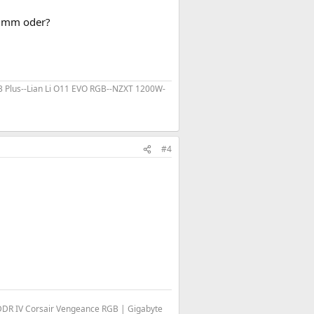
rumm oder?
 p3 Plus--Lian Li O11 EVO RGB--NZXT 1200W-
#4
DDR IV Corsair Vengeance RGB | Gigabyte