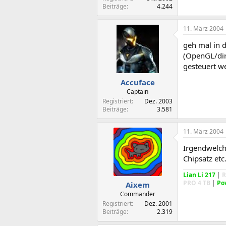
Beiträge
4.244
11. März 2004
geh mal in d
(OpenGL/dir
gesteuert we
Accuface
Captain
Registriert
Dez. 2003
Beiträge
3.581
11. März 2004
Irgendwelche
Chipsatz etc.
Lian Li 217
|
R
PRO 4 TB
|
Po
Aixem
Commander
Registriert
Dez. 2001
Beiträge
2.319