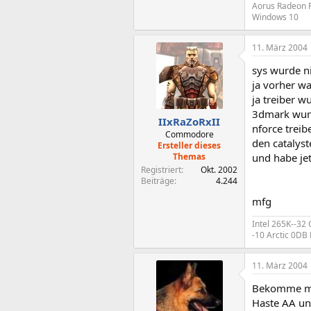
Aorus Radeon R
Windows 10
11. März 2004
sys wurde n
ja vorher w
ja treiber w
3dmark wurde
IIxRaZoRxII
nforce treib
Commodore
den catalyst
Ersteller dieses
Themas
und habe je
Registriert
Okt. 2002
Beiträge
4.244
mfg
Intel 265K--32
-10 Arctic 0D
11. März 2004
Bekomme mi
Haste AA un