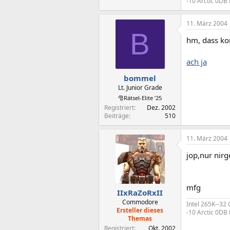
-10 Arctic 0D
11. März 2004
B
hm, dass ko
ach ja
bommel
Lt. Junior Grade
🎅Rätsel-Elite ’25
Registriert
Dez. 2002
Beiträge
510
11. März 2004
jop,nur nirg
mfg
IIxRaZoRxII
Commodore
Intel 265K--32
Ersteller dieses
-10 Arctic 0D
Themas
Registriert
Okt. 2002