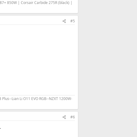
87+ 850W | Corsair Carbide 275R (black) |
#5
 p3 Plus--Lian Li O11 EVO RGB--NZXT 1200W-
#6
.