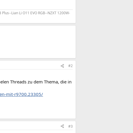
 p3 Plus--Lian Li O11 EVO RGB--NZXT 1200W-
#2
 vielen Threads zu dem Thema, die in
men-mit-r9700.23305/
#3