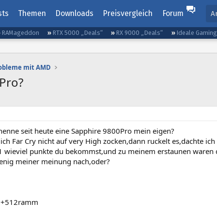
sts
Themen
Downloads
Preisvergleich
Forum
A
RAMageddon
RTX 5000 „Deals“
RX 9000 „Deals“
Ideale Gamin
robleme mit AMD
Pro?
 nenne seit heute eine Sapphire 9800Pro mein eigen?
ich Far Cry nicht auf very High zocken,dann ruckelt es,dachte ic
wieviel punkte du bekommst,und zu meinem erstaunen waren di
enig meiner meinung nach,oder?
00+512ramm