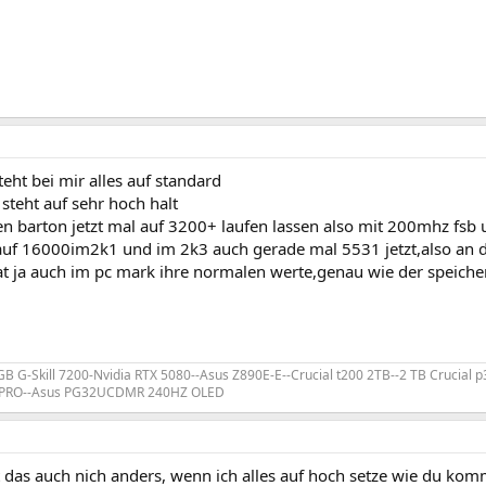
eht bei mir alles auf standard
 steht auf sehr hoch halt
 barton jetzt mal auf 3200+ laufen lassen also mit 200mhz fsb 
auf 16000im2k1 und im 2k3 auch gerade mal 5531 jetzt,also an de
hat ja auch im pc mark ihre normalen werte,genau wie der speiche
 GB G-Skill 7200-Nvidia RTX 5080--Asus Z890E-E--Crucial t200 2TB--2 TB Crucial
B PRO--Asus PG32UCDMR 240HZ OLED
st das auch nich anders, wenn ich alles auf hoch setze wie du ko