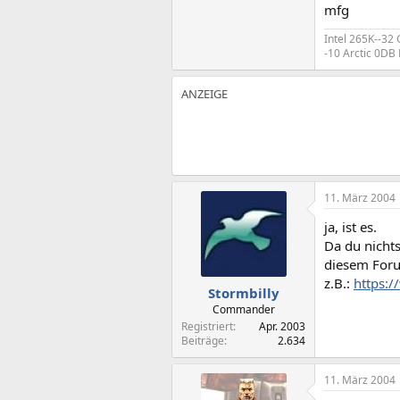
mfg
Intel 265K--32
-10 Arctic 0D
11. März 2004
ja, ist es.
Da du nichts
diesem Foru
z.B.:
https:
Stormbilly
Commander
Registriert
Apr. 2003
Beiträge
2.634
11. März 2004