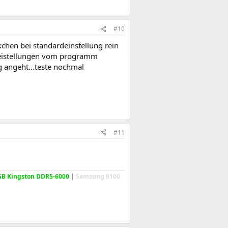
#10
kchen bei standardeinstellung rein
e eistellungen vom programm
ng angeht...teste nochmal
#11
GB Kingston DDR5-6000
|
Samsung 9100