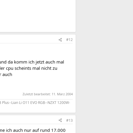
#12
und da komm ich jetzt auch mal
r cpu scheints mal nicht zu
r auch
Zuletzt bearbeitet:
11. März 2004
 p3 Plus--Lian Li O11 EVO RGB--NZXT 1200W-
#13
mme ich auch nur auf rund 17.000