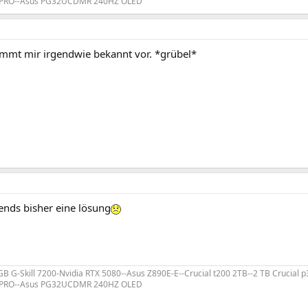
B PRO--Asus PG32UCDMR 240HZ OLED
mmt mir irgendwie bekannt vor. *grübel*
ends bisher eine lösung
 GB G-Skill 7200-Nvidia RTX 5080--Asus Z890E-E--Crucial t200 2TB--2 TB Crucial
B PRO--Asus PG32UCDMR 240HZ OLED