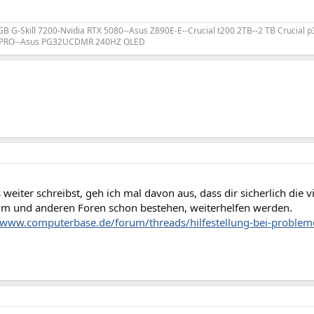
 GB G-Skill 7200-Nvidia RTX 5080--Asus Z890E-E--Crucial t200 2TB--2 TB Crucial
B PRO--Asus PG32UCDMR 240HZ OLED
 weiter schreibst, geh ich mal davon aus, dass dir sicherlich die
m und anderen Foren schon bestehen, weiterhelfen werden.
//www.computerbase.de/forum/threads/hilfestellung-bei-proble