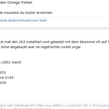
 den Omega Treiber.
e müsstest du locker erreichen
hands.de/pys/show.php?user=bubti
tzt mal den 2k3 installiert und getestet mit dem kkomme ich auf 
s böse abgekackt war ne regelrechte ruckel orgie
k 2002 meint
5353
re 5145
1359
 GB G-Skill 7200-Nvidia RTX 5080--Asus Z890E-E--Crucial t200 2TB--2 TB Crucial