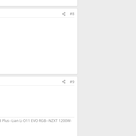
#8
#9
 p3 Plus--Lian Li O11 EVO RGB--NZXT 1200W-