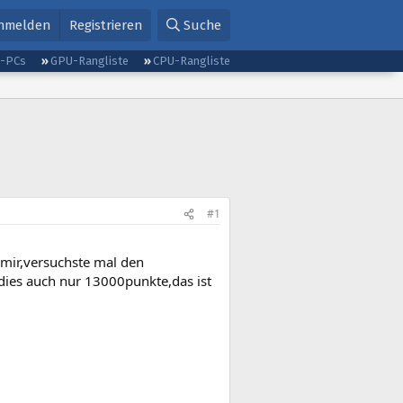
nmelden
Registrieren
Suche
g-PCs
GPU-Rangliste
CPU-Rangliste
#1
h mir,versuchste mal den
es auch nur 13000punkte,das ist