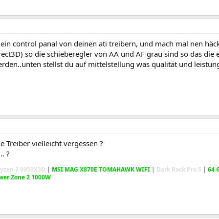
ein control panal von deinen ati treibern, und mach mal nen häc
ect3D) so die schieberegler von AA und AF grau sind so das di
rden..unten stellst du auf mittelstellung was qualität und leistu
 Treiber vielleicht vergessen ?
.. ?
yzen 7 9950X3D
|
MSI MAG X870E TOMAHAWK WIFI
|
Dark Rock Pro 5
|
64 
wer Zone 2 1000W