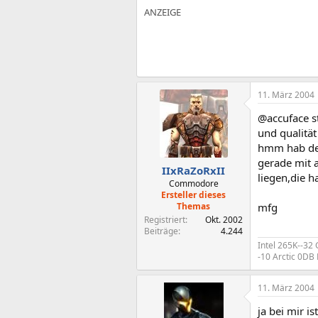
11. März 2004
@accuface st
und qualität
hmm hab den
gerade mit 
IIxRaZoRxII
liegen,die 
Commodore
Ersteller dieses
Themas
mfg
Registriert
Okt. 2002
Beiträge
4.244
Intel 265K--32
-10 Arctic 0D
11. März 2004
ja bei mir i