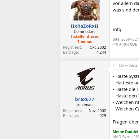
vor allem d
was sind de
IIxRaZoRxII
mfg
Commodore
Ersteller dieses
Intel 265K--32
Themas
-10 Arctic 0D
Registriert
Okt. 2002
Beiträge
4.244
11. März 2004
- Haste Sys
- Hatteste a
- Haste die 
- Haste den
brax677
- Welchen nF
Lieutenant
- Welchen C
Registriert
Nov. 2002
Beiträge
929
Fragen über
Meine Daddel
AMD Ryzen 2600