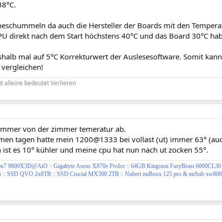
38°C.
beschummeln da auch die Hersteller der Boards mit den Temper
CPU direkt nach dem Start höchstens 40°C und das Board 30°C ha
eshalb mal auf 5°C Korrekturwert der Auslesesoftware. Somit kan
 vergleichen!
 alleine bedeutet Verlieren
immer von der zimmer temeratur ab.
men tagen hatte mein 1200@1333 bei vollast (ut) immer 63° (auc
 ist es 10° kühler und meine cpu hat nun nach ut zocken 55°.
en7 9800X3D
@AiO :: Gigabyte Aorus X870e ProIce :: 64GB Kingston FuryBeast 6000CL30 
::
SSD QVO 2x8TB ::
SSD Crucial MX500 2TB ::
Nubert nuBoxx 125 pro & nuSub xw800sl