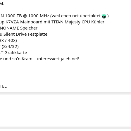
M:
 1000 TB @ 1000 MHz (weil eben net übertaktet
)
oup K7VZA Mainboard mit TITAN Majesty CPU Kühler
 NONAME Speicher
u Silent Drive Festplatte
x / 40x)
r (8/4/32)
T Grafikkarte
 und so'n Kram... interessiert ja eh net!
TEL