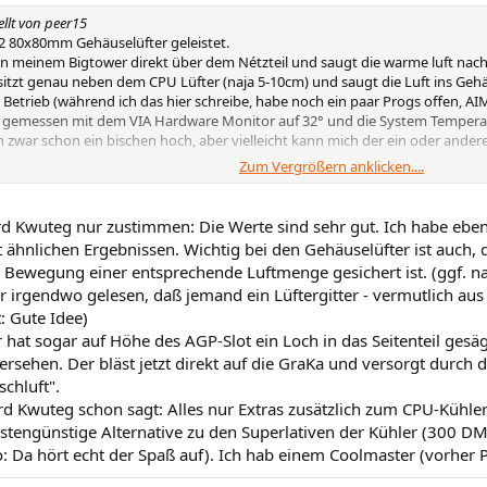
ellt von peer15
 2 80x80mm Gehäuselüfter geleistet.
t in meinem Bigtower direkt über dem Nétzteil und saugt die warme luft nac
sitzt genau neben dem CPU Lüfter (naja 5-10cm) und saugt die Luft ins Geh
 Betrieb (während ich das hier schreibe, habe noch ein paar Progs offen, AIM
 gemessen mit dem VIA Hardware Monitor auf 32° und die System Temperat
h zwar schon ein bischen hoch, aber vielleicht kann mich der ein oder ande
Zum Vergrößern anklicken....
M:
rd Kwuteg nur zustimmen: Die Werte sind sehr gut. Ich habe eben
 1000 TB @ 1000 MHz (weil eben net übertaktet
)
t ähnlichen Ergebnissen. Wichtig bei den Gehäuselüfter ist auc
oup K7VZA Mainboard mit TITAN Majesty CPU Kühler
 Bewegung einer entsprechende Luftmenge gesichert ist. (ggf. 
 NONAME Speicher
er irgendwo gelesen, daß jemand ein Lüftergitter - vermutlich aus 
u Silent Drive Festplatte
: Gute Idee)
x / 40x)
 (8/4/32)
hat sogar auf Höhe des AGP-Slot ein Loch in das Seitenteil gesäg
T Grafikkarte
rsehen. Der bläst jetzt direkt auf die GraKa und versorgt durch di
 und so'n Kram... interessiert ja eh net!
schluft".
rd Kwuteg schon sagt: Alles nur Extras zusätzlich zum CPU-Kühle
stengünstige Alternative zu den Superlativen der Kühler (300 DM f
o: Da hört echt der Spaß auf). Ich hab einem Coolmaster (vorher Pa
NTEL