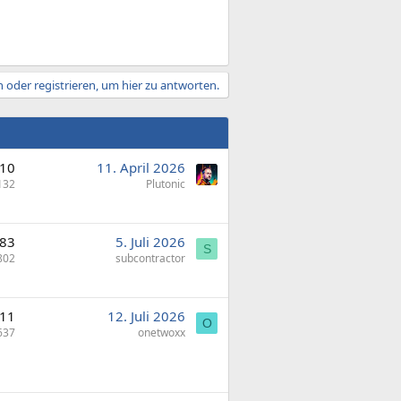
 oder registrieren, um hier zu antworten.
10
11. April 2026
132
Plutonic
83
5. Juli 2026
S
802
subcontractor
11
12. Juli 2026
O
637
onetwoxx