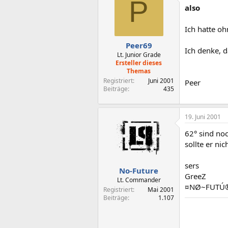
P
also
Ich hatte o
Peer69
Ich denke, d
Lt. Junior Grade
Ersteller dieses
Themas
Registriert
Juni 2001
Peer
Beiträge
435
19. Juni 2001
62° sind noc
sollte er n
sers
No-Future
GreeZ
Lt. Commander
¤NØ~FUTÚ
Registriert
Mai 2001
Beiträge
1.107