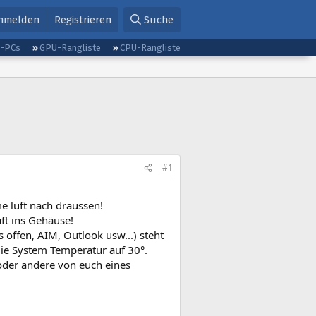
nmelden
Registrieren
Suche
g-PCs
GPU-Rangliste
CPU-Rangliste
#1
e luft nach draussen!
ft ins Gehäuse!
 offen, AIM, Outlook usw...) steht
ie System Temperatur auf 30°.
 oder andere von euch eines