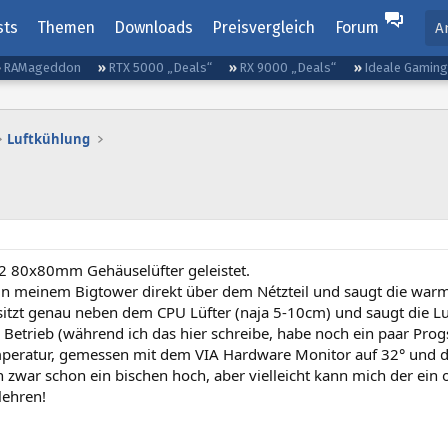
sts
Themen
Downloads
Preisvergleich
Forum
A
RAMageddon
RTX 5000 „Deals“
RX 9000 „Deals“
Ideale Gamin
Luftkühlung
 2 80x80mm Gehäuselüfter geleistet.
 in meinem Bigtower direkt über dem Nétzteil und saugt die warm
sitzt genau neben dem CPU Lüfter (naja 5-10cm) und saugt die Lu
 Betrieb (während ich das hier schreibe, habe noch ein paar Progs
peratur, gemessen mit dem VIA Hardware Monitor auf 32° und d
h zwar schon ein bischen hoch, aber vielleicht kann mich der ein
lehren!