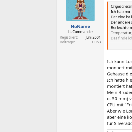
Original erst
Ich hab mir
Der eine is
Der andere 
NoName
Bei leichtem
Lt. Commander
Temperatur,
Registriert
Juni 2001
Das finde ic
Beiträge
1.063
MEIN SYSTE
Ich kann Lo
AMD ATHLON
montiert mi
ECS Elitegr
Gehäuse die
2 x 128 MB
Ich hatte hi
40 GB Fujits
montiert hat
NEC DVD (12
Artec Brener
Mein Bruder 
ERAZOR III L
o. 50 mm) ve
+ Soundkarte
CPU mit "Fri
Aber wie Lo
aber eine ko
AMD
für Silverad
I