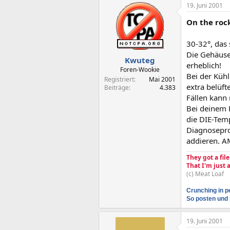
19. Juni 2001
On the rock
30-32°, das
Die Gehäusel
Kwuteg
erheblich!
Foren-Wookie
Bei der Küh
Registriert
Mai 2001
extra belüft
Beiträge
4.383
Fällen kann
Bei deinem 
die DIE-Tem
Diagnosepro
addieren. A
They got a fil
That I'm just
(c) Meat Loaf
Crunching in p
So posten und 
19. Juni 2001