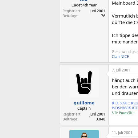
Mainboard 
Cadet 4th Year
Registriert
Juni 2001
Vermutlich 
Beiträge
76
dürfte die 
Ich tippe d
miteinander
Geschwindigkeit
Clan NICE
7. Juli 2001
hängt auch 
bei den war
und drausen
guillome
RTX 5090
::
Ryz
Captain
WDSN850X 8TB 
VR: Pimax5K+
Registriert
Juni 2001
Beiträge
3.848
11. Juli 2001