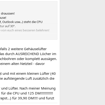
h draussen!
äuse!
, Outlook usw...) steht die CPU
ur auf 30°.
re von euch eines besseren belehren!
falls 2 weitere Gehäuselüfter
h, das durch AUSREICHEND Löcher im
nachbohren oder komplett aussägen.
einem alten Netzteil - davor
t und mit einem kleinen Lüfter (40
e aufsteigende Luft zusätzlich die
r und Lüfter. Nach meiner Meinung
ür die CPU und 125 DM!!!!!!!!!!!!!
pst...) für 39,90 DM!!!! und funzt