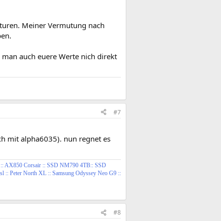
aturen. Meiner Vermutung nach
ben.
n man auch euere Werte nich direkt
#7
h mit alpha6035). nun regnet es
::
AX850 Corsair ::
SSD NM790
4TB:: SSD
 :: Peter North XL :: Samsung Odyssey Neo G9 ::
#8