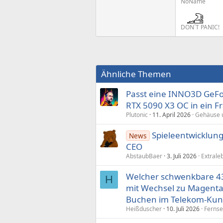
NoName
DON´T PANIC!
Ähnliche Themen
Passt eine INNO3D GeF
RTX 5090 X3 OC in ein F
Plutonic
11. April 2026
Gehäuse 
Spieleentwicklung:
News
CEO
AbstaubBaer
3. Juli 2026
Extrale
Welcher schwenkbare 43
H
mit Wechsel zu Magenta
Buchen im Telekom-Kun
Heißduscher
10. Juli 2026
Fernse