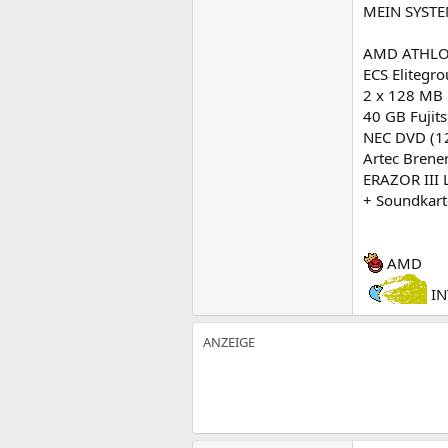
MEIN SYSTE
AMD ATHLON
ECS Elitegr
2 x 128 MB
40 GB Fujits
NEC DVD (12
Artec Brene
ERAZOR III L
+ Soundkarte
AMD
IN