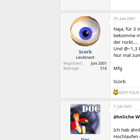
25. Juni 2001
Naja, für 3 
bekomme max
der rockt....
Und @~1,3 b
Scorb
Nur mal zum
Lieutenant
Registriert
Juni 2001
Mfg
Beiträge
516
Scorb
KEEP YOUR 
7. Juli 2001
ähnliche W
Ich hab ähnl
Hochlaufen 
Doc