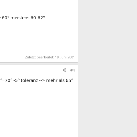
e 60° meistens 60-62°
Zuletzt bearbeitet:
19. Juni 2001
#4
°=70° -5° toleranz --> mehr als 65°