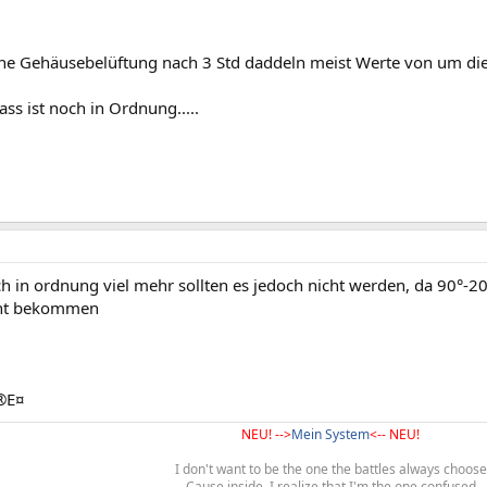
hne Gehäusebelüftung nach 3 Std daddeln meist Werte von um di
ass ist noch in Ordnung.....
h in ordnung viel mehr sollten es jedoch nicht werden, da 90°-20
icht bekommen
®E¤
NEU! -->
Mein System
<-- NEU!
I don't want to be the one the battles always choose
Cause inside, I realize that I'm the one confused