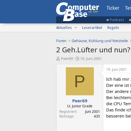
Ticker
Te
Podcast
Aktuelles
Leserartikel
Regeln
Foren
Gehäuse, Kühlung und Netzteile
2 Geh.Lüfter und nun?
E
E
Peer69
19. Juni 2001
r
r
s
s
19. Juni 2001
t
t
P
Ich hab mir
e
e
l
l
Der eine ist
l
l
Der andere 
e
t
Bei leichtem
Peer69
r
a
die CPU Tem
m
Lt. Junior Grade
Das finde ic
Registriert
Juni 2001
besseren be
Beiträge
435