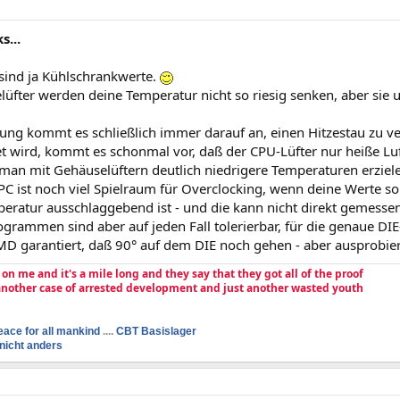
s...
 sind ja Kühlschrankwerte.
üfter werden deine Temperatur nicht so riesig senken, aber sie u
lung kommt es schließlich immer darauf an, einen Hitzestau zu 
et wird, kommt es schonmal vor, daß der CPU-Lüfter nur heiße Luf
 man mit Gehäuselüftern deutlich niedrigere Temperaturen erziel
PC ist noch viel Spielraum für Overclocking, wenn deine Werte s
peratur ausschlaggebend ist - und die kann nicht direkt gemesse
grammen sind aber auf jeden Fall tolerierbar, für die genaue D
MD garantiert, daß 90° auf dem DIE noch gehen - aber ausprobiere
e on me and it's a mile long and they say that they got all of the proof
 another case of arrested development and just another wasted youth
eace for all mankind
....
CBT Basislager
nicht anders