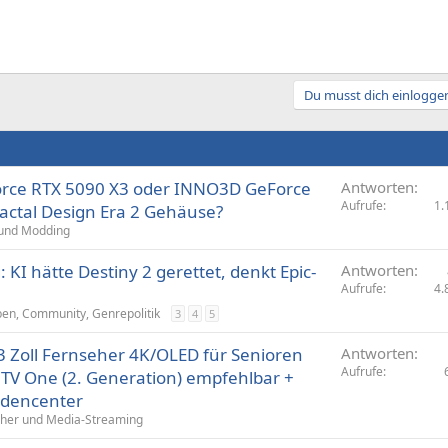
Du musst dich einloggen
orce RTX 5090 X3 oder INNO3D GeForce
Antworten
Aufrufe
1.
ractal Design Era 2 Gehäuse?
und Modding
 KI hätte Destiny 2 gerettet, denkt Epic-
Antworten
Aufrufe
4.
ben, Community, Genrepolitik
3
4
5
 Zoll Fernseher 4K/OLED für Senioren
Antworten
Aufrufe
TV One (2. Generation) empfehlbar +
dencenter
her und Media-Streaming