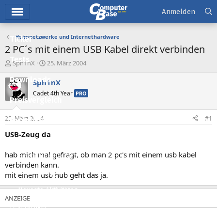
Hauptmenü
Anmelden
Heimnetzwerke und Internethardware
Ticker
2 PC´s mit einem USB Kabel direkt verbinden
Tests
E
E
Sph1nX
25. März 2004
r
r
Downloads
s
s
Sph1nX
t
t
Cadet 4th Year
PRO
e
e
Preisvergleich
l
l
l
l
25. März 2004
#1
Forum
e
t
r
a
USB-Zeug da
Aktuelles
m
hab mich mal gefragt, ob man 2 pc's mit einem usb kabel
Empfohlene Inhalte
verbinden kann.
Neue Beiträge
mit einem usb hub geht das ja.
Neueste Aktivitäten
Leserartikel