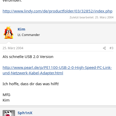
verbinden.
http://www.lindy.com/de/productfolder/03/32852/index.php
Zuletzt bearbeitet:
25. März 2004
Kim
Lt. Commander
25. März 2004
#3
Als schnelle USB 2.0 Version
http://www.pearl.de/p/PE1100-USB-2-0-High-Speed-PC-Link-
und-Netzwerk-Kabel-Adapter.html
Ich hoffe, dass dir das was hilft!
MfG
Kim
Sph1nX