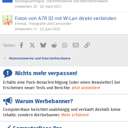
RockingGamingDe
Heimnetzwerke und Internethardware
Antworten
20
24. April 2021
Fotos von A7R III mit W-Lan direkt verbinden
EmmaL
Fotografie und Camcorder
Antworten
11
23. Juni 2020
Facebook
X (Twitter)
Bluesky
Reddit
WhatsApp
E-Mail
Link
Teilen:
Heimnetzwerke und Internethardware
Nichts mehr verpassen!
Erhalte eine Push-Benachrichtigung (oder einen Newsletter) bei
Erscheinen neuer Tests und Berichte:
Jetzt anmelden!
Warum Werbebanner?
ComputerBase berichtet unabhängig und verkauft deshalb keine
Inhalte, sondern Werbebanner.
Mehr erfahren!