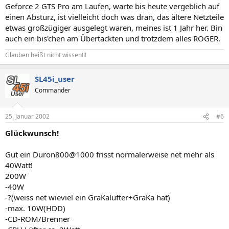
Geforce 2 GTS Pro am Laufen, warte bis heute vergeblich auf
einen Absturz, ist vielleicht doch was dran, das ältere Netzteile
etwas großzügiger ausgelegt waren, meines ist 1 Jahr her. Bin
auch ein bis'chen am Übertackten und trotzdem alles ROGER.
Glauben heißt nicht wissen!!!
SL45i_user
Commander
25. Januar 2002
#6
Glückwunsch!
Gut ein Duron800@1000 frisst normalerweise net mehr als
40Watt!
200W
-40W
-?(weiss net wieviel ein GraKalüfter+GraKa hat)
-max. 10W(HDD)
-CD-ROM/Brenner