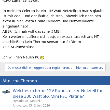
-CPU Lüfter ca. 2Watt
In meinem Celeron ist ein 145Watt Netzteil(ob man's glaubt
ist mir egal) und der läuft auch stabil,obwohl ich noch nen
extra Kühler+extra GraKa+Modem und Netzwerkkarte
eingebaut hab!
ABER!!!Ich hab voll das scheiß MB!
Kein weiteren Lüfteranschluss(den extra muss ich ans NT
anschließen) kein Thermo sensor!nur 2xDimm
kein AGPanschluss!
Ich will nen Neuen PC
Du musst dich einloggen oder registrieren, um hier zu antworten.
Ähnliche Themen
Welches externe 12V Rundstecker-Netzteil für
diese 300 Watt SFX Mini PSU Platine?
DJMadMax
Netzteile
Antworten
15
3. Juni 2026