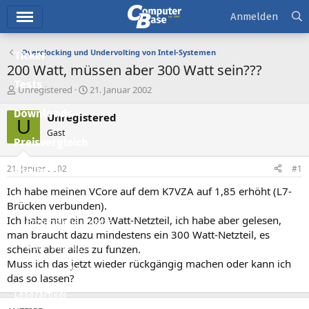
Hauptmenü
Anmelden
Overclocking und Undervolting von Intel-Systemen
Ticker
200 Watt, müssen aber 300 Watt sein???
Tests
E
E
Unregistered
21. Januar 2002
r
r
Downloads
s
s
Unregistered
U
t
t
Gast
e
e
Preisvergleich
l
l
l
l
21. Januar 2002
#1
Forum
e
t
r
a
Ich habe meinen VCore auf dem K7VZA auf 1,85 erhöht (L7-
Aktuelles
m
Brücken verbunden).
Ich habe nur ein 200 Watt-Netzteil, ich habe aber gelesen,
Empfohlene Inhalte
man braucht dazu mindestens ein 300 Watt-Netzteil, es
Neue Beiträge
scheint aber alles zu funzen.
Muss ich das jetzt wieder rückgängig machen oder kann ich
Neueste Aktivitäten
das so lassen?
Leserartikel