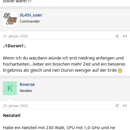
zuviel wäre???
SL45i_user
Commander
21. Januar 2002
#4
.:†Duron†:.
Wenn ich du wär,dann würde ich erst niedrieg anfangen und
hocharbeiten...lieber ein bisschen mehr Zeit und ein besseres
Ergebniss als gleich und nen Duron weniger auf der Erde
Knerze
K
Newbie
25. Januar 2002
#5
Netzteil
Habe ein Netzteil mit 230 Watt, CPU mit 1,0 GHz und ne