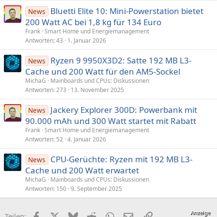
Bluetti Elite 10: Mini-Powerstation bietet
News
200 Watt AC bei 1,8 kg für 134 Euro
Frank
Smart Home und Energiemanagement
Antworten
43
1. Januar 2026
Ryzen 9 9950X3D2: Satte 192 MB L3-
News
Cache und 200 Watt für den AM5-Sockel
MichaG
Mainboards und CPUs: Diskussionen
Antworten
273
13. November 2025
Jackery Explorer 300D: Powerbank mit
News
90.000 mAh und 300 Watt startet mit Rabatt
Frank
Smart Home und Energiemanagement
Antworten
52
4. Januar 2026
CPU-Gerüchte: Ryzen mit 192 MB L3-
News
Cache und 200 Watt erwartet
MichaG
Mainboards und CPUs: Diskussionen
Antworten
150
9. September 2025
Facebook
X (Twitter)
Bluesky
Reddit
WhatsApp
E-Mail
Link
Teilen: