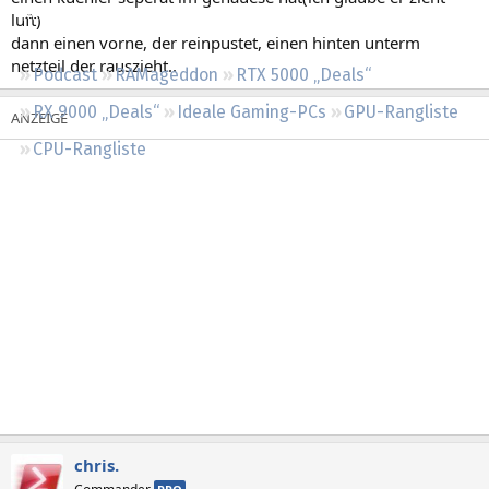
Regeln
luft)
dann einen vorne, der reinpustet, einen hinten unterm
netzteil der rauszieht..
Podcast
RAMageddon
RTX 5000 „Deals“
RX 9000 „Deals“
Ideale Gaming-PCs
GPU-Rangliste
CPU-Rangliste
chris.