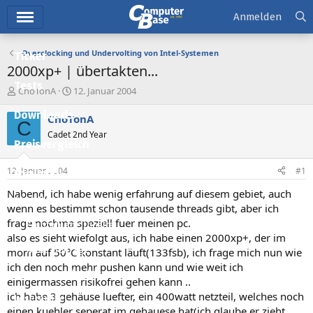
Hauptmenü
Anmelden
Overclocking und Undervolting von Intel-Systemen
Ticker
2000xp+ | übertakten...
Tests
E
E
ChoTonA
12. Januar 2004
r
r
Downloads
s
s
ChoTonA
C
t
t
Cadet 2nd Year
e
e
Preisvergleich
l
l
l
l
12. Januar 2004
#1
Forum
e
t
r
a
Nabend, ich habe wenig erfahrung auf diesem gebiet, auch
Aktuelles
m
wenn es bestimmt schon tausende threads gibt, aber ich
frage nochma speziell fuer meinen pc.
Empfohlene Inhalte
also es sieht wiefolgt aus, ich habe einen 2000xp+, der im
Neue Beiträge
mom auf 50°C konstant läuft(133fsb), ich frage mich nun wie
ich den noch mehr pushen kann und wie weit ich
Neueste Aktivitäten
einigermassen risikofrei gehen kann ..
ich habe 3 gehäuse luefter, ein 400watt netzteil, welches noch
Leserartikel
einen kuehler seperat im gehauese hat(ich glaube er zieht