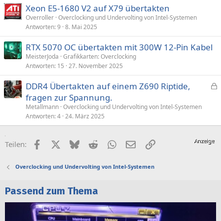
Xeon E5-1680 V2 auf X79 übertakten
Overroller
Overclocking und Undervolting von Intel-Systemen
Antworten
9
8. Mai 2025
RTX 5070 OC übertakten mit 300W 12-Pin Kabel
MeisterJoda
Grafikkarten: Overclocking
Antworten
15
27. November 2025
DDR4 Übertakten auf einem Z690 Riptide,
e
fragen zur Spannung.
s
Metallmann
Overclocking und Undervolting von Intel-Systemen
p
Antworten
4
24. März 2025
e
r
Facebook
X (Twitter)
Bluesky
Reddit
WhatsApp
E-Mail
Link
Teilen:
r
t
Overclocking und Undervolting von Intel-Systemen
Passend zum Thema