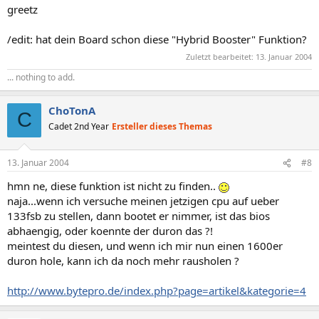
greetz
/edit: hat dein Board schon diese "Hybrid Booster" Funktion?
Zuletzt bearbeitet:
13. Januar 2004
... nothing to add.
ChoTonA
C
Cadet 2nd Year
Ersteller dieses Themas
13. Januar 2004
#8
hmn ne, diese funktion ist nicht zu finden..
naja...wenn ich versuche meinen jetzigen cpu auf ueber
133fsb zu stellen, dann bootet er nimmer, ist das bios
abhaengig, oder koennte der duron das ?!
meintest du diesen, und wenn ich mir nun einen 1600er
duron hole, kann ich da noch mehr rausholen ?
http://www.bytepro.de/index.php?page=artikel&kategorie=4