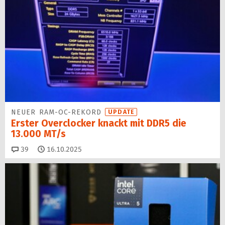
NEUER RAM-OC-REKORD
UPDATE
Erster Overclocker knackt mit DDR5 die
13.000 MT/s
Kommentare
39
16.10.2025