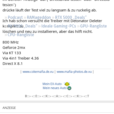
Regeln
testen")
drücke läuft der Test viel zu langsam & zu ruckelig ab.
Podcast
RAMageddon
RTX 5000 „Deals“
Ich hab schon versucht die Treiber mit Detonator Deleter
komplett zu
RX 9000 „Deals“
Ideale Gaming-PCs
GPU-Rangliste
löschen und neu zu installieren, aber das hilft nicht.
CPU-Rangliste
800 MHz
Geforce 2mx
Via KT 133
Via 4in1 Treiber 4.36
Direct X 8.1
|
www.cokemafia.de.vu
|
www.mafia-photos.de.vu
|
Mein EX-Auto
Mein neues Auto
B
:::» «:::
E
:::» «:::
K
:::» «:::
A
:::» «:::
C
:::» «:::
K
:::» «:::
T