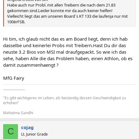
Habe auch nur Probl. mit allen Treibern die nach dem 21.83
gekommen sind.Leider konnte mir da auch keiner helfen!
Vielleicht liegt das am unseren Board`s KT 133 die laufenja nur mit
100èrFSB.
Hi tim, ich glaub nicht das es am Board liegt, denn ich hab
dasselbe und keinerlei Probs mit Treibern.Hast Du dir das
neuste 3.2 Bios von MSI mal draufgepackt. So wie ich das
sehe, haben Alle die das Problem haben, einen Athlon, ob es
damit zusammenhaengt ?
MfG Fairy
______________
"Es gibt wichtigeres im Leben, als beständig dessen Geschwindigkeit zu
erhöhen"
Mahatma Gandhi
cojag
C
Lt. Junior Grade