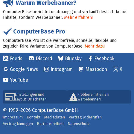
Warum Werbebanner?
ComputerBase berichtet unabhängig und verkauft deshalb keine
Inhalte, sondern Werbebanner.
Mehr erfahren!
ComputerBase Pro
ComputerBase Pro ist die werbefreie, schnelle, flexible und
zugleich faire Variante von ComputerBase.
Mehr dazu!
Feeds
Discord
Bluesky
Facebook
Google News
Instagram
Mastodon
X
YouTube
Einstellungen und
Probleme mit einem
Layout-Umschalter
Werbebanner?
© 1999–2026 ComputerBase GmbH
Impressum
Kontakt
Mediadaten
Vertrag widerrufen
Vertrag kündigen
Barrierefreiheit
Datenschutz