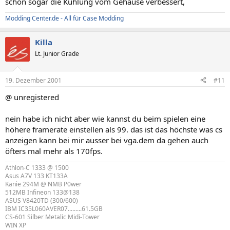
schon sogar die Kühlung vom Gehäuse verbessert,
Modding Center.de - All für Case Modding
Killa
Lt. Junior Grade
19. Dezember 2001
#11
@ unregistered
nein habe ich nicht aber wie kannst du beim spielen eine
höhere framerate einstellen als 99. das ist das höchste was cs
anzeigen kann bei mir ausser bei vga.dem da gehen auch
öfters mal mehr als 170fps.
Athlon-C 1333 @ 1500
Asus A7V 133 KT133A
Kanie 294M @ NMB P0wer
512MB Infineon 133@138
ASUS V8420TD (300/600)
IBM IC35L060AVER07.........61.5GB
CS-601 Silber Metalic Midi-Tower
WIN XP