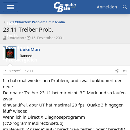
Hauptmenü
Anmelden
Grafikkarten: Probleme mit Nvidia
Ticker
23.11 Treiber Prob.
Tests
E
E
CokeMan
15. Dezember 2001
r
r
Downloads
s
s
CokeMan
t
t
Banned
e
e
Preisvergleich
l
l
l
l
15. Dezember 2001
#1
Forum
e
t
r
a
Ich hab mal wieder nen Problem, und zwar funktioniert der
Aktuelles
m
neue
Detonator Treiber 23.11 bei mir nicht. 3D Mark und so laufen
Empfohlene Inhalte
zwar
Neue Beiträge
einwandfrei, aber UT hat maximal 20 fps. Quake 3 hingegen
läuft wieder.
Neueste Aktivitäten
Wenn ich in Direct X Diagnoseprogramm
(C:\Programme\directx\setup)
Leserartikel
im Bereich "Anzeige" auf ("DirectDraw testen" oder "Direct3D