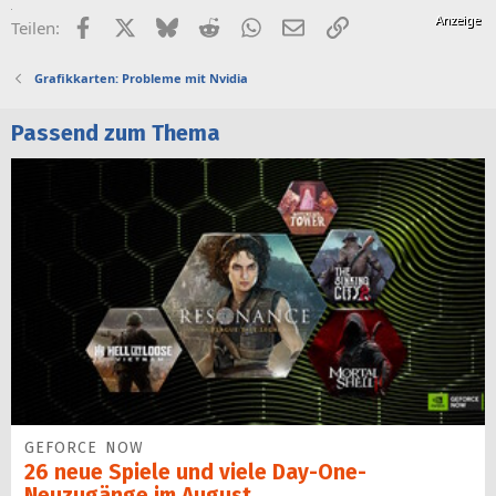
Facebook
X (Twitter)
Bluesky
Reddit
WhatsApp
E-Mail
Link
Teilen:
Grafikkarten: Probleme mit Nvidia
Passend zum Thema
GEFORCE NOW
26 neue Spiele und viele Day-One-
Neuzugänge im August