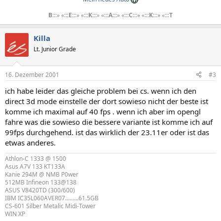
B
:::» «:::
E
:::» «:::
K
:::» «:::
A
:::» «:::
C
:::» «:::
K
:::» «:::
T
Killa
Lt. Junior Grade
16. Dezember 2001
#3
ich habe leider das gleiche problem bei cs. wenn ich den
direct 3d mode einstelle der dort sowieso nicht der beste ist
komme ich maximal auf 40 fps . wenn ich aber im opengl
fahre was die sowieso die bessere variante ist komme ich auf
99fps durchgehend. ist das wirklich der 23.11er oder ist das
etwas anderes.
Athlon-C 1333 @ 1500
Asus A7V 133 KT133A
Kanie 294M @ NMB P0wer
512MB Infineon 133@138
ASUS V8420TD (300/600)
IBM IC35L060AVER07.........61.5GB
CS-601 Silber Metalic Midi-Tower
WIN XP