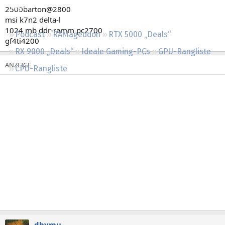
Regeln
2500barton@2800
msi k7n2 delta-l
1024 mb ddr-ramm pc2700
Podcast
RAMageddon
RTX 5000 „Deals“
gf4ti4200
RX 9000 „Deals“
Ideale Gaming-PCs
GPU-Rangliste
CPU-Rangliste
dhymu