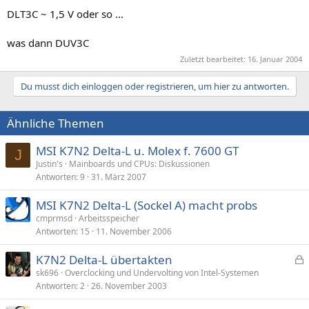
DLT3C ~ 1,5 V oder so ...
was dann DUV3C
Zuletzt bearbeitet:
16. Januar 2004
Du musst dich einloggen oder registrieren, um hier zu antworten.
Ähnliche Themen
MSI K7N2 Delta-L u. Molex f. 7600 GT
J
Justin's
Mainboards und CPUs: Diskussionen
Antworten
9
31. März 2007
MSI K7N2 Delta-L (Sockel A) macht probs
cmprmsd
Arbeitsspeicher
Antworten
15
11. November 2006
K7N2 Delta-L übertakten
e
sk696
Overclocking und Undervolting von Intel-Systemen
Antworten
2
26. November 2003
s
p