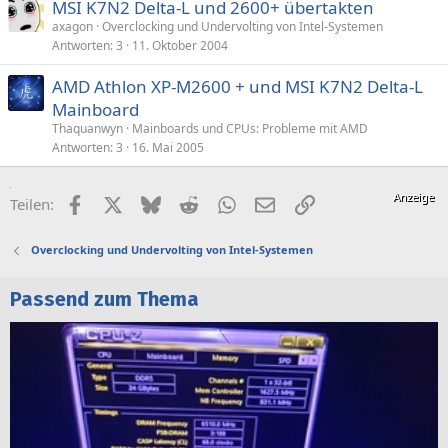
MSI K7N2 Delta-L und 2600+ übertakten
e
axagon
Overclocking und Undervolting von Intel-Systemen
r
Antworten
3
11. Oktober 2004
r
t
AMD Athlon XP-M2600 + und MSI K7N2 Delta-L
Mainboard
Thaquanwyn
Mainboards und CPUs: Probleme mit AMD
Antworten
3
16. Mai 2005
Facebook
X (Twitter)
Bluesky
Reddit
WhatsApp
E-Mail
Link
Teilen:
Overclocking und Undervolting von Intel-Systemen
Passend zum Thema