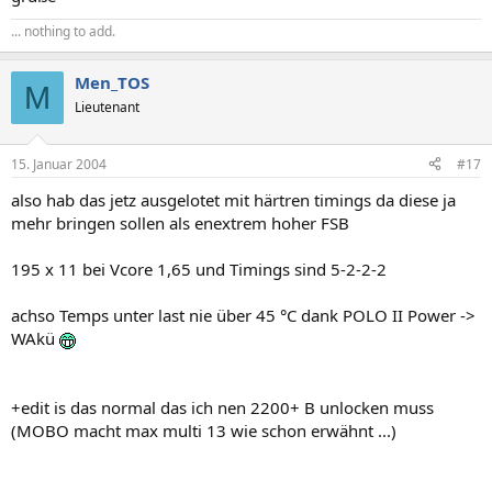
... nothing to add.
Men_TOS
M
Lieutenant
15. Januar 2004
#17
also hab das jetz ausgelotet mit härtren timings da diese ja
mehr bringen sollen als enextrem hoher FSB
195 x 11 bei Vcore 1,65 und Timings sind 5-2-2-2
achso Temps unter last nie über 45 °C dank POLO II Power ->
WAkü
+edit is das normal das ich nen 2200+ B unlocken muss
(MOBO macht max multi 13 wie schon erwähnt ...)