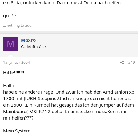
ein 8rda, unlocken kann. Dann musst Du da nachhelfen.
grüße
... nothing to add.
Maxro
M
Cadet 4th Year
15. Januar 2004
#19
Hilfe!!!!!!!!
Hallo
habe eine andere Frage .Und zwar ich hab den Amd athlon xp
1700 mit JIUBH-Stepping.Und ich kriege den nicht höher als
ein 2600+.Ein Kumpel hat gesagt das ich den Jumper auf dem
Mainboard( MSI K7N2 delta -L) umstecken muss.Könnt ihr
mir helfen????
Mein System: