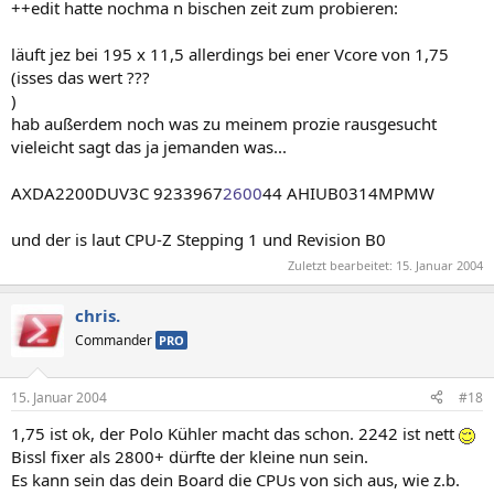
++edit hatte nochma n bischen zeit zum probieren:
läuft jez bei 195 x 11,5 allerdings bei ener Vcore von 1,75
(isses das wert ???
)
hab außerdem noch was zu meinem prozie rausgesucht
vieleicht sagt das ja jemanden was...
AXDA2200DUV3C 9233967
2600
44 AHIUB0314MPMW
und der is laut CPU-Z Stepping 1 und Revision B0
Zuletzt bearbeitet:
15. Januar 2004
chris.
Commander
PRO
15. Januar 2004
#18
1,75 ist ok, der Polo Kühler macht das schon. 2242 ist nett
Bissl fixer als 2800+ dürfte der kleine nun sein.
Es kann sein das dein Board die CPUs von sich aus, wie z.b.