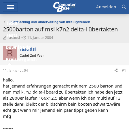
Hauptmenü
Anmelden
Overclocking und Undervolting von Intel-Systemen
Ticker
2500barton auf msi k7n2 delta-l übertakten
Tests
E
E
rastidsl
11. Januar 2004
r
r
Downloads
s
s
rastidsl
R
t
t
Cadet 2nd Year
e
e
Preisvergleich
l
l
l
l
11. Januar 2004
#1
Forum
e
t
r
a
hallo,
Aktuelles
m
hat jemand erfahrungen gemacht mit nem 2500 barton und
nem msi k7n2 delta-l board zu übertakten.ich habe den jetzt
Empfohlene Inhalte
als 2800er laufen 166x12,5 aber wenn ich den multi auf 13
Neue Beiträge
stelle dann bleibt der bildschirm bein booten schwarz,wäre
echt gut wenn mir jemand ein paar tipps geben kann
Neueste Aktivitäten
mfg
Leserartikel
-------