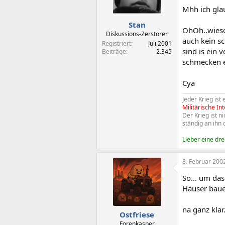
Mhh ich gla
Stan
OhOh..wieso 
Diskussions-Zerstörer
auch kein sc
Registriert
Juli 2001
sind is ein 
Beiträge
2.345
schmecken ei
Cya
Jeder Krieg ist
Militärische Int
Der Krieg ist 
ständig an ihn
Lieber eine dr
8. Februar 200
So... um das
Häuser baue
na ganz klar.
Ostfriese
Forenkasper