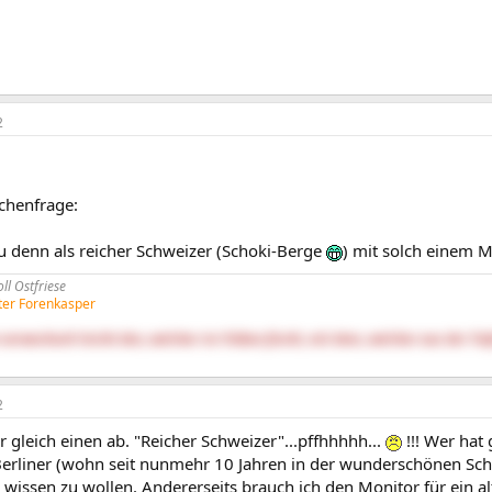
2
chenfrage:
u denn als reicher Schweizer (Schoki-Berge
) mit solch einem M
l Ostfriese
lter Forenkasper
verwechselt leicht den, welcher im Trüben fischt, mit dem, welcher aus der Tie
2
r gleich einen ab. "Reicher Schweizer"...pffhhhhh...
!!! Wer hat 
erliner (wohn seit nunmehr 10 Jahren in der wunderschönen Schwi
 wissen zu wollen. Andererseits brauch ich den Monitor für ein 