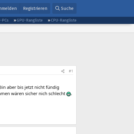
nmelden
Registrieren
Suche
g-PCs
GPU-Rangliste
CPU-Rangliste
#1
n aber bis jetzt nicht fündig
amen wären sicher nich schlecht
.