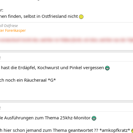
r:
nen finden, selbst in Ostfriesland nicht
l Ostfriese
lter Forenkasper
verwechselt leicht den, welcher im Trüben fischt, mit dem, welcher aus der Tie
2
 hast die Erdäpfel, Kochwurst und Pinkel vergessen
uch noch ein Räucheraal *G*
2
e Ausführungen zum Thema 25khz-Monitor
ich hier schon jemand zum Thema geantwortet ?? *amkopfkratz*