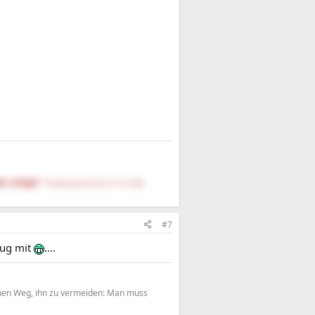
fe schöpft."
DasNietzscheEntchen (15.10.1844-
#7
ug mit
....
einen Weg, ihn zu vermeiden: Man muss