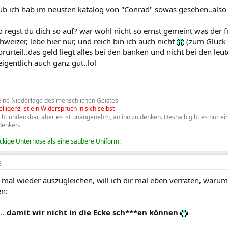
ub ich hab im neusten katalog von "Conrad" sowas gesehen..also
regst du dich so auf? war wohl nicht so ernst gemeint was der f
hweizer, lebe hier nur, und reich bin ich auch nicht
(zum Glück
vorurteil..das geld liegt alles bei den banken und nicht bei den leu
gentlich auch ganz gut..lol
 eine Niederlage des menschlichen Geistes
elligenz ist ein Widerspruch in sich selbst
nicht undenkbar, aber es ist unangenehm, an ihn zu denken. Deshalb gibt es nur 
 denken.
eckige Unterhose als eine saubere Uniform!
2
 mal wieder auszugleichen, will ich dir mal eben verraten, waru
n:
..
damit wir nicht in die Ecke sch***en können