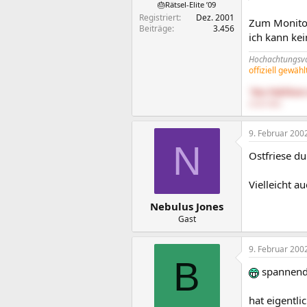
🎂Rätsel-Elite ’09
Registriert
Dez. 2001
Zum Monito
Beiträge
3.456
ich kann kei
Hochachtungsvol
offiziell gewäh
"Das Publikum 
25.08.1900)
9. Februar 200
N
Ostfriese du
Vielleicht a
Nebulus Jones
Gast
9. Februar 200
B
spannend
hat eigentl