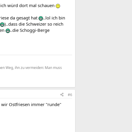
 ich würd dort mal schauen
riese da gesagt hat
..lol ich bin
)..dass die Schweizer so reich
ten
..die Schoggi-Berge
einen Weg, ihn zu vermeiden: Man muss
#6
m wir Ostfriesen immer "runde"