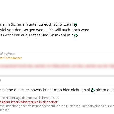
me im Sommer runter zu euch Schwitzern
!
oviel von den Bergen weg,... ich will auch noch was!
als Geschenk aug Matjes und Grünkohl mit
l Ostfriese
lter Forenkasper
verwechselt leicht den, welcher im Trüben fischt, mit dem, welcher aus der Tie
2
 liebe die teiler..sowas kriegt man hier nicht..grml
nimm gen
 eine Niederlage des menschlichen Geistes
elligenz ist ein Widerspruch in sich selbst
nicht undenkbar, aber es ist unangenehm, an ihn zu denken. Deshalb gibt es nur 
 denken.