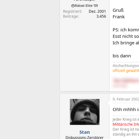
🎂Rätsel-Elite ’09
Gruß
Registriert
Dez. 2001
Frank
Beiträge
3.456
PS: ich kom
Esst nicht s
Ich bringe 
bis dann
Hochachtungsvol
offiziell gewäh
"Das Publikum 
25.08.1900)
9. Februar 200
Ohh mhhh ich
Jeder Krieg ist
Militärische Int
Der Krieg ist 
Stan
ständig an ihn
Diskussions-Zerstörer