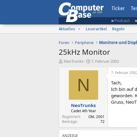
Ticker
Te
Podcast
Aktuelles
Leserartikel
Regeln
Foren
Peripherie
Monitore und Disp
25kHz Monitor
E
E
NeoTrunks
7. Februar 2002
r
r
s
s
7. Februar 200
t
t
N
Tach,
e
e
l
l
Ich bin auf 
l
l
geworden. K
e
t
Gruss, NeoT
NeoTrunks
r
a
m
Cadet 4th Year
Registriert
Okt. 2001
Beiträge
72