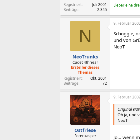
Registriert
Juli 2001
Lieber eine dr
Beiträge
2.345
9. Februar 200
N
Schoggie, od
und von Grü
NeoT
NeoTrunks
Cadet 4th Year
Ersteller dieses
Themas
Registriert
Okt. 2001
Beiträge
72
9. Februar 200
Original ers
Oh ja, und 
NeoT
Ostfriese
Forenkasper
Jo... wenn m