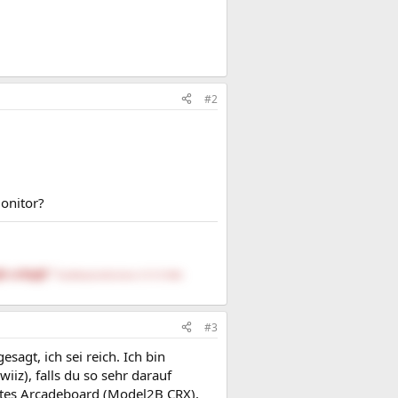
#2
onitor?
fe schöpft."
DasNietzscheEntchen (15.10.1844-
#3
gesagt, ich sei reich. Ich bin
iz), falls du so sehr darauf
altes Arcadeboard (Model2B CRX),