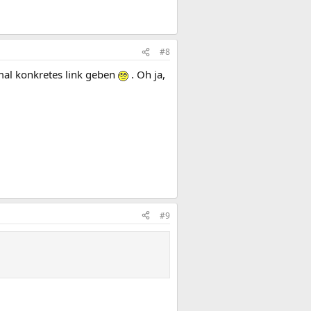
#8
 mal konkretes link geben
. Oh ja,
#9