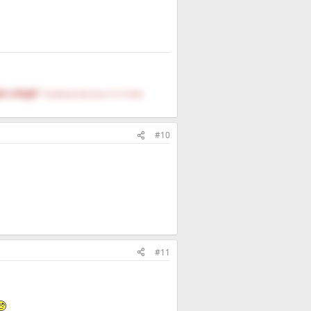
fe schöpft."
DasNietzscheEntchen (15.10.1844-
#10
#11