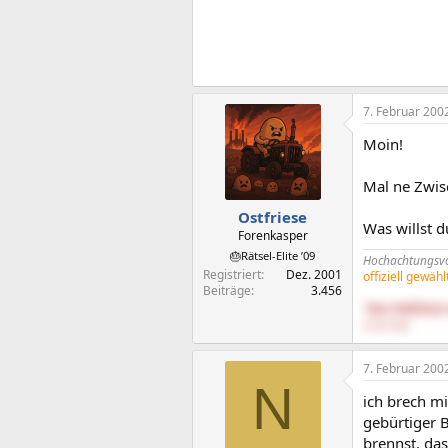
7. Februar 200
Moin!
Mal ne Zwis
Ostfriese
Was willst d
Forenkasper
🎂Rätsel-Elite ’09
Hochachtungsvol
Registriert
Dez. 2001
offiziell gewäh
Beiträge
3.456
"Das Publikum 
25.08.1900)
7. Februar 200
N
ich brech mi
gebürtiger B
brennst, das