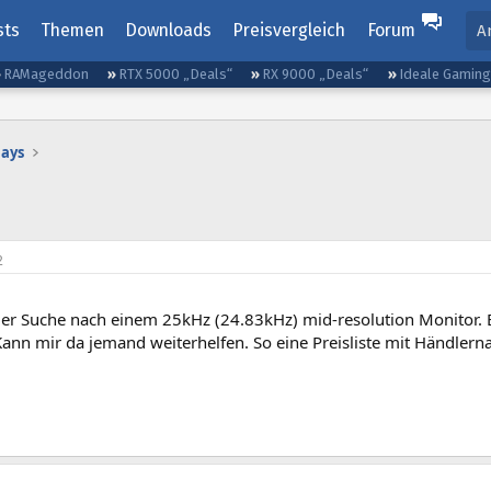
sts
Themen
Downloads
Preisvergleich
Forum
A
RAMageddon
RTX 5000 „Deals“
RX 9000 „Deals“
Ideale Gamin
lays
2
der Suche nach einem 25kHz (24.83kHz) mid-resolution Monitor. Bi
ann mir da jemand weiterhelfen. So eine Preisliste mit Händlern