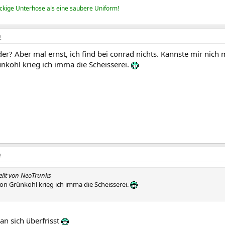
eckige Unterhose als eine saubere Uniform!
2
er? Aber mal ernst, ich find bei conrad nichts. Kannste mir nich
nkohl krieg ich imma die Scheisserei.
2
tellt von NeoTrunks
von Grünkohl krieg ich imma die Scheisserei.
an sich überfrisst