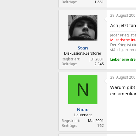
Beiträge
1.661
29. August 200
Ach jetzt fä
Jeder Krieg ist
Militärische Int
Der Krieg ist 
Stan
ständig an ihn
Diskussions-Zerstörer
Registriert
Juli 2001
Lieber eine dr
Beiträge
2.345
29. August 200
N
Warum gibt e
ein amerika
Nicie
Lieutenant
Registriert
Mai 2001
Beiträge
762