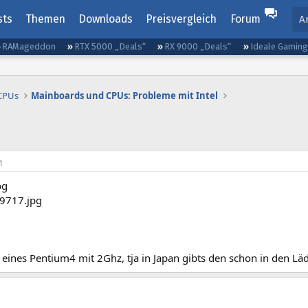
sts
Themen
Downloads
Preisvergleich
Forum
A
RAMageddon
RTX 5000 „Deals“
RX 9000 „Deals“
Ideale Gamin
 CPUs
Mainboards und CPUs: Probleme mit Intel
1
ld eines Pentium4 mit 2Ghz, tja in Japan gibts den schon in den L