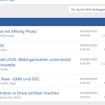
Du musst dich einloggen
 mit Affinity Photo
Antworten
Aufrufe
1.
Multimedia
26
Antworten
Aufrufe
media
io 2026: Bildorganisation unterstützt
Antworten
Aufrufe
2.
amodelle
imedia
x Raw - GX80 und S5II
Antworten
Aufrufe
nd Mac-Apps
Ordner in Drive sichtbar machen
Antworten
Aufrufe
kspeicher (NAS)