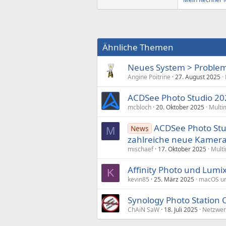
Ähnliche Themen
Neues System > Probleme
Angine Poitrine
27. August 2025
ACDSee Photo Studio 20
mcbloch
20. Oktober 2025
Multi
ACDSee Photo Stud
News
M
zahlreiche neue Kamer
mischaef
17. Oktober 2025
Mult
Affinity Photo und Lumi
K
kevin85
25. März 2025
macOS u
Synology Photo Station 
ChAiN SaW
18. Juli 2025
Netzwer