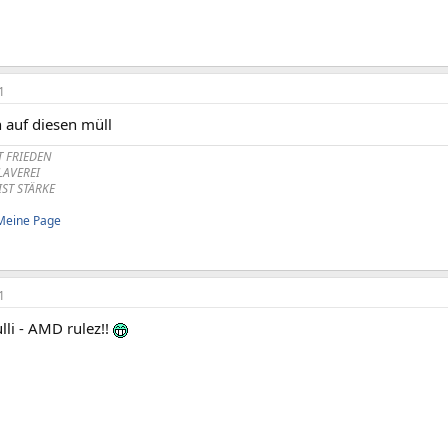
1
 auf diesen müll
T FRIEDEN
KLAVEREI
IST STÄRKE
Meine Page
1
li - AMD rulez!!