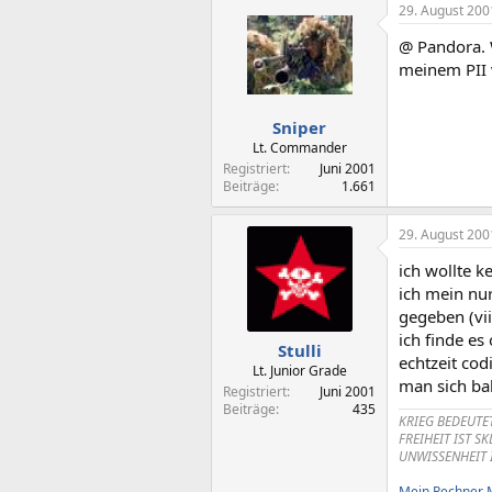
29. August 200
@ Pandora. W
meinem PII 
Sniper
Lt. Commander
Registriert
Juni 2001
Beiträge
1.661
29. August 200
ich wollte k
ich mein nur
gegeben (vii
ich finde es
Stulli
echtzeit cod
Lt. Junior Grade
man sich ba
Registriert
Juni 2001
Beiträge
435
KRIEG BEDEUTE
FREIHEIT IST S
UNWISSENHEIT 
Mein Rechner