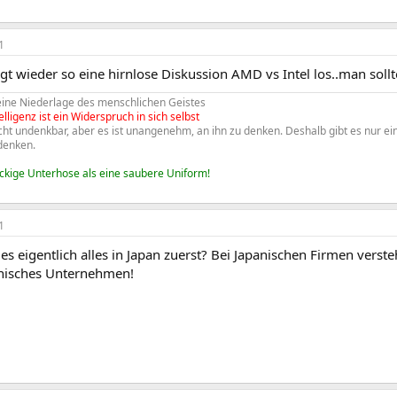
1
ngt wieder so eine hirnlose Diskussion AMD vs Intel los..man soll
 eine Niederlage des menschlichen Geistes
elligenz ist ein Widerspruch in sich selbst
nicht undenkbar, aber es ist unangenehm, an ihn zu denken. Deshalb gibt es nur 
 denken.
eckige Unterhose als eine saubere Uniform!
1
s eigentlich alles in Japan zuerst? Bei Japanischen Firmen versteh
nisches Unternehmen!