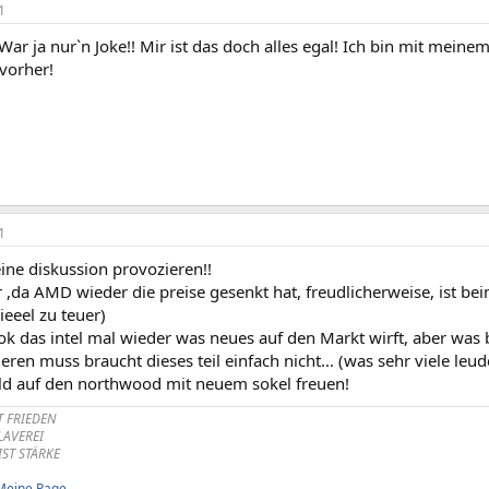
1
ar ja nur`n Joke!! Mir ist das doch alles egal! Ich bin mit mein
vorher!
1
eine diskussion provozieren!!
 ,da AMD wieder die preise gesenkt hat, freudlicherweise, ist bei
ieeel zu teuer)
 ok das intel mal wieder was neues auf den Markt wirft, aber was
ieren muss braucht dieses teil einfach nicht... (was sehr viele le
ld auf den northwood mit neuem sokel freuen!
T FRIEDEN
KLAVEREI
IST STÄRKE
Meine Page