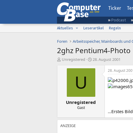
Ticker
Te
Podcast
Aktuelles
Leserartikel
Regeln
Foren
Arbeitsspeicher, Mainboards und
2ghz Pentium4-Photo
E
E
Unregistered
28. August 2001
r
r
s
s
28. August 200
t
t
U
e
e
l
l
l
l
e
t
Unregistered
r
a
m
Gast
...Erstes Bi