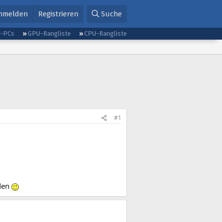
nmelden
Registrieren
Suche
g-PCs
GPU-Rangliste
CPU-Rangliste
#1
äden