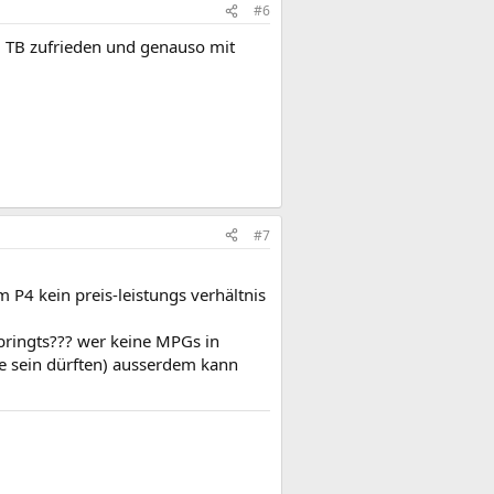
#6
em TB zufrieden und genauso mit
#7
m P4 kein preis-leistungs verhältnis
 bringts??? wer keine MPGs in
ude sein dürften) ausserdem kann