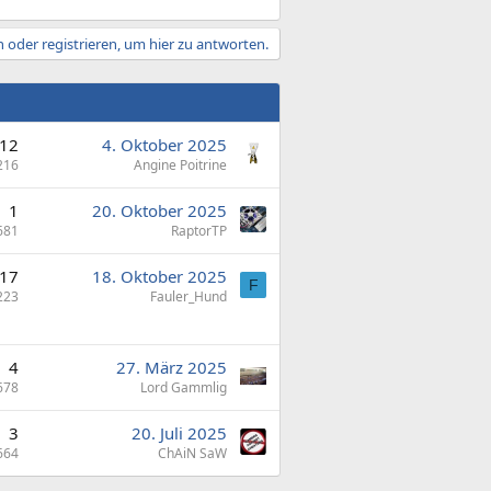
 oder registrieren, um hier zu antworten.
12
4. Oktober 2025
216
Angine Poitrine
1
20. Oktober 2025
681
RaptorTP
17
18. Oktober 2025
F
223
Fauler_Hund
4
27. März 2025
678
Lord Gammlig
3
20. Juli 2025
664
ChAiN SaW