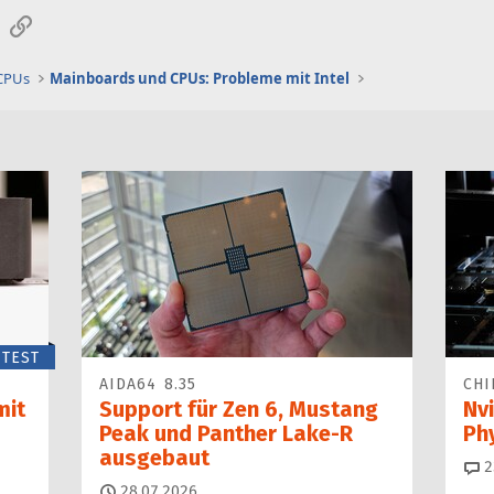
sApp
E-Mail
Link
 CPUs
Mainboards und CPUs: Probleme mit Intel
TEST
AIDA64 8.35
CHI
mit
Support für Zen 6, Mustang
Nvi
Peak und Panther Lake-R
Ph
ausgebaut
2
28.07.2026