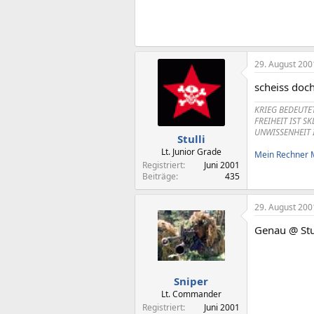
29. August 200
scheiss doch
KRIEG BEDEUTE
FREIHEIT IST S
UNWISSENHEIT 
Stulli
Lt. Junior Grade
Mein Rechner
Registriert
Juni 2001
Beiträge
435
29. August 200
Genau @ Stul
Sniper
Lt. Commander
Registriert
Juni 2001