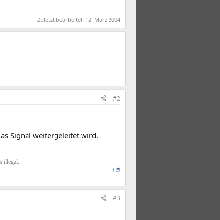
Zuletzt bearbeitet:
12. März 2004
#2
s Signal weitergeleitet wird.
illegal.
†
🦉
#3