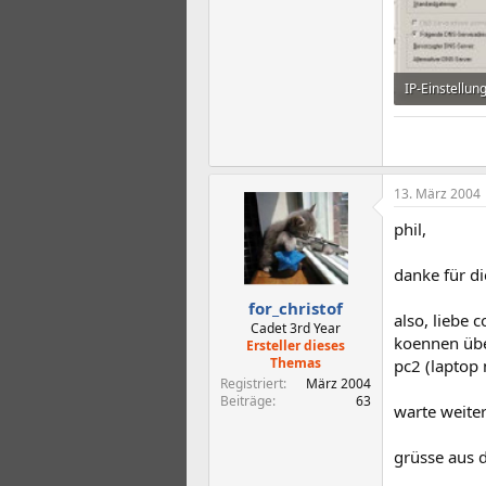
IP-Einstellun
37,7 KB · Auf
13. März 2004
phil,
danke für di
for_christof
also, liebe
Cadet 3rd Year
koennen übe
Ersteller dieses
Themas
pc2 (laptop 
Registriert
März 2004
Beiträge
63
warte weiter
grüsse aus 