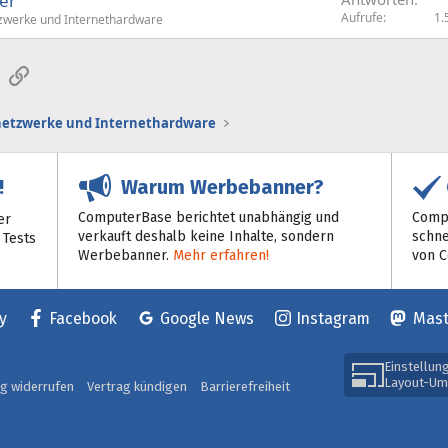
er
Aufrufe
1.
werke und Internethardware
sApp
E-Mail
Link
etzwerke und Internethardware
Warum Werbebanner?
!
ComputerBase berichtet unabhängig und
Compu
er
verkauft deshalb keine Inhalte, sondern
schne
 Tests
Werbebanner.
Mehr erfahren!
von 
y
Facebook
Google News
Instagram
Mas
Einstellun
Layout-Um
ag widerrufen
Vertrag kündigen
Barrierefreiheit