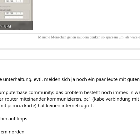
gen.jpg
rufe: 341
Manche Menschen gehen mit dem denken so sparsam um, als wäre es 
e unterhaltung. evtl. melden sich ja noch ein paar leute mit guten
 computerbase community: das problem besteht noch immer. in we
r router miteinander kommunizieren. pc1 (kabelverbindung mit ro
mit pcmcia karte) hat keinen internetzugriff.
hin auf tipps.
dem norden,