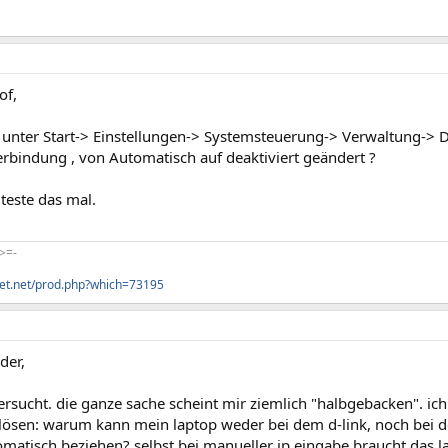
of,
 unter Start-> Einstellungen-> Systemsteuerung-> Verwaltung-> D
erbindung , von Automatisch auf deaktiviert geändert ?
teste das mal.
>=-
uet.net/prod.php?which=73195
der,
versucht. die ganze sache scheint mir ziemlich "halbgebacken". i
lösen: warum kann mein laptop weder bei dem d-link, noch bei de
omatisch beziehen? selbst bei manueller ip eingabe braucht das 