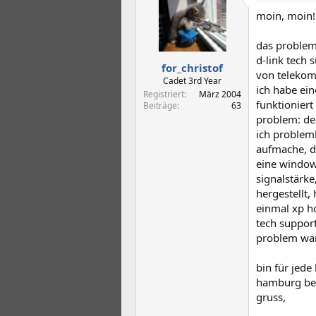
t
t
moin, moin!
e
e
l
l
l
l
das problem
e
t
d-link tech 
for_christof
r
a
von telekom 
m
Cadet 3rd Year
ich habe ein
Registriert
März 2004
funktioniert
Beiträge
63
problem: der
ich probleml
aufmache, d
eine windows
signalstärke
hergestellt,
einmal xp h
tech suppor
problem war 
bin für jede
hamburg be
gruss,