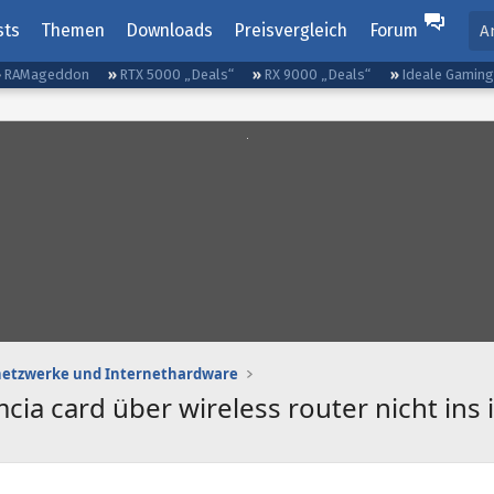
sts
Themen
Downloads
Preisvergleich
Forum
A
RAMageddon
RTX 5000 „Deals“
RX 9000 „Deals“
Ideale Gamin
etzwerke und Internethardware
ia card über wireless router nicht ins 