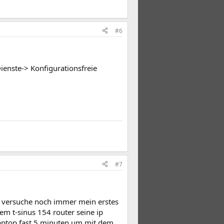
#6
ienste-> Konfigurationsfreie
#7
ch versuche noch immer mein erstes
m t-sinus 154 router seine ip
laptop fast 5 minuten um mit dem