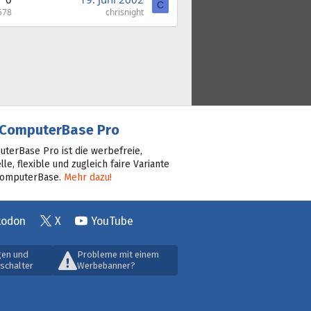
C
578
chrisnight
ComputerBase Pro
terBase Pro ist die werbefreie,
lle, flexible und zugleich faire Variante
ComputerBase.
Mehr dazu!
todon
X
YouTube
gen und
Probleme mit einem
schalter
Werbebanner?