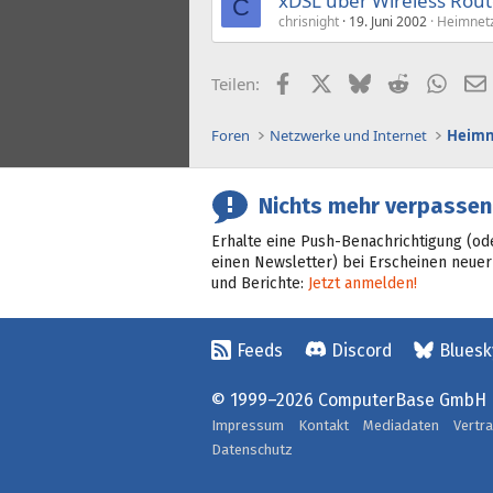
xDSL über Wireless Rout
C
chrisnight
19. Juni 2002
Heimnetz
Facebook
X (Twitter)
Bluesky
Reddit
What
Teilen:
Foren
Netzwerke und Internet
Heimn
Nichts mehr verpassen
Erhalte eine Push-Benachrichtigung (od
einen Newsletter) bei Erscheinen neuer
und Berichte:
Jetzt anmelden!
Feeds
Discord
Bluesk
© 1999–2026 ComputerBase GmbH
Impressum
Kontakt
Mediadaten
Vertr
Datenschutz