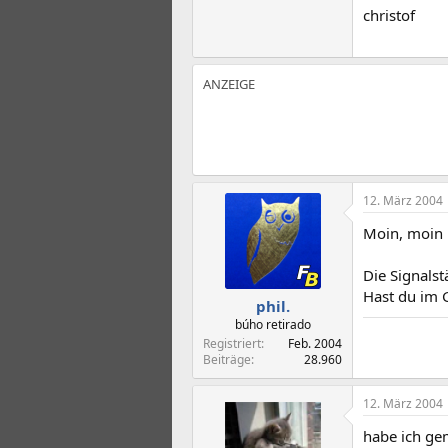
christof
12. März 2004
Moin, moin
Die Signalst
Hast du im 
phil.
búho retirado
Registriert
Feb. 2004
Beiträge
28.960
12. März 2004
habe ich ge