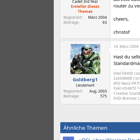
Cadet 3rd Year
router zu ve
Ersteller dieses
Themas
Registriert
März 2004
cheers,
Beiträge
63
christof
14. März 2004
Hast du selb
Standardmä
Intel E8400 co
2x2048MB Cor
Goldberg1
MSI Neo2-FR P3
Lieutenant
Palit HD4870 
Registriert
Aug. 2003
Creative Sound
Beiträge
575
DVD-Brenner L
Ähnliche Themen