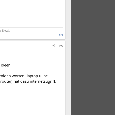
illegal.
†
🦉
#5
 ideen.
nigen worten -laptop u. pc
uter) hat dazu internetzugriff.