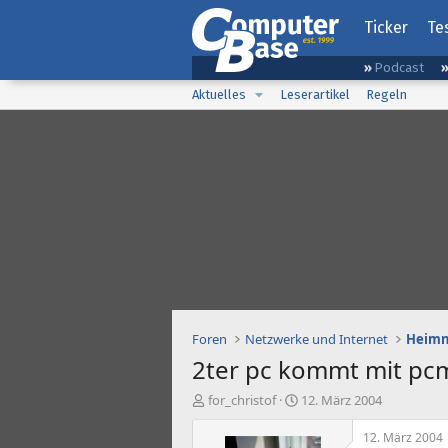
Ticker
Te
Podcast
Aktuelles
Leserartikel
Regeln
Foren
Netzwerke und Internet
Heimn
2ter pc kommt mit pcmc
E
E
for_christof
12. März 2004
r
r
s
s
12. März 2004