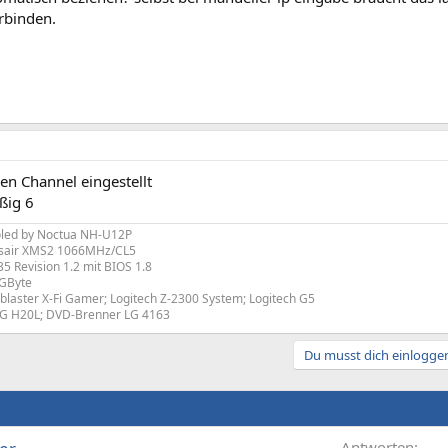
rbinden.
en Channel eingestellt
ßig 6
oled by Noctua NH-U12P
sair XMS2 1066MHz/CL5
5 Revision 1.2 mit BIOS 1.8
1GByte
blaster X-Fi Gamer; Logitech Z-2300 System; Logitech G5
G H20L; DVD-Brenner LG 4163
Du musst dich einloggen
Antworten