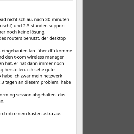
ead nicht schlau. nach 30 minuten
auscht) und 2.5 stunden support
mer noch keine lösung.
des routers benutzt. der desktop
nen eingebauten lan. über dfü komme
 und den t-com wireless manager
en hat. er hat dann immer noch
 herstellen. ich sehe gute
so habe ich zwar mein netzwerk
seit 3 tagen an diesem problem. habe
torming session abgehalten. das
en.
wird mti einem kasten astra aus