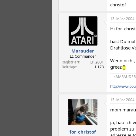
christof
13. März 2004
Hi for_christ
hast Du mal
Drahtlose V
Marauder
Lt. Commander
Wenn nicht, 
Registriert
Juli 2001
greez
Beiträge
1.173
-=<MARAUDER
http://www.po
13. März 2004
moin marau
ja, hab ich 
problem zu 
for_christof
adresse aut