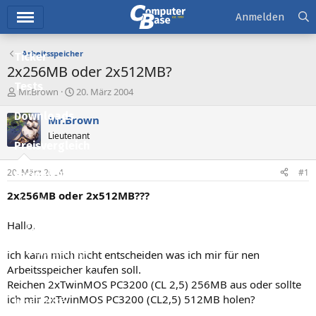
Hauptmenü
Anmelden
Arbeitsspeicher
Ticker
2x256MB oder 2x512MB?
Tests
E
E
Mr.Brown
20. März 2004
r
r
Downloads
s
s
Mr.Brown
t
t
Lieutenant
e
e
Preisvergleich
l
l
l
l
20. März 2004
#1
Forum
e
t
r
a
2x256MB oder 2x512MB???
Aktuelles
m
Hallo,
Empfohlene Inhalte
Neue Beiträge
ich kann mich nicht entscheiden was ich mir für nen
Arbeitsspeicher kaufen soll.
Neueste Aktivitäten
Reichen 2xTwinMOS PC3200 (CL 2,5) 256MB aus oder sollte
ich mir 2xTwinMOS PC3200 (CL2,5) 512MB holen?
Leserartikel