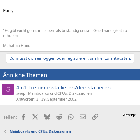
Fairy
______________
"Es gibt wichtigeres im Leben, als beständig dessen Geschwindigkeit zu
erhöhen"
Mahatma Gandhi
Du musst dich einloggen oder registrieren, um hier zu antworten.
Ähnliche Themen
4in1 Treiber installieren/deinstallieren
S
swup
Mainboards und CPUs: Diskussionen
Antworten
2
29. September 2002
Facebook
X (Twitter)
Bluesky
Reddit
WhatsApp
E-Mail
Link
Teilen:
Mainboards und CPUs: Diskussionen