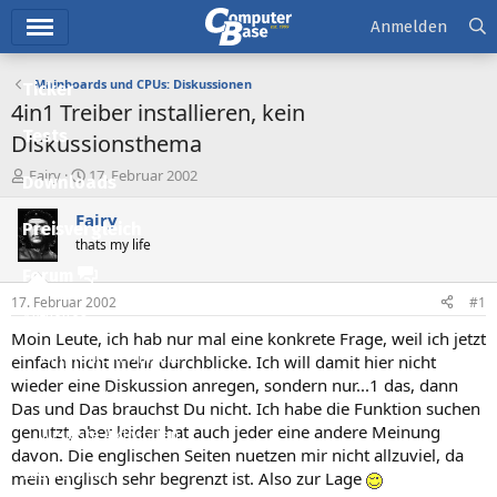
Hauptmenü
Anmelden
Mainboards und CPUs: Diskussionen
Ticker
4in1 Treiber installieren, kein
Tests
Diskussionsthema
E
E
Fairy
17. Februar 2002
Downloads
r
r
s
s
Fairy
Preisvergleich
t
t
thats my life
e
e
l
l
Forum
l
l
17. Februar 2002
#1
e
t
Aktuelles
r
a
Moin Leute, ich hab nur mal eine konkrete Frage, weil ich jetzt
m
Empfohlene Inhalte
einfach nicht mehr durchblicke. Ich will damit hier nicht
wieder eine Diskussion anregen, sondern nur...1 das, dann
Neue Beiträge
Das und Das brauchst Du nicht. Ich habe die Funktion suchen
genutzt, aber leider hat auch jeder eine andere Meinung
Neueste Aktivitäten
davon. Die englischen Seiten nuetzen mir nicht allzuviel, da
Leserartikel
mein englisch sehr begrenzt ist. Also zur Lage