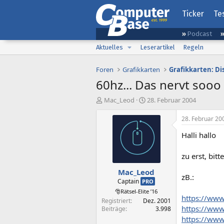
Ticker
Te
Podcast
Aktuelles
Leserartikel
Regeln
Foren
Grafikkarten
Grafikkarten: D
60hz... Das nervt sooo
E
E
Mac_Leod
28. Februar 2004
r
r
s
s
28. Februar 20
t
t
Halli hallo
e
e
l
l
l
l
zu erst, bit
e
t
Mac_Leod
r
a
zB.:
m
Captain
PRO
🎅Rätsel-Elite ’16
https://www
Registriert
Dez. 2001
https://www
Beiträge
3.998
https://www