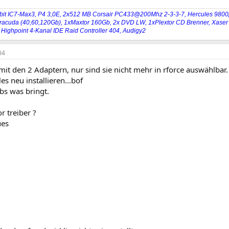
bit IC7-Max3, P4 3,0E, 2x512 MB Corsair PC433@200Mhz 2-3-3-7, Hercules 9800p
racuda (40,60,120Gb), 1xMaxtor 160Gb, 2x DVD LW, 1xPlextor CD Brenner, Xaser I
 Highpoint 4-Kanal IDE Raid Controller 404, Audigy2
04
it den 2 Adaptern, nur sind sie nicht mehr in rforce auswählbar.
es neu installieren...bof
bs was bringt.
r treiber ?
ues