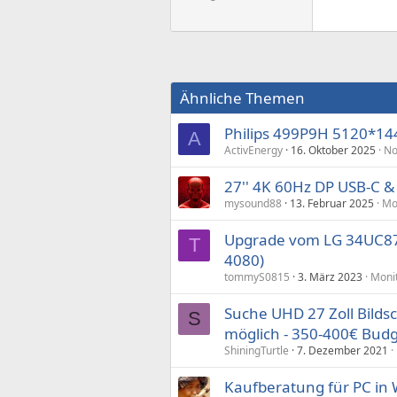
Ähnliche Themen
Philips 499P9H 5120*1
A
ActivEnergy
16. Oktober 2025
No
27'' 4K 60Hz DP USB-C & -
mysound88
13. Februar 2025
Mo
Upgrade vom LG 34UC87
T
4080)
tommyS0815
3. März 2023
Monit
Suche UHD 27 Zoll Bild
S
möglich - 350-400€ Bud
ShiningTurtle
7. Dezember 2021
Kaufberatung für PC in