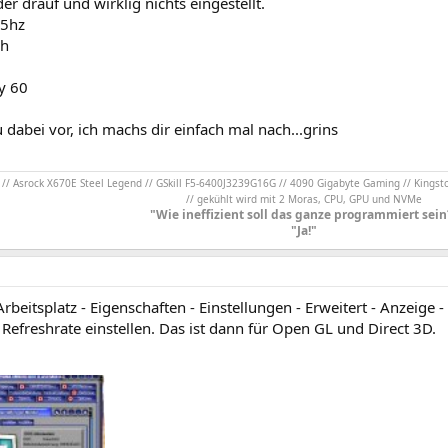
der drauf und wirklig nichts eingestellt.
5hz
ch
y 60
 dabei vor, ich machs dir einfach mal nach...grins
/ Asrock X670E Steel Legend // GSkill F5-6400J3239G16G // 4090 Gigabyte Gaming // Kingst
// gekühlt wird mit 2 Moras, CPU, GPU und NVMe
"Wie ineffizient soll das ganze programmiert sein
"Ja!"
Arbeitsplatz - Eigenschaften - Einstellungen - Erweitert - Anzeige -
efreshrate einstellen. Das ist dann für Open GL und Direct 3D.