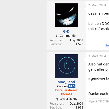
2. März 2004
das man beim
bei den DDC 
mit refreshl
G-D
Lt. Commander
Registriert
Aug. 2003
Beiträge
1.523
Su
3. März 2004
Also mit de
geht alles pr
irgendwie 
Mac_Leod
Captain
PRO
Ersteller dieses
Danke euch 
Themas
🎅Rätsel-Elite ’16
Ryzen9 7950X3D /
Registriert
Dez. 2001
Beiträge
3.998