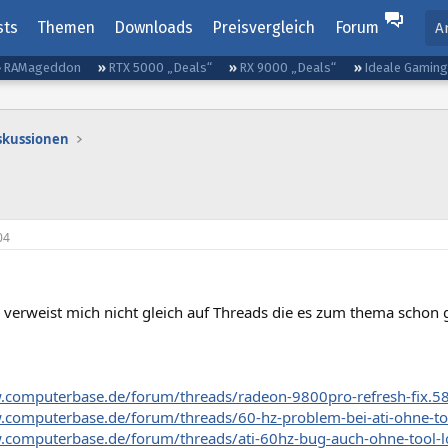
sts
Themen
Downloads
Preisvergleich
Forum
A
RAMageddon
RTX 5000 „Deals“
RX 9000 „Deals“
Ideale Gamin
iskussionen
04
te verweist mich nicht gleich auf Threads die es zum thema schon g
.computerbase.de/forum/threads/radeon-9800pro-refresh-fix.5
.computerbase.de/forum/threads/60-hz-problem-bei-ati-ohne-to
.computerbase.de/forum/threads/ati-60hz-bug-auch-ohne-tool-