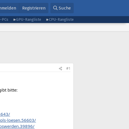
nmelden
Registrieren
Suche
g-PCs
GPU-Rangliste
CPU-Rangliste
#1
ibt bitte:
8643/
ols-loesen.56603/
loswerden.39896/