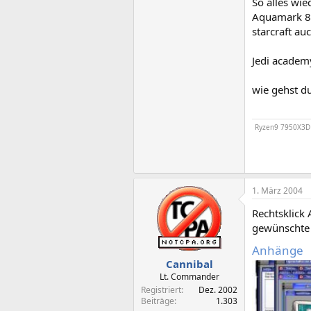
So alles wie
Aquamark 8
starcraft au
Jedi academ
wie gehst du
Ryzen9 7950X3D /
1. März 2004
Rechtsklick 
gewünschte R
Anhänge
Cannibal
Lt. Commander
Registriert
Dez. 2002
Beiträge
1.303