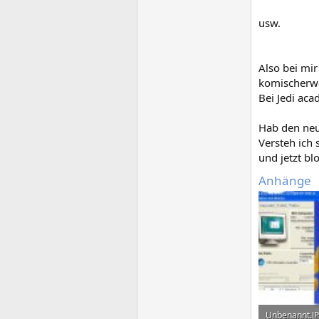
usw.
Also bei mir
komischerwei
Bei Jedi ac
Hab den neu
Versteh ich 
und jetzt bl
Anhänge
Unbenannt.J