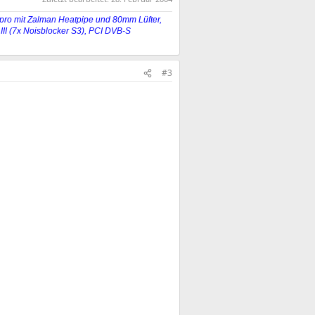
ro mit Zalman Heatpipe und 80mm Lüfter,
II (7x Noisblocker S3), PCI DVB-S
#3