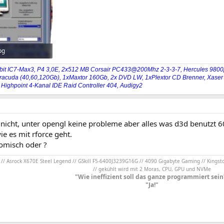
pg
rufe: 303
bit IC7-Max3, P4 3,0E, 2x512 MB Corsair PC433@200Mhz 2-3-3-7, Hercules 9800p
racuda (40,60,120Gb), 1xMaxtor 160Gb, 2x DVD LW, 1xPlextor CD Brenner, Xaser I
 Highpoint 4-Kanal IDE Raid Controller 404, Audigy2
r nicht, unter opengl keine probleme aber alles was d3d benutzt 6
e es mit rforce geht.
omisch oder ?
/ Asrock X670E Steel Legend // GSkill F5-6400J3239G16G // 4090 Gigabyte Gaming // Kingst
// gekühlt wird mit 2 Moras, CPU, GPU und NVMe
"Wie ineffizient soll das ganze programmiert sein
"Ja!"