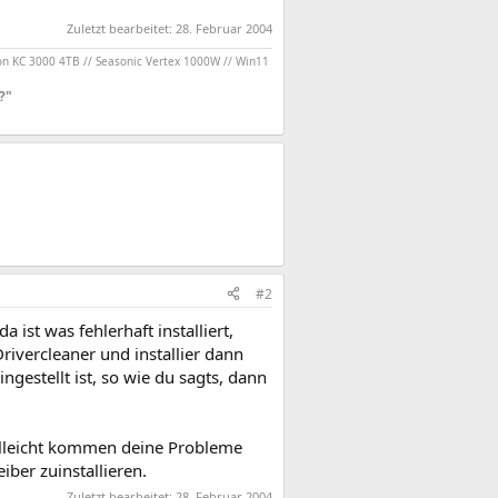
Zuletzt bearbeitet:
28. Februar 2004
on KC 3000 4TB // Seasonic Vertex 1000W // Win11
?"
#2
 ist was fehlerhaft installiert,
Drivercleaner und installier dann
gestellt ist, so wie du sagts, dann
elleicht kommen deine Probleme
ber zuinstallieren.
Zuletzt bearbeitet:
28. Februar 2004