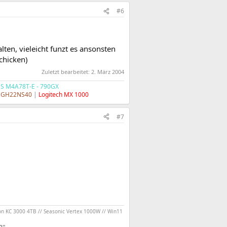
#6
ten, vieleicht funzt es ansonsten
schicken)
Zuletzt bearbeitet:
2. März 2004
S M4A78T-E - 790GX
 GH22NS40
|
Logitech MX 1000
#7
on KC 3000 4TB // Seasonic Vertex 1000W // Win11