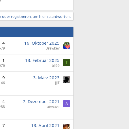
?"
 oder registrieren, um hier zu antworten.
4
16. Oktober 2025
579
Drewkev
1
13. Februar 2025
T
576
till69
9
3. März 2023
146
JJJT
4
7. Dezember 2021
A
288
airwave
7
13. April 2021