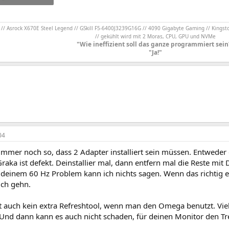
rufe: 354
/ Asrock X670E Steel Legend // GSkill F5-6400J3239G16G // 4090 Gigabyte Gaming // Kingst
// gekühlt wird mit 2 Moras, CPU, GPU und NVMe
"Wie ineffizient soll das ganze programmiert sein
"Ja!"
04
 immer noch so, dass 2 Adapter installiert sein müssen. Entweder da
raka ist defekt. Deinstallier mal, dann entfern mal die Reste mit 
deinem 60 Hz Problem kann ich nichts sagen. Wenn das richtig ein
ch gehn.
 auch kein extra Refreshtool, wenn man den Omega benutzt. Vi
Und dann kann es auch nicht schaden, für deinen Monitor den Trei