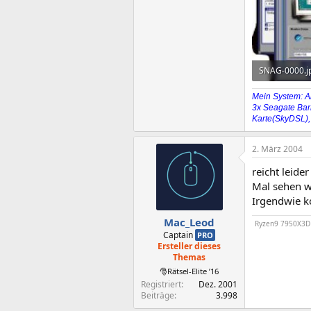
SNAG-0000.j
60,3 KB · Auf
Mein System: A
3x Seagate Bar
Karte(SkyDSL),
2. März 2004
reicht leide
Mal sehen wi
Irgendwie k
Mac_Leod
Ryzen9 7950X3D /
Captain
PRO
Ersteller dieses
Themas
🎅Rätsel-Elite ’16
Registriert
Dez. 2001
Beiträge
3.998