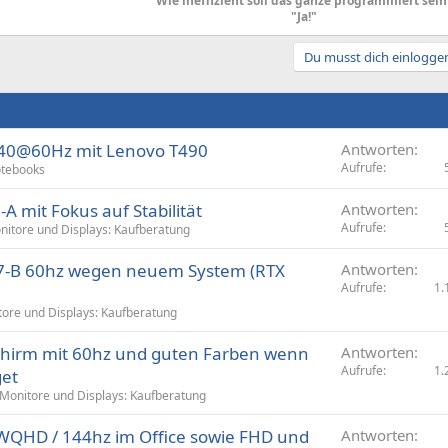
"Wie ineffizient soll das ganze programmiert sein
"Ja!"
Du musst dich einloggen
440@60Hz mit Lenovo T490
Antworten
Aufrufe
tebooks
A mit Fokus auf Stabilität
Antworten
Aufrufe
nitore und Displays: Kaufberatung
-B 60hz wegen neuem System (RTX
Antworten
Aufrufe
1.
ore und Displays: Kaufberatung
schirm mit 60hz und guten Farben wenn
Antworten
Aufrufe
1.
get
Monitore und Displays: Kaufberatung
 WQHD / 144hz im Office sowie FHD und
Antworten