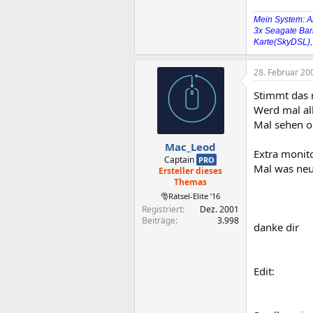
Mein System: A
3x Seagate Bar
Karte(SkyDSL),
28. Februar 20
Stimmt das m
Werd mal all
Mal sehen o
Mac_Leod
Extra monito
Captain
PRO
Mal was ne
Ersteller dieses
Themas
🎅Rätsel-Elite ’16
Registriert
Dez. 2001
Beiträge
3.998
danke dir
Edit: