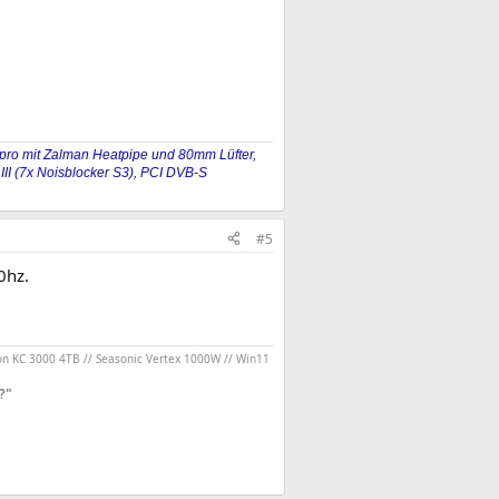
ro mit Zalman Heatpipe und 80mm Lüfter,
II (7x Noisblocker S3), PCI DVB-S
#5
0hz.
on KC 3000 4TB // Seasonic Vertex 1000W // Win11
?"