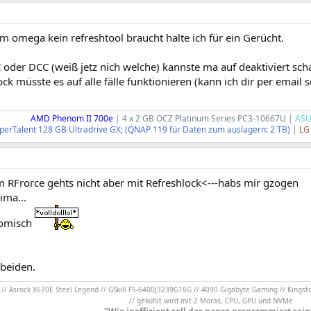
 omega kein refreshtool braucht halte ich für ein Gerücht.
oder DCC (weiß jetz nich welche) kannste ma auf deaktiviert schal
ock müsste es auf alle fälle funktionieren (kann ich dir per email 
AMD Phenom II 700e
|
4 x 2 GB OCZ Platinum Series PC3-10667U
|
ASU
perTalent 128 GB Ultradrive GX; (QNAP 119 für Daten zum auslagern: 2 TB)
|
LG
m RFrorce gehts nicht aber mit Refreshlock<---habs mir gzogen
ima...
komisch
beiden.
/ Asrock X670E Steel Legend // GSkill F5-6400J3239G16G // 4090 Gigabyte Gaming // Kingst
// gekühlt wird mit 2 Moras, CPU, GPU und NVMe