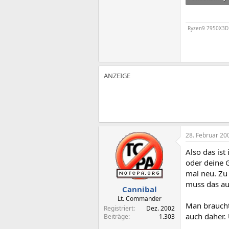
90,9 KB · Auf
Ryzen9 7950X3D /
28. Februar 20
Also das ist
oder deine G
mal neu. Zu 
muss das au
Cannibal
Lt. Commander
Man braucht
Registriert
Dez. 2002
auch daher. 
Beiträge
1.303