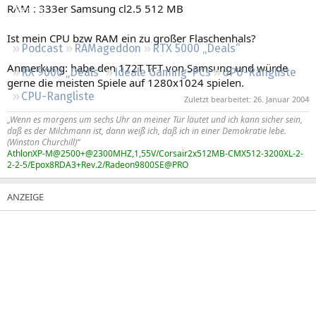
RAM : 333er Samsung cl2.5 512 MB
Regeln
Ist mein CPU bzw RAM ein zu großer Flaschenhals?
Podcast
RAMageddon
RTX 5000 „Deals“
Anmerkung: habe den 172T TFT von Samsung und würde
RX 9000 „Deals“
Ideale Gaming-PCs
GPU-Rangliste
gerne die meisten Spiele auf 1280x1024 spielen.
CPU-Rangliste
Zuletzt bearbeitet:
26. Januar 2004
„Wenn es morgens um sechs Uhr an meiner Tür läutet und ich kann sicher sein,
daß es der Milchmann ist, dann weiß ich, daß ich in einer Demokratie lebe.
(Winston Churchill)“
AthlonXP-M@2500+@2300MHZ,1,55V/Corsair2x512MB-CMX512-3200XL-2-
2-2-5/Epox8RDA3+Rev.2/Radeon9800SE@PRO