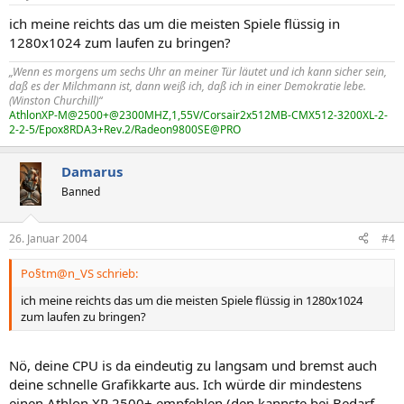
ich meine reichts das um die meisten Spiele flüssig in
1280x1024 zum laufen zu bringen?
„Wenn es morgens um sechs Uhr an meiner Tür läutet und ich kann sicher sein,
daß es der Milchmann ist, dann weiß ich, daß ich in einer Demokratie lebe.
(Winston Churchill)“
AthlonXP-M@2500+@2300MHZ,1,55V/Corsair2x512MB-CMX512-3200XL-2-
2-2-5/Epox8RDA3+Rev.2/Radeon9800SE@PRO
Damarus
Banned
26. Januar 2004
#4
Po§tm@n_VS schrieb:
ich meine reichts das um die meisten Spiele flüssig in 1280x1024
zum laufen zu bringen?
Nö, deine CPU is da eindeutig zu langsam und bremst auch
deine schnelle Grafikkarte aus. Ich würde dir mindestens
einen Athlon XP 2500+ empfehlen (den kannste bei Bedarf