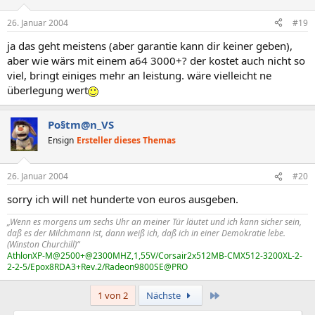
26. Januar 2004
#19
ja das geht meistens (aber garantie kann dir keiner geben),
aber wie wärs mit einem a64 3000+? der kostet auch nicht so
viel, bringt einiges mehr an leistung. wäre vielleicht ne
überlegung wert
Po§tm@n_VS
Ensign
Ersteller dieses Themas
26. Januar 2004
#20
sorry ich will net hunderte von euros ausgeben.
„Wenn es morgens um sechs Uhr an meiner Tür läutet und ich kann sicher sein,
daß es der Milchmann ist, dann weiß ich, daß ich in einer Demokratie lebe.
(Winston Churchill)“
AthlonXP-M@2500+@2300MHZ,1,55V/Corsair2x512MB-CMX512-3200XL-2-
2-2-5/Epox8RDA3+Rev.2/Radeon9800SE@PRO
Letzte
1 von 2
Nächste