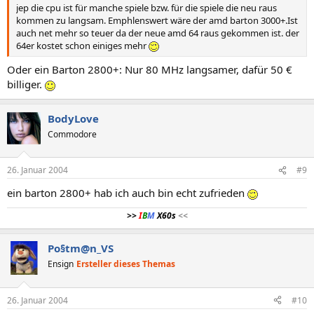
jep die cpu ist für manche spiele bzw. für die spiele die neu raus
kommen zu langsam. Emphlenswert wäre der amd barton 3000+.Ist
auch net mehr so teuer da der neue amd 64 raus gekommen ist. der
64er kostet schon einiges mehr
Oder ein Barton 2800+: Nur 80 MHz langsamer, dafür 50 €
billiger.
BodyLove
Commodore
26. Januar 2004
#9
ein barton 2800+ hab ich auch bin echt zufrieden
>>
I
B
M
X60s
<<
Po§tm@n_VS
Ensign
Ersteller dieses Themas
26. Januar 2004
#10