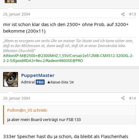
26. Januar 2004
#13
mir ist schon klar das ich den 2500+ ohne Prob. auf 3200+
bekomme (200x11)
„Wenn es morgens um sechs Uhr an meiner Tür läutet und ich kann sicher sein,
daß es der Milchmann ist, dann weiß ich, daß ich in einer Demokratie lebe.
(Winston Churchill)“
AthlonXP-M@2500+@2300MHZ,1,55V/Corsair2x512MB-CMX512-3200XL-2-
2-2-5/Epox8RDA3+Rev.2/Radeon9800SE@PRO
PuppetMaster
Admiral
PRO
🎄Rätsel-Elite ’24
26. Januar 2004
#14
Po§tm@n_VS schrieb:
ja aber mein Board verträgt nur FSB 133
333er Speicher hast du ja schon, da bleibt als Flaschenhals