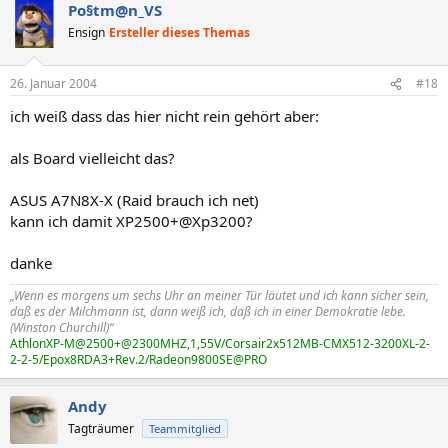
Po§tm@n_VS
Ensign
Ersteller dieses Themas
26. Januar 2004
#18
ich weiß dass das hier nicht rein gehört aber:
als Board vielleicht das?
ASUS A7N8X-X (Raid brauch ich net)
kann ich damit XP2500+@Xp3200?
danke
„Wenn es morgens um sechs Uhr an meiner Tür läutet und ich kann sicher sein,
daß es der Milchmann ist, dann weiß ich, daß ich in einer Demokratie lebe.
(Winston Churchill)“
AthlonXP-M@2500+@2300MHZ,1,55V/Corsair2x512MB-CMX512-3200XL-2-
2-2-5/Epox8RDA3+Rev.2/Radeon9800SE@PRO
Andy
Tagträumer
Teammitglied