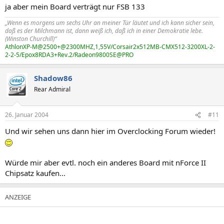
ja aber mein Board verträgt nur FSB 133
„Wenn es morgens um sechs Uhr an meiner Tür läutet und ich kann sicher sein,
daß es der Milchmann ist, dann weiß ich, daß ich in einer Demokratie lebe.
(Winston Churchill)“
AthlonXP-M@2500+@2300MHZ,1,55V/Corsair2x512MB-CMX512-3200XL-2-
2-2-5/Epox8RDA3+Rev.2/Radeon9800SE@PRO
Shadow86
Rear Admiral
26. Januar 2004
#11
Und wir sehen uns dann hier im Overclocking Forum wieder!
Würde mir aber evtl. noch ein anderes Board mit nForce II
Chipsatz kaufen...