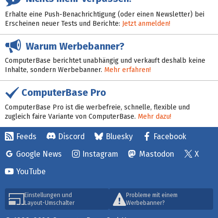
Erhalte eine Push-Benachrichtigung (oder einen Newsletter) bei
Erscheinen neuer Tests und Berichte:
Jetzt anmelden!
Warum Werbebanner?
ComputerBase berichtet unabhängig und verkauft deshalb keine
Inhalte, sondern Werbebanner.
Mehr erfahren!
ComputerBase Pro
ComputerBase Pro ist die werbefreie, schnelle, flexible und
zugleich faire Variante von ComputerBase.
Mehr dazu!
Feeds
Discord
Bluesky
Facebook
Google News
Instagram
Mastodon
X
YouTube
Einstellungen und
Probleme mit einem
Layout-Umschalter
Werbebanner?