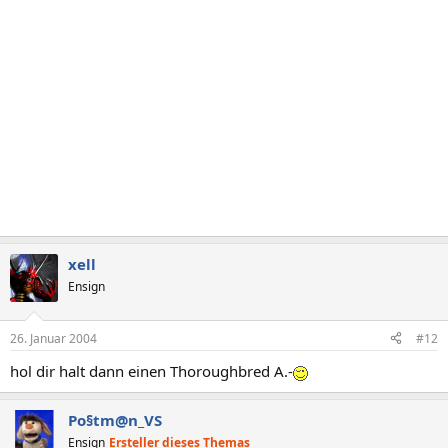
xell
Ensign
26. Januar 2004
#12
hol dir halt dann einen Thoroughbred A.-
Po§tm@n_VS
Ensign
Ersteller dieses Themas