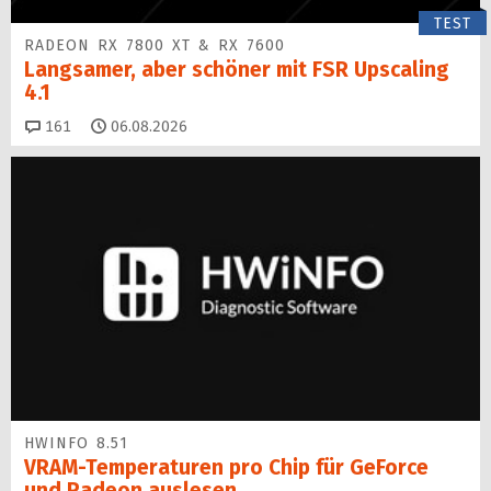
TEST
RADEON RX 7800 XT & RX 7600
Langsamer, aber schöner mit FSR Upscaling
4.1
Kommentare
161
06.08.2026
HWINFO 8.51
VRAM-Temperaturen pro Chip für GeForce
und Radeon auslesen