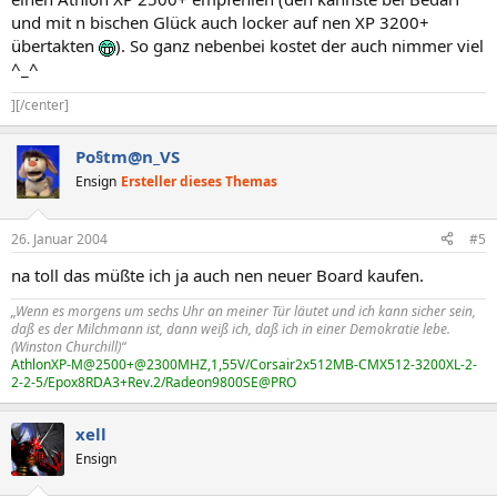
und mit n bischen Glück auch locker auf nen XP 3200+
übertakten
). So ganz nebenbei kostet der auch nimmer viel
^_^
][/center]
Po§tm@n_VS
Ensign
Ersteller dieses Themas
26. Januar 2004
#5
na toll das müßte ich ja auch nen neuer Board kaufen.
„Wenn es morgens um sechs Uhr an meiner Tür läutet und ich kann sicher sein,
daß es der Milchmann ist, dann weiß ich, daß ich in einer Demokratie lebe.
(Winston Churchill)“
AthlonXP-M@2500+@2300MHZ,1,55V/Corsair2x512MB-CMX512-3200XL-2-
2-2-5/Epox8RDA3+Rev.2/Radeon9800SE@PRO
xell
Ensign