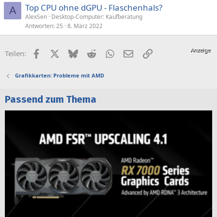
Top CPU ohne dGPU - Flaschenhals?
A
AlexSen
Desktop-Computer: Kaufberatung
Antworten
25
8. März 2022
Facebook
X (Twitter)
Bluesky
Reddit
WhatsApp
E-Mail
Link
Teilen:
Grafikkarten: Probleme mit AMD
Passend zum Thema