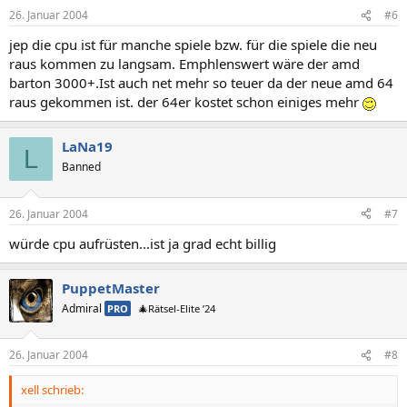
26. Januar 2004
#6
jep die cpu ist für manche spiele bzw. für die spiele die neu
raus kommen zu langsam. Emphlenswert wäre der amd
barton 3000+.Ist auch net mehr so teuer da der neue amd 64
raus gekommen ist. der 64er kostet schon einiges mehr
LaNa19
L
Banned
26. Januar 2004
#7
würde cpu aufrüsten...ist ja grad echt billig
PuppetMaster
Admiral
PRO
🎄Rätsel-Elite ’24
26. Januar 2004
#8
xell schrieb: