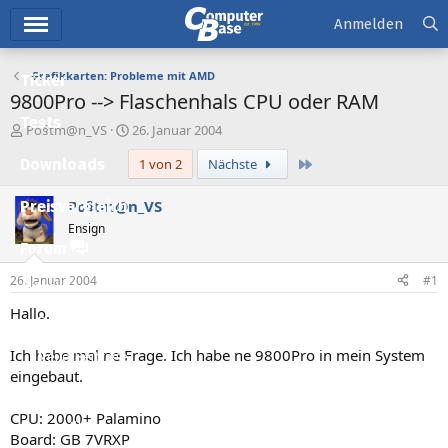
Hauptmenü
Anmelden
Grafikkarten: Probleme mit AMD
Ticker
9800Pro --> Flaschenhals CPU oder RAM
Tests
E
E
Po§tm@n_VS
26. Januar 2004
r
r
Letzte
Downloads
1 von 2
Nächste
s
s
t
t
e
e
Po§tm@n_VS
Preisvergleich
l
l
Ensign
l
l
Forum
e
t
r
a
26. Januar 2004
#1
Aktuelles
m
Hallo.
Empfohlene Inhalte
Ich habe mal ne Frage. Ich habe ne 9800Pro in mein System
Neue Beiträge
eingebaut.
Neueste Aktivitäten
CPU: 2000+ Palamino
Leserartikel
Board: GB 7VRXP