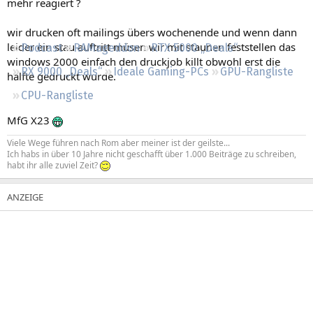
mehr reagiert ?
Regeln
wir drucken oft mailings übers wochenende und wenn dann
leider ein stau auftritt müsen wir mit staunen feststellen das
Podcast
RAMageddon
RTX 5000 „Deals“
windows 2000 einfach den druckjob killt obwohl erst die
RX 9000 „Deals“
Ideale Gaming-PCs
GPU-Rangliste
hälfte gedruckt wurde.
CPU-Rangliste
MfG X23
Viele Wege führen nach Rom aber meiner ist der geilste...
Ich habs in über 10 Jahre nicht geschafft über 1.000 Beiträge zu schreiben,
habt ihr alle zuviel Zeit?