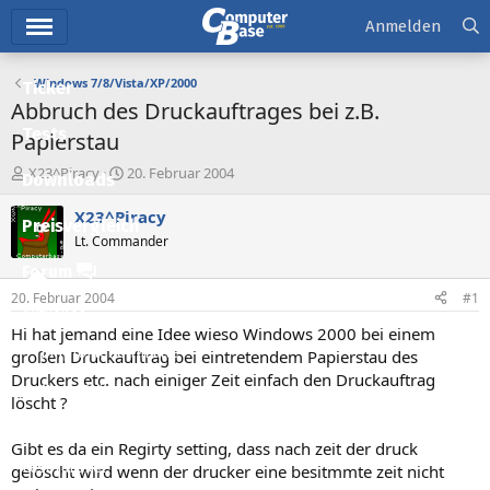
Hauptmenü
Anmelden
Windows 7/8/Vista/XP/2000
Ticker
Abbruch des Druckauftrages bei z.B.
Tests
Papierstau
E
E
X23^Piracy
20. Februar 2004
Downloads
r
r
s
s
X23^Piracy
Preisvergleich
t
t
Lt. Commander
e
e
l
l
Forum
l
l
20. Februar 2004
#1
e
t
Aktuelles
r
a
Hi hat jemand eine Idee wieso Windows 2000 bei einem
m
Empfohlene Inhalte
großen Druckauftrag bei eintretendem Papierstau des
Druckers etc. nach einiger Zeit einfach den Druckauftrag
Neue Beiträge
löscht ?
Neueste Aktivitäten
Gibt es da ein Regirty setting, dass nach zeit der druck
Leserartikel
gelöscht wird wenn der drucker eine besitmmte zeit nicht