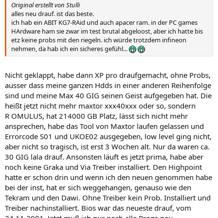
Original erstellt von Stulli
alles neu drauf. ist das beste.
ich hab ein ABIT KG7-RAid und auch apacer ram. in der PC games
HArdware ham sie zwar im test brutal abgeloost, aber ich hatte bis
etz keine probs mit den riegeln. ich würde trotzdem infineon
nehmen, da hab ich ein sicheres gefühl...
Nicht geklappt, habe dann XP pro draufgemacht, ohne Probs,
ausser dass meine ganzen Hdds in einer anderen Reihenfolge
sind und meine Max 40 GIG seinen Geist aufgegeben hat. Die
heißt jetzt nicht mehr maxtor xxx40xxx oder so, sondern
R OMULUS, hat 214000 GB Platz, lässt sich nicht mehr
ansprechen, habe das Tool von Maxtor laufen gelassen und
Errorcode S01 und UKOE02 ausgegeben, low level ging nicht,
aber nicht so tragisch, ist erst 3 Wochen alt. Nur da waren ca.
30 GIG lala drauf. Ansonsten läuft es jetzt prima, habe aber
noch keine Graka und Via Treiber installiert. Den Highpoint
hatte er schon drin und wenn ich den neuen genommen habe
bei der inst, hat er sich weggehangen, genauso wie den
Tekram und den Dawi. Ohne Treiber kein Prob. Installiert und
Treiber nachinstalliert. Bios war das neueste drauf, vom