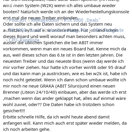
Regeln
wird mein System (W2K) wenn ich alles umbaue wieder
booten? Natürlich werde ich an der Wiederhestellungskonsole
erst mal die neuen Treiber einbinden.
Podcast
RAMageddon
RTX 5000 „Deals“
Oder sollte ich alle Daten sichern und das System neu
aufsetzen, evtl. auf eine andere Platte. Hat jemand schon
RX 9000 „Deals“
Ideale Gaming-PCs
GPU-Rangliste
dieses Board und weiß worauf man besonders achten muss,
CPU-Rangliste
ausser die üblichen Spielchen die bei ABIT immer
vorkommen, wenn man ein neues Board hat. Kenne mich da
aus, weil dieses schon das 6.te ist in den letzten Jahren. Die
neuesten Treiber und das neueste Bios (wenn da) werde ich
mir vorher ziehen. Nur hatte ich vorher win98 oder 95 drauf
und das kann man ja austricksen, wie es bei w2k ist, habe ich
noch nicht getestet. Wenn ich dann schon umbaue wollte ich
mir noch ne neue GRAKA (ABIT Siluro)und einen neuen
Brenner (Liteon 24/10/40) einbauen, aber das werde ich erst
,machen wenn das ander geklappt hat, alles auf einmal wäre
wohl zuviel, oder?? Die Daten habe ich trotzdem schon
gesichert!!!
Erbitte schnelle Hilfe, da ich wohl heute abend damit
anfangen will. Kann mich auch erst später wieder melden, da
ich noch arbeiten gehe.