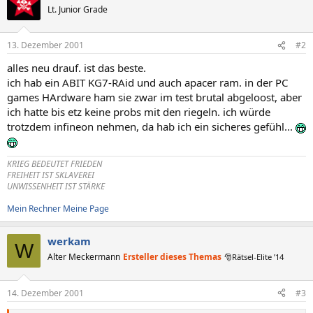
Lt. Junior Grade
13. Dezember 2001
#2
alles neu drauf. ist das beste.
ich hab ein ABIT KG7-RAid und auch apacer ram. in der PC
games HArdware ham sie zwar im test brutal abgeloost, aber
ich hatte bis etz keine probs mit den riegeln. ich würde
trotzdem infineon nehmen, da hab ich ein sicheres gefühl...
KRIEG BEDEUTET FRIEDEN
FREIHEIT IST SKLAVEREI
UNWISSENHEIT IST STÄRKE
Mein Rechner
Meine Page
werkam
W
Alter Meckermann
Ersteller dieses Themas
🎅Rätsel-Elite ’14
14. Dezember 2001
#3