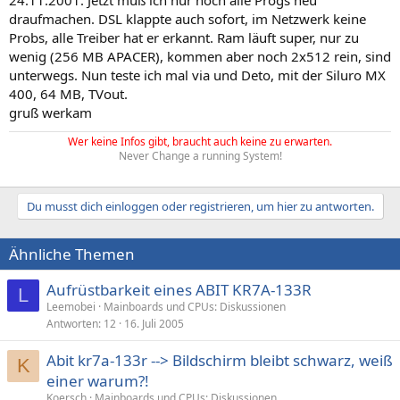
24.11.2001. Jetzt muß ich nur noch alle Progs neu
draufmachen. DSL klappte auch sofort, im Netzwerk keine
Probs, alle Treiber hat er erkannt. Ram läuft super, nur zu
wenig (256 MB APACER), kommen aber noch 2x512 rein, sind
unterwegs. Nun teste ich mal via und Deto, mit der Siluro MX
400, 64 MB, TVout.
gruß werkam
Wer keine Infos gibt, braucht auch keine zu erwarten.
Never Change a running System!
Du musst dich einloggen oder registrieren, um hier zu antworten.
Ähnliche Themen
Aufrüstbarkeit eines ABIT KR7A-133R
L
Leemobei
Mainboards und CPUs: Diskussionen
Antworten
12
16. Juli 2005
Abit kr7a-133r --> Bildschirm bleibt schwarz, weiß
K
einer warum?!
Koersch
Mainboards und CPUs: Diskussionen