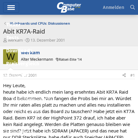
Hauptmenü
Anmelden
Mainboards und CPUs: Diskussionen
Ticker
Abit KR7A-Raid
Tests
E
E
werkam
13. Dezember 2001
r
r
Downloads
s
s
werkam
W
t
t
Alter Meckermann
🎅Rätsel-Elite ’14
e
e
Preisvergleich
l
l
l
l
13. Dezember 2001
#1
Forum
e
t
r
a
Hey Leute,
Aktuelles
m
heute habe ich endlich mein lang ersehntes Abit KR7A Raid
Board bekommen. Nun fangen die Probs bei mir an. Würdet
Empfohlene Inhalte
Ihr mir raten alles platt zu machen und alles neu installieren
Neue Beiträge
oder reicht es aus das Board zu tauschen? Habe jetzt ein KT7A
Raid. Beim KR7 ist der HighPoint 372 drauf, ich habe aber
Neueste Aktivitäten
kein Raid angelegt. Werden die Platten genauso bleiben wie
sie sind? Jetzt habe ich SDRAM (APACER) und das neue hat
Leserartikel
nur DDR Steckplätze, habe dafür auch Speicher (APACER),