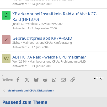
Antworten
5
24. Januar 2005
XP erkennt bei Install kein Raid auf Abit KG7-
J
Raid (HPT370)
Junkie XL
Windows 7/8/Vista/XP/2000
Antworten
1
3. September 2006
Gebrauchtpreis abit KR7A-RAID
Z
Zichta
Mainboards und CPUs: Kaufberatung
Antworten
2
17. Juni 2004
ABIT KT7A Raid - welche CPU maximal?
W
Wolfi26444
Mainboards und CPUs: Probleme mit AMD
Antworten
0
23. Januar 2006
Facebook
X (Twitter)
Bluesky
Reddit
WhatsApp
E-Mail
Link
Teilen:
Mainboards und CPUs: Diskussionen
Passend zum Thema