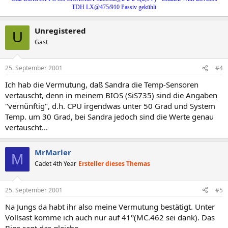
TDH LX@475/910 Passiv gekühlt
Unregistered
U
Gast
25. September 2001
#4
Ich hab die Vermutung, daß Sandra die Temp-Sensoren
vertauscht, denn in meinem BIOS (SiS735) sind die Angaben
"vernünftig", d.h. CPU irgendwas unter 50 Grad und System
Temp. um 30 Grad, bei Sandra jedoch sind die Werte genau
vertauscht...
MrMarler
M
Cadet 4th Year
Ersteller dieses Themas
25. September 2001
#5
Na Jungs da habt ihr also meine Vermutung bestätigt. Unter
Vollsast komme ich auch nur auf 41°(MC.462 sei dank). Das
Bios sagt das gleiche.