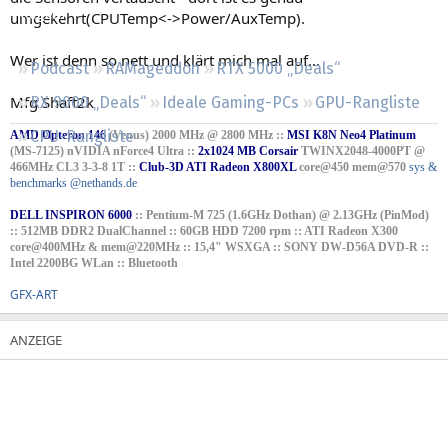
Regeln
umgekehrt(CPUTemp<->Power/AuxTemp).
Wer ist denn so nett und klärt mich mal auf...
Podcast
RAMageddon
RTX 5000 „Deals“
Mfg Shaft2k
RX 9000 „Deals“
Ideale Gaming-PCs
GPU-Rangliste
CPU-Rangliste
AMD Opteron 146
(Venus) 2000 MHz @ 2800 MHz ::
MSI K8N Neo4 Platinum
(MS-7125) nVIDIA nForce4 Ultra ::
2x1024 MB Corsair
TWINX2048-4000PT @
466MHz CL3 3-3-8 1T ::
Club-3D ATI Radeon X800XL
core@450 mem@570
sys &
benchmarks @nethands.de
DELL INSPIRON 6000
:: Pentium-M 725 (1.6GHz Dothan) @ 2.13GHz (PinMod)
:: 512MB DDR2 DualChannel :: 60GB HDD 7200 rpm :: ATI Radeon X300
core@400MHz & mem@220MHz :: 15,4" WSXGA :: SONY DW-D56A DVD-R ::
Intel 2200BG WLan :: Bluetooth
GFX-ART