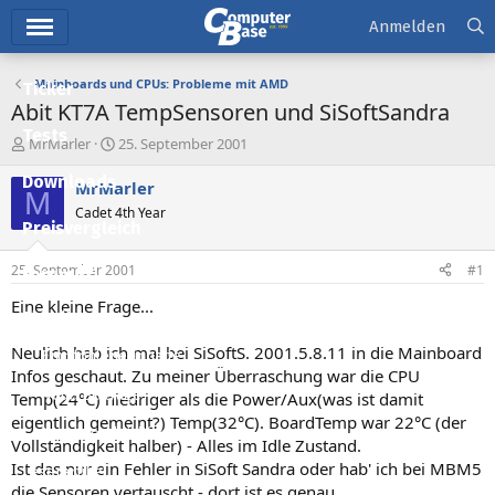
Hauptmenü
Anmelden
Mainboards und CPUs: Probleme mit AMD
Ticker
Abit KT7A TempSensoren und SiSoftSandra
Tests
E
E
MrMarler
25. September 2001
r
r
Downloads
s
s
MrMarler
M
t
t
Cadet 4th Year
e
e
Preisvergleich
l
l
l
l
25. September 2001
#1
Forum
e
t
r
a
Eine kleine Frage...
Aktuelles
m
Neulich hab ich mal bei SiSoftS. 2001.5.8.11 in die Mainboard
Empfohlene Inhalte
Infos geschaut. Zu meiner Überraschung war die CPU
Neue Beiträge
Temp(24°C) niedriger als die Power/Aux(was ist damit
eigentlich gemeint?) Temp(32°C). BoardTemp war 22°C (der
Neueste Aktivitäten
Vollständigkeit halber) - Alles im Idle Zustand.
Ist das nur ein Fehler in SiSoft Sandra oder hab' ich bei MBM5
Leserartikel
die Sensoren vertauscht - dort ist es genau