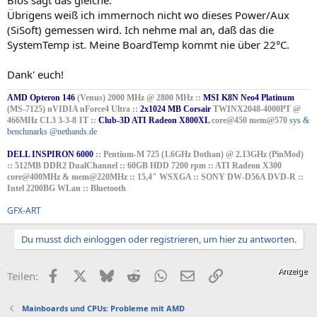
Übrigens weiß ich immernoch nicht wo dieses Power/Aux
(SiSoft) gemessen wird. Ich nehme mal an, daß das die
SystemTemp ist. Meine BoardTemp kommt nie über 22°C.
Dank' euch!
AMD Opteron 146
(Venus) 2000 MHz @ 2800 MHz ::
MSI K8N Neo4 Platinum
(MS-7125) nVIDIA nForce4 Ultra ::
2x1024 MB Corsair
TWINX2048-4000PT @
466MHz CL3 3-3-8 1T ::
Club-3D ATI Radeon X800XL
core@450 mem@570
sys &
benchmarks @nethands.de
DELL INSPIRON 6000
:: Pentium-M 725 (1.6GHz Dothan) @ 2.13GHz (PinMod)
:: 512MB DDR2 DualChannel :: 60GB HDD 7200 rpm :: ATI Radeon X300
core@400MHz & mem@220MHz :: 15,4" WSXGA :: SONY DW-D56A DVD-R ::
Intel 2200BG WLan :: Bluetooth
GFX-ART
Du musst dich einloggen oder registrieren, um hier zu antworten.
Facebook
X (Twitter)
Bluesky
Reddit
WhatsApp
E-Mail
Link
Teilen:
Mainboards und CPUs: Probleme mit AMD