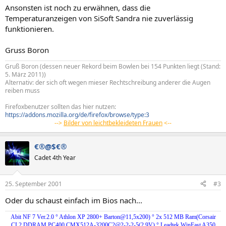
Ansonsten ist noch zu erwähnen, dass die
Temperaturanzeigen von SiSoft Sandra nie zuverlässig
funktionieren.
Gruss Boron
Gruß Boron (dessen neuer Rekord beim Bowlen bei 154 Punkten liegt (Stand:
5. März 2011))
Alternativ: der sich oft wegen mieser Rechtschreibung anderer die Augen
reiben muss
Firefoxbenutzer sollten das hier nutzen:
https://addons.mozilla.org/de/firefox/browse/type:3
-->
Bilder von leichtbekleideten Frauen
<--
€®@$€®
Cadet 4th Year
25. September 2001
#3
Oder du schaust einfach im Bios nach...
Abit NF 7 Ver.2.0 ° Athlon XP 2800+ Barton@11,5x200) ° 2x 512 MB Ram(Corsair
CL2 DDRAM PC400 CMX512A-3200C2@2-2-2-5(2,9V) ° Leadtek WinFast A350