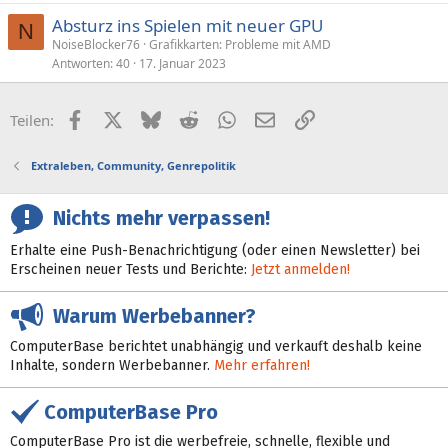
Absturz ins Spielen mit neuer GPU
N
NoiseBlocker76
Grafikkarten: Probleme mit AMD
Antworten
40
17. Januar 2023
Facebook
X (Twitter)
Bluesky
Reddit
WhatsApp
E-Mail
Link
Teilen:
Extraleben, Community, Genrepolitik
Nichts mehr verpassen!
Erhalte eine Push-Benachrichtigung (oder einen Newsletter) bei
Erscheinen neuer Tests und Berichte:
Jetzt anmelden!
Warum Werbebanner?
ComputerBase berichtet unabhängig und verkauft deshalb keine
Inhalte, sondern Werbebanner.
Mehr erfahren!
ComputerBase Pro
ComputerBase Pro ist die werbefreie, schnelle, flexible und