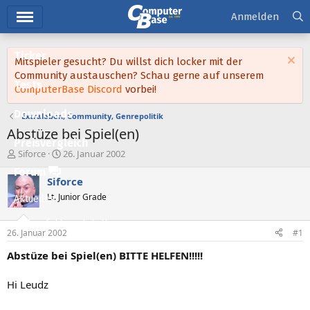
Hauptmenü
Anmelden
Ticker
Mitspieler gesucht? Du willst dich locker mit der
Community austauschen? Schau gerne auf unserem
Tests
ComputerBase Discord
vorbei!
Downloads
Extraleben, Community, Genrepolitik
Abstüze bei Spiel(en)
Preisvergleich
E
E
Siforce
26. Januar 2002
r
r
Forum
s
s
Siforce
t
t
Lt. Junior Grade
Aktuelles
e
e
l
l
Empfohlene Inhalte
l
l
26. Januar 2002
#1
e
t
Neue Beiträge
r
a
Abstüze bei Spiel(en) BITTE HELFEN!!!!!
m
Neueste Aktivitäten
Hi Leudz
Leserartikel