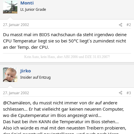
Monti
Lt. Junior Grade
27. Januar 2002
#2
Du masst mal im BIOS nachschaun da steht irgendwo deine
CPU Temperatur liegt sie so bei 50°C liegt´s zumindest nicht
an der Temp. der CPU.
Kein Auto, kein Haus, aber ABI 2006 und DZE 31.03.2007!
Jirko
Insider auf Entzug
27. Januar 2002
#3
@Chamäleon, du musst nicht immer von dir auf andere
schliessen... Er hat vielleicht gar keinen neueren Computer,
wo die Cputemperatur im Bios angezeigt wird...
Das hast bei ihm KANN die Temperatur im Bios stehen...
Also ich würde es mal mit den neuesten Treibern probieren,
das Spiel ewentuell neuinstallieren, und auch nach Viren