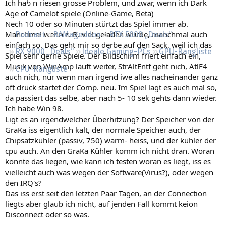
Ich hab n riesen grosse Problem, und zwar, wenn ich Dark
Regeln
Age of Camelot spiele (Online-Game, Beta)
Nech 10 oder so Minuten stürtzt das Spiel immer ab.
Manchmal wenn z. B. viel geladen wurde, manchmal auch
Podcast
RAMageddon
RTX 5000 „Deals“
einfach so. Das geht mir so derbe auf den Sack, weil ich das
RX 9000 „Deals“
Ideale Gaming-PCs
GPU-Rangliste
Spiel sehr gerne Spiele. Der Bildschirm friert einfach ein,
Musik von WinAmp läuft weiter, StrAltEntf geht nich, AtlF4
CPU-Rangliste
auch nich, nur wenn man irgend iwe alles nacheinander ganz
oft drück startet der Comp. neu. Im Spiel lagt es auch mal so,
da passiert das selbe, aber nach 5- 10 sek gehts dann wieder.
Ich habe Win 98.
Ligt es an irgendwelcher Überhitzung? Der Speicher von der
GraKa iss eigentlich kalt, der normale Speicher auch, der
Chipsatzkühler (passiv, 750) warm- heiss, und der kühler der
cpu auch. An den GraKa Kühler komm ich nicht dran. Woran
könnte das liegen, wie kann ich testen woran es liegt, iss es
vielleicht auch was wegen der Software(Virus?), oder wegen
den IRQ's?
Das iss erst seit den letzten Paar Tagen, an der Connection
liegts aber glaub ich nicht, auf jenden Fall kommt keion
Disconnect oder so was.