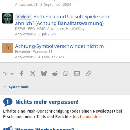
Antworten
23
8. September 2024
Bethesda und Ubisoft Spiele sehr
Andere
ähnlich? (Achtung Banalitätswarnung)
DFFVB
RPG, MMO, Adventure, Hack'n'Slay
Antworten
9
3. Juli 2024
Achtung-Symbol verschwindet nicht m
R
Revaniter
Windows 11
Antworten
2
4. Februar 2023
Facebook
X (Twitter)
Bluesky
Reddit
WhatsApp
E-Mail
Link
Teilen:
Systemtools
Nichts mehr verpassen!
Erhalte eine Push-Benachrichtigung (oder einen Newsletter) bei
Erscheinen neuer Tests und Berichte:
Jetzt anmelden!