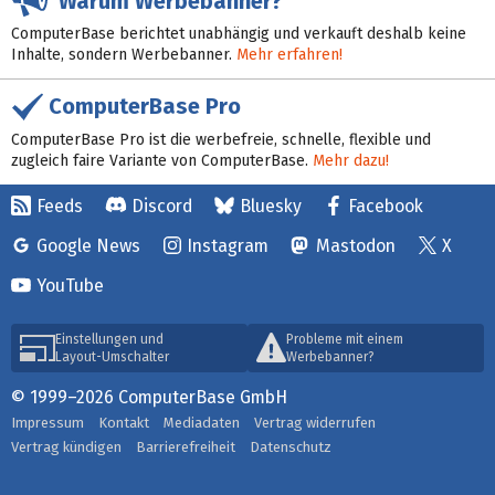
Warum Werbebanner?
ComputerBase berichtet unabhängig und verkauft deshalb keine
Inhalte, sondern Werbebanner.
Mehr erfahren!
ComputerBase Pro
ComputerBase Pro ist die werbefreie, schnelle, flexible und
zugleich faire Variante von ComputerBase.
Mehr dazu!
Feeds
Discord
Bluesky
Facebook
Google News
Instagram
Mastodon
X
YouTube
Einstellungen und
Probleme mit einem
Layout-Umschalter
Werbebanner?
© 1999–2026 ComputerBase GmbH
Impressum
Kontakt
Mediadaten
Vertrag widerrufen
Vertrag kündigen
Barrierefreiheit
Datenschutz