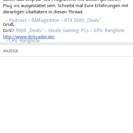
Regeln
Plug-ins ausgestattet sein. Schreibt mal Eure Erfahrungen mit
derartigen Übeltätern in diesen Thread.
Podcast
RAMageddon
RTX 5000 „Deals“
Gruß,
Dirk.
RX 9000 „Deals“
Ideale Gaming-PCs
GPU-Rangliste
http://www.dirkvader.de/
CPU-Rangliste