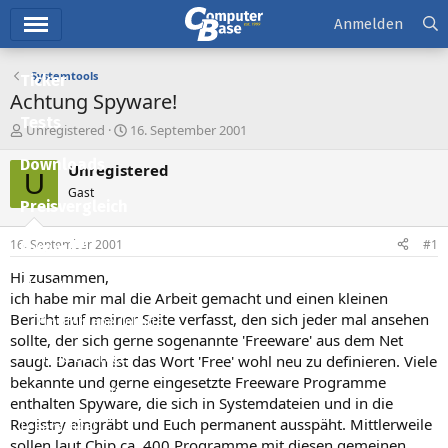
Hauptmenü
Anmelden
Systemtools
Ticker
Achtung Spyware!
Tests
E
E
Unregistered
16. September 2001
r
r
Downloads
s
s
Unregistered
U
t
t
Gast
e
e
Preisvergleich
l
l
l
l
16. September 2001
#1
Forum
e
t
r
a
Hi zusammen,
Aktuelles
m
ich habe mir mal die Arbeit gemacht und einen kleinen
Bericht auf meiner Seite verfasst, den sich jeder mal ansehen
Empfohlene Inhalte
sollte, der sich gerne sogenannte 'Freeware' aus dem Net
Neue Beiträge
saugt. Danach ist das Wort 'Free' wohl neu zu definieren. Viele
bekannte und gerne eingesetzte Freeware Programme
Neueste Aktivitäten
enthalten Spyware, die sich in Systemdateien und in die
Registry eingräbt und Euch permanent ausspäht. Mittlerweile
Leserartikel
sollen laut Chip ca. 400 Programme mit diesen gemeinen