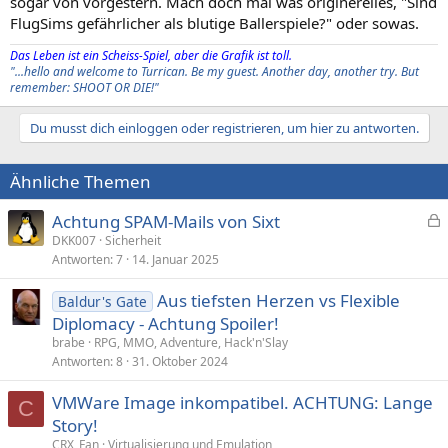
sogar von vorgestern. Mach doch mal was originerelles, "Sind
FlugSims gefährlicher als blutige Ballerspiele?" oder sowas.
Das Leben ist ein Scheiss-Spiel, aber die Grafik ist toll.
"...hello and welcome to Turrican. Be my guest. Another day, another try. But
remember: SHOOT OR DIE!"
Du musst dich einloggen oder registrieren, um hier zu antworten.
Ähnliche Themen
Achtung SPAM-Mails von Sixt
e
DKK007
Sicherheit
Antworten
7
14. Januar 2025
s
p
Aus tiefsten Herzen vs Flexible
Baldur's Gate
e
Diplomacy - Achtung Spoiler!
r
brabe
RPG, MMO, Adventure, Hack'n'Slay
r
Antworten
8
31. Oktober 2024
t
VMWare Image inkompatibel. ACHTUNG: Lange
C
Story!
CRX_Fan
Virtualisierung und Emulation