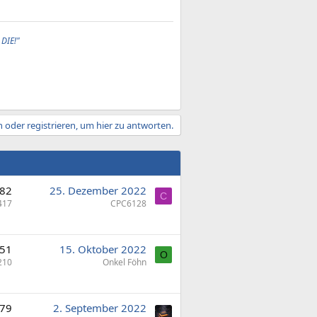
 DIE!"
 oder registrieren, um hier zu antworten.
82
25. Dezember 2022
C
417
CPC6128
51
15. Oktober 2022
O
210
Onkel Föhn
79
2. September 2022