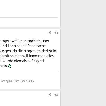
#3
tprojekt weil man doch eh über
) und kann sagen feine sache
igen, da die pingzeiten derbst in
amit spielen will kann man alles
 würde niemals auf skydsl
eiss
 Gaming OC, Pure Base 500 FX,
#4