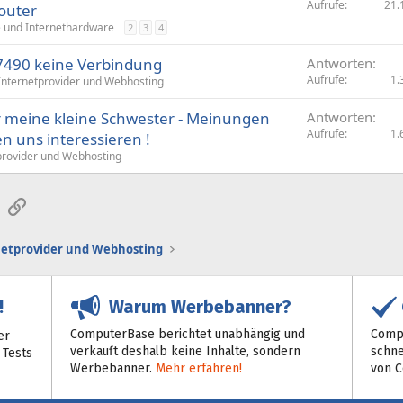
Aufrufe
21.
outer
 und Internethardware
2
3
4
 7490 keine Verbindung
Antworten
Aufrufe
1.
Internetprovider und Webhosting
r meine kleine Schwester - Meinungen
Antworten
Aufrufe
1.
n uns interessieren !
provider und Webhosting
sApp
E-Mail
Link
netprovider und Webhosting
Warum Werbebanner?
!
ComputerBase berichtet unabhängig und
Compu
er
verkauft deshalb keine Inhalte, sondern
schne
 Tests
Werbebanner.
Mehr erfahren!
von 