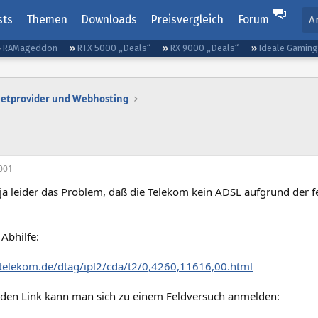
sts
Themen
Downloads
Preisvergleich
Forum
A
RAMageddon
RTX 5000 „Deals“
RX 9000 „Deals“
Ideale Gamin
netprovider und Webhosting
001
 ja leider das Problem, daß die Telekom kein ADSL aufgrund der
Abhilfe:
telekom.de/dtag/ipl2/cda/t2/0,4260,11616,00.html
nden Link kann man sich zu einem Feldversuch anmelden: