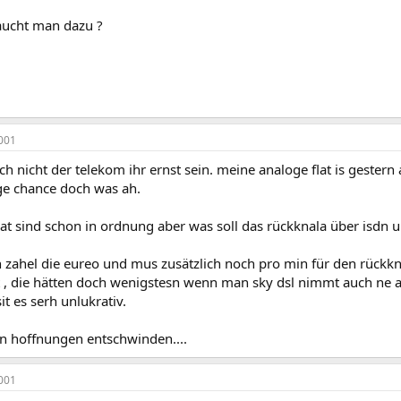
ucht man dazu ?
001
h nicht der telekom ihr ernst sein. meine analoge flat is gestern ab
ge chance doch was ah.
flat sind schon in ordnung aber was soll das rückknala über isd
h zahel die eureo und mus zusätzlich noch pro min für den rückkn
t , die hätten doch wenigstesn wenn man sky dsl nimmt auch ne a
it es serh unlukrativ.
en hoffnungen entschwinden....
001