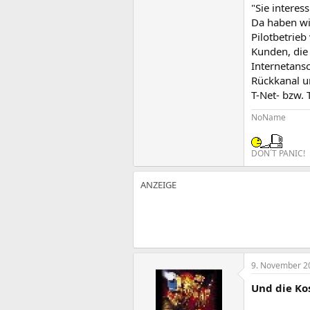
"Sie interes
Da haben wir
Pilotbetrieb
Kunden, die 
Internetansc
Rückkanal u
T-Net- bzw. 
NoName
DON´T PANIC!
9. November 2
Und die Ko