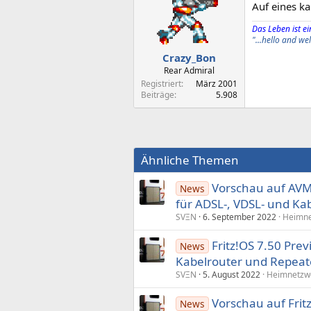
Auf eines ka
Das Leben ist ein
"...hello and w
Crazy_Bon
Rear Admiral
Registriert
März 2001
Beiträge
5.908
Ähnliche Themen
Vorschau auf AVM F
News
für ADSL-, VDSL- und Ka
SVΞN
6. September 2022
Heimne
Fritz!OS 7.50 Prev
News
Kabelrouter und Repeat
SVΞN
5. August 2022
Heimnetzwe
Vorschau auf Fritz
News