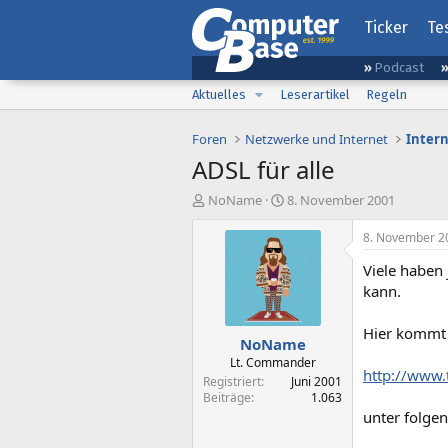
Ticker
Te
Podcast
Aktuelles
Leserartikel
Regeln
Foren
Netzwerke und Internet
Inter
ADSL für alle
E
E
NoName
8. November 2001
r
r
s
s
8. November 2
t
t
Viele haben
e
e
l
l
kann.
l
l
e
t
Hier kommt 
NoName
r
a
m
Lt. Commander
http://www.
Registriert
Juni 2001
Beiträge
1.063
unter folge