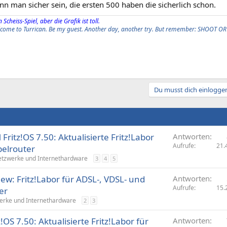
nn man sicher sein, die ersten 500 haben die sicherlich schon.
 Scheiss-Spiel, aber die Grafik ist toll.
elcome to Turrican. Be my guest. Another day, another try. But remember: SHOOT OR
Du musst dich einloggen
ritz!OS 7.50: Aktualisierte Fritz!Labor
Antworten
Aufrufe
21.
belrouter
tzwerke und Internethardware
3
4
5
iew: Fritz!Labor für ADSL-, VDSL- und
Antworten
Aufrufe
15.
er
rke und Internethardware
2
3
!OS 7.50: Aktualisierte Fritz!Labor für
Antworten