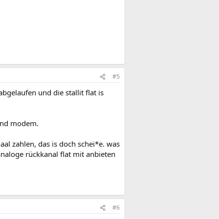
#5
gelaufen und die stallit flat is
n und modem.
aal zahlen, das is doch schei*e. was
naloge rückkanal flat mit anbieten
#6