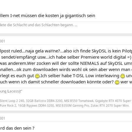
llem I-net müssen die kosten ja gigantisch sein
dete die Schlacht und das Schlachten begann. ...
001
st ruled...naja gela waYne?...also ich finde SkyDSL is kein Pilo
n sendet/empfängt usw...ich habe selber Premiere world digital =
was anderem.Wer zocken will der sollte NIEMALS auf SkyDSL umste
hnallen...ok zum downloaden wirds wohl ok sein aber wenn man d
rlegt es euch gut
.Ich selber habe T-DSL Low interleaving
und
uch wenn ich damit schneller downloaden könnte oder?
wer w
un
e
L
acess
i
t”
Silent Loop 2 240, 32GB Ballistix DDR4-3200, MSI B550 Tomahawk, Gigabyte RTX 4070 Super
Pure Rock 2, 16GB Ripjaws DDR4-3200, MSI B350M Gaming Pro, Zotac RTX 2070 Super Mini.
001
rd das den sein ?