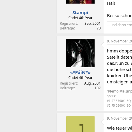
Hai!
Stampi
Bei so schne
Cadet 4th Year
Registriert
Sep. 2001
... und dann en
Beiträge
70
9. November 2
hmm doppelpo
Satelit date
das.Nun zu 
die höhe sc
«*PåîN*»
knicken.Übe
Cadet 4th Year
umsteigen a
Registriert
Aug. 2001
Beiträge
107
“
N
em
o
M
e
I
mp
Specs:
#1 R7 5700X, BQ 
#2 R5 2600X, BQ 
9. November 2
J
Wie teuer wi