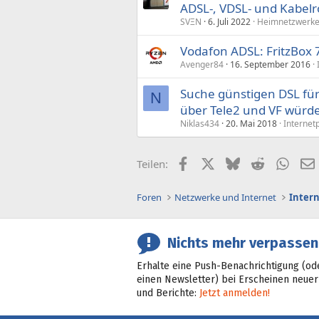
ADSL-, VDSL- und Kabelr
SVΞN
6. Juli 2022
Heimnetzwerke
Vodafon ADSL: FritzBox
Avenger84
16. September 2016
Suche günstigen DSL fü
N
über Tele2 und VF würde
Niklas434
20. Mai 2018
Internet
Facebook
X (Twitter)
Bluesky
Reddit
What
Teilen:
Foren
Netzwerke und Internet
Inter
Nichts mehr verpassen
Erhalte eine Push-Benachrichtigung (od
einen Newsletter) bei Erscheinen neuer
und Berichte:
Jetzt anmelden!