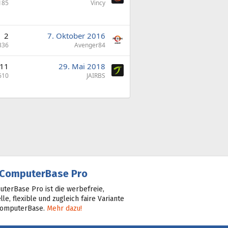
185
Vincy
2
7. Oktober 2016
336
Avenger84
11
29. Mai 2018
610
JAIRBS
ComputerBase Pro
terBase Pro ist die werbefreie,
lle, flexible und zugleich faire Variante
ComputerBase.
Mehr dazu!