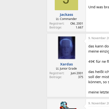
Und was bra
Jackass
Lt. Commander
Registriert
Okt. 2001
Beiträge
1.667
9. November 2
das kann doc
meine einzi
49€ für ne 
Xardas
Lt. Junior Grade
das heißt ic
Registriert
Juni 2001
soll der mis
Beiträge
375
können, so s
meine letzt
9. November 2