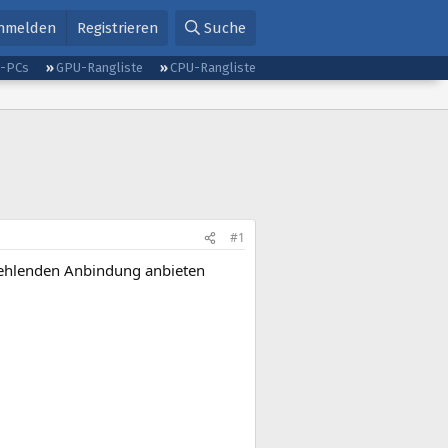
nmelden
Registrieren
Suche
g-PCs
GPU-Rangliste
CPU-Rangliste
#1
 fehlenden Anbindung anbieten